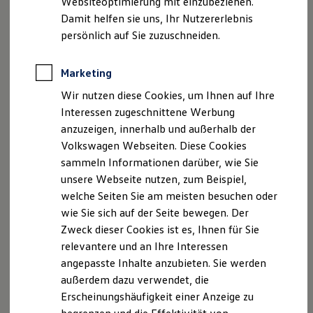
Websiteoptimierung mit einzubeziehen.
Elektrofahrzeugkonzepte
E-Mail:
info@autohaus-max.de
Damit helfen sie uns, Ihr Nutzererlebnis
ID. EVERY1
Reichweite
persönlich auf Sie zuzuschneiden.
Registergericht: Amtsgericht Offenbach HRB 8739
Reichweite der ID. Modelle
Reichweite im Winter
Umsatzsteuer-Identifikationsnummer gemäß § 27 a
Rekuperation
Marketing
Umsatzsteuergesetz
Laden
Umsatzsteuer-ID: DE 157016628
Wir nutzen diese Cookies, um Ihnen auf Ihre
Laden unterwegs
Laden Zuhause
Interessen zugeschnittene Werbung
Ladestationen finden
Versicherungsvermittlerregister
anzuzeigen, innerhalb und außerhalb der
Ladezeitensimulator
Register-Nr.: D-OT6W-841XH-09
Volkswagen Webseiten. Diese Cookies
Batterie
Berufsrechtliche Regelungen:
Sicherheit
sammeln Informationen darüber, wie Sie
Garantie und Lebensdauer
• § 34 d Gewerbeordnung
unsere Webseite nutzen, zum Beispiel,
Nachhaltigkeit
• §§ 59-68 VVG
welche Seiten Sie am meisten besuchen oder
Technologie
• VersVermV
Kosten und Kauf
wie Sie sich auf der Seite bewegen. Der
Verbrauchskosten
Die berufsrechtlichen Regelungen können über
Zweck dieser Cookies ist es, Ihnen für Sie
Kaufoptionen
www.gesetze-im-internet.de
eingesehen werden
relevantere und an Ihre Interessen
E-Auto-Förderung
Software und Konnektivität
angepasste Inhalte anzubieten. Sie werden
Die ID. Software 6
Aufsichtsbehörde
außerdem dazu verwendet, die
ID. Software Versionen und Updates
IHK Offenbach am Main
Erscheinungshäufigkeit einer Anzeige zu
Digitale Extras
Frankfurter Str. 90, 63067 Offenbach am Main
Schnittstellen zu Ihrem ID.