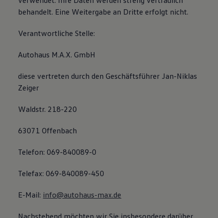
verwendet. Ihre Daten werden streng vertraulich
Magazin
behandelt. Eine Weitergabe an Dritte erfolgt nicht.
Lifestyle
Transport
Verantwortliche Stelle:
Familie
Elektromobilität
Volkswagen R
Autohaus M.A.X. GmbH
Pannen- und Unfallhilfe
Volkswagen Kundenbetreuung
diese vertreten durch den Geschäftsführer Jan-Niklas
Zeiger
Waldstr. 218-220
63071 Offenbach
Telefon: 069-840089-0
Telefax: 069-840089-450
E-Mail:
info@autohaus-max.de
Nachstehend möchten wir Sie insbesondere darüber