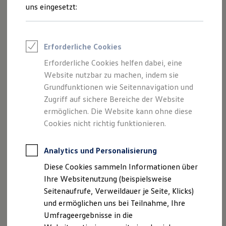
Reifenpakete
uns eingesetzt:
Leasing
Leasing-Angebote
Gebrauchtwagen Leasing
Junge Gebrauchtwagen-Leasing
Impressum
Erforderliche Cookies
Elektroauto Leasing
Kleinwagen-Leasing
Erforderliche Cookies helfen dabei, eine
Datenschutzerklärung
Leasing ohne Anzahlung
Website nutzbar zu machen, indem sie
Finanzierung
Nutzung von Terminbuchung Online
Autokredit mit Schlussrate
Grundfunktionen wie Seitennavigation und
Versicherungen und Garantien
Zugriff auf sichere Bereiche der Website
Kfz-Versicherung
ermöglichen. Die Website kann ohne diese
Restschuldversicherungen
Garantien
Cookies nicht richtig funktionieren.
Impressum
Wartungsverträge
Geschäftskunden
Professional Class bei Volkswagen
Analytics und Personalisierung
Autohaus M.A.X. GmbH
Großkunden
Diese Cookies sammeln Informationen über
Behörden
diese vertreten durch den Geschäftsführer Jan Zeiger
Direktkunden
Ihre Websitenutzung (beispielsweise
Sonderfahrzeuge
Sprendlinger Landstraße 85-91
Seitenaufrufe, Verweildauer je Seite, Klicks)
Anpfiff zum Gewinn
63069 Offenbach
und ermöglichen uns bei Teilnahme, Ihre
Elektromobilität
Telefon: 069-840089-0
Elektroautos
Umfrageergebnisse in die
ID. Tutorials
Telefax: 069-840089-450