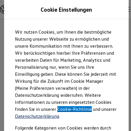
Modelle und Konfigurator
Cookie Einstellungen
Konfigurator
Modelle vergleichen
Konfiguration laden
Zum
Zum
Autosuche
Wir nutzen Cookies, um Ihnen die bestmögliche
Hauptinhalt
Footer
Elektroautos
springen
springen
Nutzung unserer Webseite zu ermöglichen und
ENERGY Sondermodelle
Nutzfahrzeuge
unsere Kommunikation mit Ihnen zu verbessern.
Autohaus M.A.X.
SUV und CUV
Wir berücksichtigen hierbei Ihre Präferenzen und
Familienautos
verarbeiten Daten für Marketing, Analytics und
Kombis
GmbH | Impressum
Kompaktwagen
Personalisierung nur, wenn Sie uns Ihre
Sportwagen
Einwilligung geben. Diese können Sie jederzeit mit
& Rechtliches
Schnell verfügbare Fahrzeuge
Angebote und Produkte
Wirkung für die Zukunft im Cookie Manager
Aktuelle Angebote
(Meine Präferenzen verwalten) in der
E-Auto-Förderung
Hier finden Sie Informationen über uns
Datenschutzerklärung widerrufen. Weitere
Volkswagen Marktplatz
Informationen zu unseren eingesetzten Cookies
Die ENERGY Sondermodelle
(Autohaus M.A.X. GmbH) als
Junge Gebrauchtwagen und Gebrauchtwagen
finden Sie in unserer
Cookie-Richtlinie
und unserer
verantwortlichen Anbieter von Inhalten
Volkswagen Zertifizierte Gebrauchtwagen
Datenschutzerklärung
.
und Angeboten, die auf dieser Website
Elektromobilität bei Gebrauchtwagen
Zubehör- und Serviceangebote
speziell aufgeführt sind.
Folgende Kategorien von Cookies werden durch
Saisonangebote