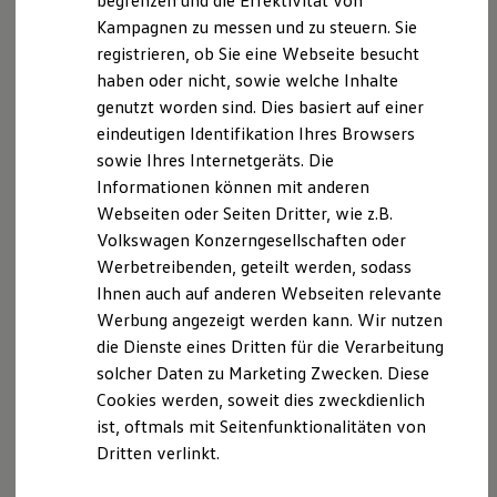
begrenzen und die Effektivität von
Hybridautos
Kampagnen zu messen und zu steuern. Sie
Marke und Erlebnis
Redaktionell Verantwortlicher
registrieren, ob Sie eine Webseite besucht
Volkswagen R und R Experience
Jan Zeiger
R-Modelle
haben oder nicht, sowie welche Inhalte
R Experience
genutzt worden sind. Dies basiert auf einer
Hinweis gemäß § 36 Verbraucher
Driving Experience
eindeutigen Identifikation Ihres Browsers
Volkswagen entdecken
StreitbeilegungsgesetzDEr Verkäufer wird nicht an
Werkbesichtigung
sowie Ihres Internetgeräts. Die
einem Streitbeilegungsverfahren vor einer
Factory visit
Informationen können mit anderen
Verbraucherschlichtungsstelle im Sinne des
Lifestyle Shop
Webseiten oder Seiten Dritter, wie z.B.
T-Roc Kollektion
Verbraucherschlichtungsgesetzes teilnehmen und ist
Golf Kollektion
Volkswagen Konzerngesellschaften oder
hierzu auch nicht verpflichtet.
ID. Kollektion
Werbetreibenden, geteilt werden, sodass
Volkswagen Kollektion
Ihnen auch auf anderen Webseiten relevante
R-Kollektion
Adresse des Datenschutzbeauftragten:
GTI Kollektion
Werbung angezeigt werden kann. Wir nutzen
datenschutz@maxgruppe.de
Fußball Drop
die Dienste eines Dritten für die Verarbeitung
we drive football
solcher Daten zu Marketing Zwecken. Diese
#wedriveproud
Besitzer und Service
Cookies werden, soweit dies zweckdienlich
Datenschutzerklärung
myVolkswagen
ist, oftmals mit Seitenfunktionalitäten von
Software Updates
Dritten verlinkt.
Service und Ersatzteile
Wir nehmen den Schutz Ihrer persönlichen Daten
Inspektion und HU/AU
Reparaturen und Checks