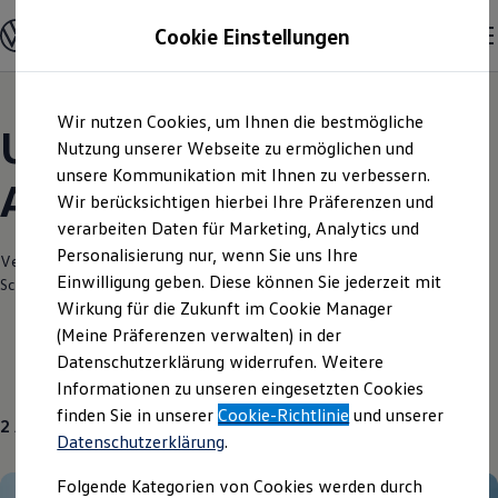
Modelle und Konfigurator
Cookie Einstellungen
Konfigurator
Modelle vergleichen
Konfiguration laden
Zum
Zum
Autosuche
Wir nutzen Cookies, um Ihnen die bestmögliche
Hauptinhalt
Footer
Elektroautos
Unsere aktuellen
springen
springen
Nutzung unserer Webseite zu ermöglichen und
ENERGY Sondermodelle
Nutzfahrzeuge
unsere Kommunikation mit Ihnen zu verbessern.
Angebote und mehr
SUV und CUV
Wir berücksichtigen hierbei Ihre Präferenzen und
Familienautos
verarbeiten Daten für Marketing, Analytics und
Kombis
Kompaktwagen
Personalisierung nur, wenn Sie uns Ihre
Verantwortlich für die Inhalte auf dieser Seite ist die Autohaus Max
Sportwagen
Einwilligung geben. Diese können Sie jederzeit mit
Schultz GmbH & Co. KG
(
Impressum & Rechtliches
)
Schnell verfügbare Fahrzeuge
Angebote und Produkte
Wirkung für die Zukunft im Cookie Manager
Aktuelle Angebote
(Meine Präferenzen verwalten) in der
E-Auto-Förderung
Datenschutzerklärung widerrufen. Weitere
Volkswagen Marktplatz
Gebrauchtwagen
Über uns
Informationen zu unseren eingesetzten Cookies
Die ENERGY Sondermodelle
Junge Gebrauchtwagen und Gebrauchtwagen
finden Sie in unserer
Cookie-Richtlinie
und unserer
2
Angebote
Volkswagen Zertifizierte Gebrauchtwagen
Datenschutzerklärung
.
Elektromobilität bei Gebrauchtwagen
Zubehör- und Serviceangebote
Folgende Kategorien von Cookies werden durch
Saisonangebote