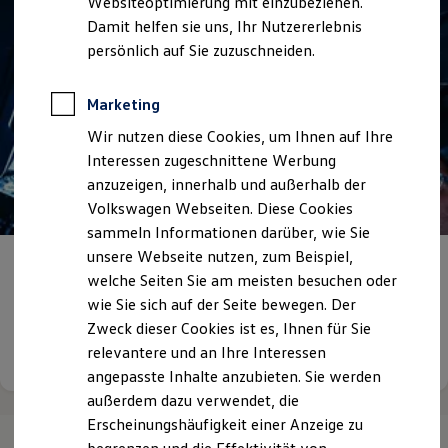
Websiteoptimierung mit einzubeziehen.
Elektrofahrzeugkonzepte
Damit helfen sie uns, Ihr Nutzererlebnis
ID. EVERY1
Reichweite
persönlich auf Sie zuzuschneiden.
Reichweite der ID. Modelle
Reichweite im Winter
Rekuperation
Marketing
Laden
Wir nutzen diese Cookies, um Ihnen auf Ihre
Laden unterwegs
Laden Zuhause
Interessen zugeschnittene Werbung
Ladestationen finden
anzuzeigen, innerhalb und außerhalb der
Ladezeitensimulator
Volkswagen Webseiten. Diese Cookies
Batterie
Sicherheit
sammeln Informationen darüber, wie Sie
Garantie und Lebensdauer
unsere Webseite nutzen, zum Beispiel,
Nachhaltigkeit
Ihre Karrieremöglichkeiten bei uns -
welche Seiten Sie am meisten besuchen oder
Technologie
Autohaus Max Schultz GmbH & Co. KG
Kosten und Kauf
wie Sie sich auf der Seite bewegen. Der
Verbrauchskosten
Zweck dieser Cookies ist es, Ihnen für Sie
Kaufoptionen
Details ansehen
relevantere und an Ihre Interessen
E-Auto-Förderung
Software und Konnektivität
angepasste Inhalte anzubieten. Sie werden
Die ID. Software 6
außerdem dazu verwendet, die
ID. Software Versionen und Updates
Erscheinungshäufigkeit einer Anzeige zu
Digitale Extras
Schnittstellen zu Ihrem ID.