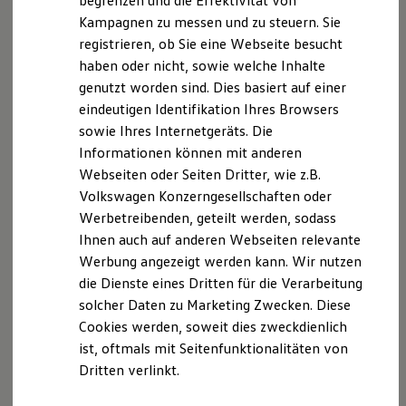
begrenzen und die Effektivität von
Hybridautos
Kampagnen zu messen und zu steuern. Sie
Marke und Erlebnis
Ihre
nächsten
registrieren, ob Sie eine Webseite besucht
Volkswagen R und R Experience
R-Modelle
haben oder nicht, sowie welche Inhalte
Schritte
R Experience
genutzt worden sind. Dies basiert auf einer
Driving Experience
eindeutigen Identifikation Ihres Browsers
Volkswagen entdecken
Werkbesichtigung
sowie Ihres Internetgeräts. Die
Factory visit
Informationen können mit anderen
Lifestyle Shop
Webseiten oder Seiten Dritter, wie z.B.
T-Roc Kollektion
Probefahrt vereinbaren
Golf Kollektion
Volkswagen Konzerngesellschaften oder
ID. Kollektion
Werbetreibenden, geteilt werden, sodass
Volkswagen Kollektion
Ihnen auch auf anderen Webseiten relevante
R-Kollektion
GTI Kollektion
Werbung angezeigt werden kann. Wir nutzen
Fußball Drop
Fahrzeugangebot anfordern
die Dienste eines Dritten für die Verarbeitung
we drive football
solcher Daten zu Marketing Zwecken. Diese
#wedriveproud
Besitzer und Service
Cookies werden, soweit dies zweckdienlich
myVolkswagen
ist, oftmals mit Seitenfunktionalitäten von
Software Updates
Dritten verlinkt.
Service und Ersatzteile
Serviceanfrage stellen
Inspektion und HU/AU
Reparaturen und Checks