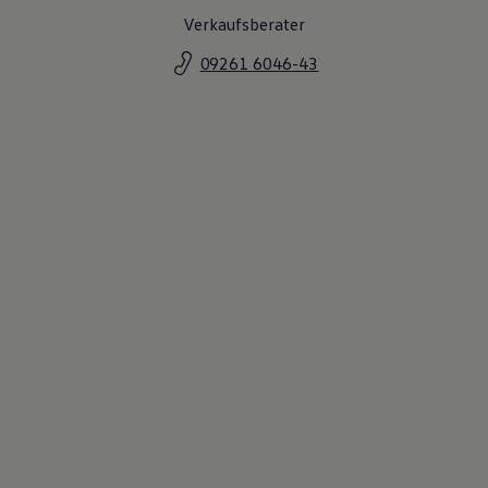
Magazin
Verkaufsberater
Lifestyle
Transport
09261 6046-43
Familie
Elektromobilität
Volkswagen R
Pannen- und Unfallhilfe
Volkswagen Kundenbetreuung