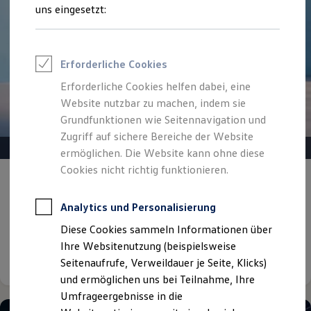
Reifenpakete
uns eingesetzt:
Leasing
Leasing-Angebote
Gebrauchtwagen Leasing
Junge Gebrauchtwagen-Leasing
Erforderliche Cookies
Elektroauto Leasing
Kleinwagen-Leasing
Erforderliche Cookies helfen dabei, eine
Leasing ohne Anzahlung
Website nutzbar zu machen, indem sie
Finanzierung
Autokredit mit Schlussrate
Grundfunktionen wie Seitennavigation und
Versicherungen und Garantien
Zugriff auf sichere Bereiche der Website
Kfz-Versicherung
ermöglichen. Die Website kann ohne diese
Restschuldversicherungen
Garantien
Cookies nicht richtig funktionieren.
Gepflegt, geprüft und für gut befunden.
Wartungsverträge
Geschäftskunden
Volkswagen Zertifizierte
Professional Class bei Volkswagen
Analytics und Personalisierung
Gebrauchtwagen.
Großkunden
Diese Cookies sammeln Informationen über
Behörden
Direktkunden
Ihre Websitenutzung (beispielsweise
Details ansehen
Sonderfahrzeuge
Seitenaufrufe, Verweildauer je Seite, Klicks)
Anpfiff zum Gewinn
und ermöglichen uns bei Teilnahme, Ihre
Elektromobilität
Elektroautos
Umfrageergebnisse in die
ID. Tutorials