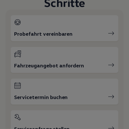
Schritte
Magazin
Lifestyle
Transport
Familie
Elektromobilität
Volkswagen R
Probefahrt vereinbaren
Pannen- und Unfallhilfe
Volkswagen Kundenbetreuung
Fahrzeugangebot anfordern
Servicetermin buchen
Serviceanfrage stellen