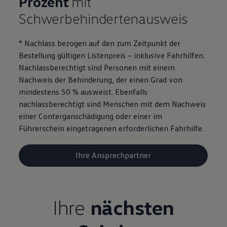
Prozent
mit
Motorenöl und Flüssigkeiten
Schwerbehindertenausweis
Räder und Reifen
Pannen- und Unfallhilfe
Economy Service
* Nachlass bezogen auf den zum Zeitpunkt der
Volkswagen Teile
Zubehör
Bestellung gültigen Listenpreis – inklusive Fahrhilfen.
Modellspezifisches Zubehör
Nachlassberechtigt sind Personen mit einem
Schutz und Pflege
Nachweis der Behinderung, der einen Grad von
Transport
Entertainment und Elektronik
mindestens 50 % ausweist. Ebenfalls
Individualisieren
nachlassberechtigt sind Menschen mit dem Nachweis
Wallbox und Ladekabel
einer Conterganschädigung oder einer im
Digitale Extras
Dienste für Ihr Modell finden
Führerschein eingetragenen erforderlichen Fahrhilfe.
Volkswagen Apps, Login und Shop
Handy und Fahrzeug verbinden
Updates für Software, Karten und Radio
Ihre Ansprechpartner
Über Ihr Auto
Vorgängermodelle
Kundeninformationen
Volkswagen Kundenbetreuung
Warn- und Kontrollleuchten
Ihre
nächsten
Assistenzsysteme
Digitale Betriebsanleitung
Live Beratung