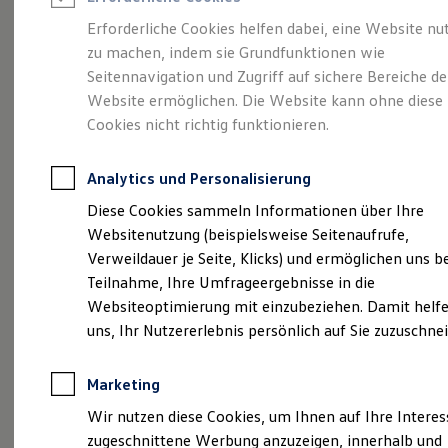
Reifenpakete
Leasing
Erforderliche Cookies helfen dabei, eine Website nu
Leasing-Angebote
zu machen, indem sie Grundfunktionen wie
Mobilität,
so
Gebrauchtwagen Leasing
Seitennavigation und Zugriff auf sichere Bereiche de
Junge Gebrauchtwagen-Leasing
Elektroauto Leasing
Website ermöglichen. Die Website kann ohne diese
individuell wie Sie
Kleinwagen-Leasing
Cookies nicht richtig funktionieren.
Leasing ohne Anzahlung
Finanzierung
Autokredit mit Schlussrate
Analytics und Personalisierung
Versicherungen und Garantien
Kfz-Versicherung
Diese Cookies sammeln Informationen über Ihre
Restschuldversicherungen
Websitenutzung (beispielsweise Seitenaufrufe,
Garantien
Verweildauer je Seite, Klicks) und ermöglichen uns b
Wartungsverträge
Geschäftskunden
Teilnahme, Ihre Umfrageergebnisse in die
Professional Class bei Volkswagen
Websiteoptimierung mit einzubeziehen. Damit helfe
Großkunden
uns, Ihr Nutzererlebnis persönlich auf Sie zuzuschne
Behörden
Direktkunden
Sonderfahrzeuge
Marketing
Anpfiff zum Gewinn
Elektromobilität
Wir nutzen diese Cookies, um Ihnen auf Ihre Intere
Elektroautos
zugeschnittene Werbung anzuzeigen, innerhalb und
ID. Tutorials