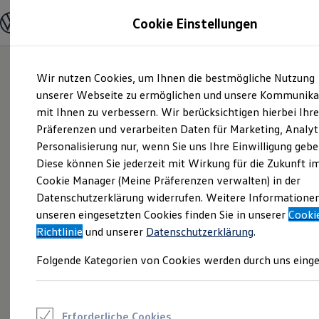
Modelle und Konfigurator
Cookie Einstellungen
Konfigurator
Modelle vergleichen
Konfiguration laden
Zum
Zum
Autosuche
Wir nutzen Cookies, um Ihnen die bestmögliche Nutzung
Hauptinhalt
Footer
Elektroautos
springen
springen
unserer Webseite zu ermöglichen und unsere Kommunika
ENERGY Sondermodelle
Nutzfahrzeuge
mit Ihnen zu verbessern. Wir berücksichtigen hierbei Ihr
SUV und CUV
Präferenzen und verarbeiten Daten für Marketing, Analyt
Familienautos
Personalisierung nur, wenn Sie uns Ihre Einwilligung gebe
Kombis
Kompaktwagen
Diese können Sie jederzeit mit Wirkung für die Zukunft i
Sportwagen
Cookie Manager (Meine Präferenzen verwalten) in der
Schnell verfügbare Fahrzeuge
Angebote und Produkte
Datenschutzerklärung widerrufen. Weitere Informatione
Aktuelle Angebote
unseren eingesetzten Cookies finden Sie in unserer
Cooki
E-Auto-Förderung
Richtlinie
und unserer
Datenschutzerklärung
.
Volkswagen Marktplatz
Die ENERGY Sondermodelle
Folgende Kategorien von Cookies werden durch uns einge
Junge Gebrauchtwagen und Gebrauchtwagen
Volkswagen Zertifizierte Gebrauchtwagen
Elektromobilität bei Gebrauchtwagen
Zubehör- und Serviceangebote
Saisonangebote
Erforderliche Cookies