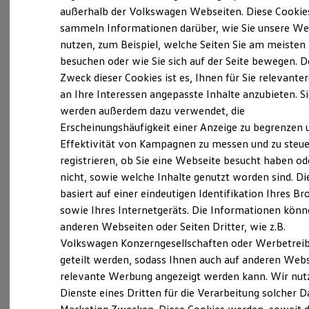
Elektrofahrzeugkonzepte
außerhalb der Volkswagen Webseiten. Diese Cookie
ID. EVERY1
sammeln Informationen darüber, wie Sie unsere We
Reichweite
nutzen, zum Beispiel, welche Seiten Sie am meisten
Reichweite der ID. Modelle
Reichweite im Winter
besuchen oder wie Sie sich auf der Seite bewegen. D
(
Impressum & Rechtliches
)
Rekuperation
Zweck dieser Cookies ist es, Ihnen für Sie relevante
Laden
an Ihre Interessen angepasste Inhalte anzubieten. S
Laden unterwegs
Laden Zuhause
werden außerdem dazu verwendet, die
Profitieren Sie von starken
Ladestationen finden
Erscheinungshäufigkeit einer Anzeige zu begrenzen 
Ladezeitensimulator
Vorteilen
Effektivität von Kampagnen zu messen und zu steue
Batterie
Sicherheit
registrieren, ob Sie eine Webseite besucht haben od
Garantie und Lebensdauer
nicht, sowie welche Inhalte genutzt worden sind. Di
Jederzeit mit den Fahrzeugen für Menschen mit
Nachhaltigkeit
basiert auf einer eindeutigen Identifikation Ihres B
Technologie
eingeschränkter Mobilität unabhängig und mobil
Kosten und Kauf
sowie Ihres Internetgeräts. Die Informationen kön
sein – ganz so, wie Sie es sich wünschen. Mit
Verbrauchskosten
anderen Webseiten oder Seiten Dritter, wie z.B.
Kaufoptionen
Fahrhilfen und Assistenzsystemen von
Volkswagen Konzerngesellschaften oder Werbetrei
E-Auto-Förderung
Volkswagen
stimmen Sie Ihr Wunschfahrzeug
Software und Konnektivität
geteilt werden, sodass Ihnen auch auf anderen Web
Die ID. Software 6
genau auf Ihre Bedürfnisse ab. Entscheiden Sie
relevante Werbung angezeigt werden kann. Wir nut
ID. Software Versionen und Updates
sich für Fahrhilfen von
Volkswagen
und
Dienste eines Dritten für die Verarbeitung solcher D
Digitale Extras
Schnittstellen zu Ihrem ID.