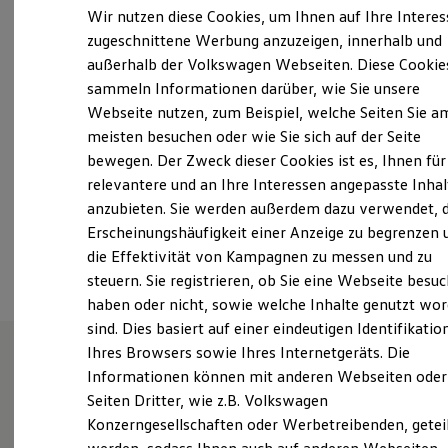
Elektrofahrzeugkonzepte
Wir nutzen diese Cookies, um Ihnen auf Ihre Intere
ID. EVERY1
Montag
-
Freitag
07:30
-
18:00
Uhr
zugeschnittene Werbung anzuzeigen, innerhalb und
Reichweite
Samstag
09:00
-
13:00
Uhr
außerhalb der Volkswagen Webseiten. Diese Cookie
Reichweite der ID. Modelle
Reichweite im Winter
Sonntag
Geschlossen
sammeln Informationen darüber, wie Sie unsere
Rekuperation
Webseite nutzen, zum Beispiel, welche Seiten Sie a
Laden
meisten besuchen oder wie Sie sich auf der Seite
Laden unterwegs
kontakt@minrath.de
Laden Zuhause
bewegen. Der Zweck dieser Cookies ist es, Ihnen für
Ladestationen finden
+49 2831 93040
relevantere und an Ihre Interessen angepasste Inhal
Ladezeitensimulator
anzubieten. Sie werden außerdem dazu verwendet, d
Batterie
Sicherheit
Erscheinungshäufigkeit einer Anzeige zu begrenzen 
Ansprechpartner
Garantie und Lebensdauer
die Effektivität von Kampagnen zu messen und zu
Nachhaltigkeit
steuern. Sie registrieren, ob Sie eine Webseite besuc
Technologie
Kosten und Kauf
haben oder nicht, sowie welche Inhalte genutzt wo
Verbrauchskosten
sind. Dies basiert auf einer eindeutigen Identifikatio
Kaufoptionen
Ihres Browsers sowie Ihres Internetgeräts. Die
E-Auto-Förderung
Software und Konnektivität
Informationen können mit anderen Webseiten oder
Wie können wir
Die ID. Software 6
Seiten Dritter, wie z.B. Volkswagen
ID. Software Versionen und Updates
Konzerngesellschaften oder Werbetreibenden, getei
Digitale Extras
Schnittstellen zu Ihrem ID.