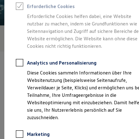
Reifenpakete
Erforderliche Cookies
Leasing
Leasing-Angebote
Erforderliche Cookies helfen dabei, eine Website
Gebrauchtwagen Leasing
nutzbar zu machen, indem sie Grundfunktionen wie
Junge Gebrauchtwagen-Leasing
Elektroauto Leasing
Seitennavigation und Zugriff auf sichere Bereiche de
Kleinwagen-Leasing
Website ermöglichen. Die Website kann ohne diese
Leasing ohne Anzahlung
Cookies nicht richtig funktionieren.
Finanzierung
Autokredit mit Schlussrate
Versicherungen und Garantien
Analytics und Personalisierung
Kfz-Versicherung
Restschuldversicherungen
Diese Cookies sammeln Informationen über Ihre
Garantien
Websitenutzung (beispielsweise Seitenaufrufe,
Wartungsverträge
Verantwortlich für die Inhalte auf dieser Seite ist die Autohaus
Geschäftskunden
Verweildauer je Seite, Klicks) und ermöglichen uns b
Minrath GmbH & Co. KG
(
Impressum & Rechtliches
)
Professional Class bei Volkswagen
Teilnahme, Ihre Umfrageergebnisse in die
Großkunden
Websiteoptimierung mit einzubeziehen. Damit helf
Behörden
Direktkunden
sie uns, Ihr Nutzererlebnis persönlich auf Sie
Unsere 
Sonderfahrzeuge
zuzuschneiden.
Anpfiff zum Gewinn
Elektromobilität
Elektroautos
Weseler Straße 150 - 152, 47608 Geldern
Marketing
ID. Tutorials