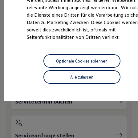
Ihnen weiterhelfen?
werden, sodass Ihnen auch auf anderen Webseiten
Hybridautos
relevante Werbung angezeigt werden kann. Wir nut
Marke und Erlebnis
die Dienste eines Dritten für die Verarbeitung solche
Volkswagen R und R Experience
R-Modelle
Daten zu Marketing Zwecken. Diese Cookies werden
R Experience
soweit dies zweckdienlich ist, oftmals mit
Driving Experience
Probefahrt vereinbaren
Seitenfunktionalitäten von Dritten verlinkt.
Volkswagen entdecken
Werkbesichtigung
Factory visit
Lifestyle Shop
T-Roc Kollektion
Optionale Cookies ablehnen
Golf Kollektion
Fahrzeugangebot anfordern
ID. Kollektion
Volkswagen Kollektion
Alle zulassen
R-Kollektion
GTI Kollektion
Fußball Drop
we drive football
Servicetermin buchen
#wedriveproud
Besitzer und Service
myVolkswagen
Software Updates
Service und Ersatzteile
Inspektion und HU/AU
Serviceanfrage stellen
Reparaturen und Checks