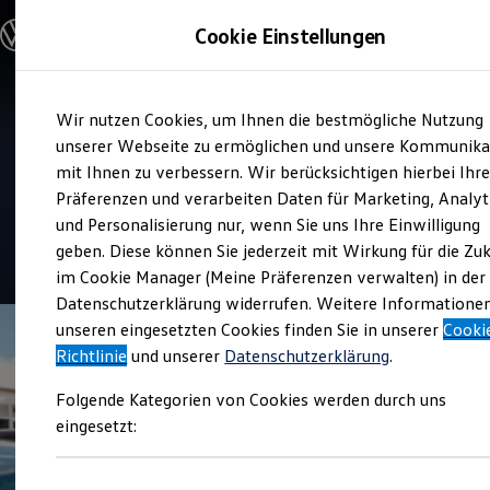
Modelle und Konfigurator
Cookie Einstellungen
Konfigurator
Modelle vergleichen
Konfiguration laden
Zum
Zum
Autosuche
Verkauf und Service
Wir nutzen Cookies, um Ihnen die bestmögliche Nutzung
Hauptinhalt
Footer
Elektroautos
Autohaus Minrath Geldern
springen
springen
unserer Webseite zu ermöglichen und unsere Kommunika
ENERGY Sondermodelle
Nutzfahrzeuge
mit Ihnen zu verbessern. Wir berücksichtigen hierbei Ihr
SUV und CUV
Präferenzen und verarbeiten Daten für Marketing, Analyt
Top Kundenzufriedenheit Verkauf 2026
Familienautos
und Personalisierung nur, wenn Sie uns Ihre Einwilligung
Kombis
Kompaktwagen
geben. Diese können Sie jederzeit mit Wirkung für die Zu
4.8
|
141 Bewertungen
Sportwagen
im Cookie Manager (Meine Präferenzen verwalten) in der
Schnell verfügbare Fahrzeuge
Angebote und Produkte
Datenschutzerklärung widerrufen. Weitere Informatione
Aktuelle Angebote
unseren eingesetzten Cookies finden Sie in unserer
Cooki
E-Auto-Förderung
Richtlinie
und unserer
Datenschutzerklärung
.
Volkswagen Marktplatz
Die ENERGY Sondermodelle
Folgende Kategorien von Cookies werden durch uns
Junge Gebrauchtwagen und Gebrauchtwagen
Volkswagen Zertifizierte Gebrauchtwagen
eingesetzt:
Elektromobilität bei Gebrauchtwagen
Zubehör- und Serviceangebote
Saisonangebote