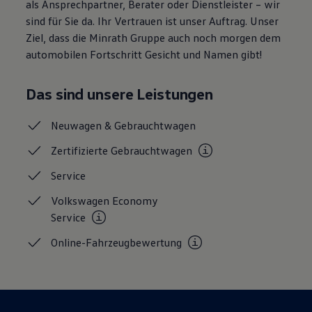
als Ansprechpartner, Berater oder Dienstleister – wir
Magazin
sind für Sie da. Ihr Vertrauen ist unser Auftrag. Unser
Lifestyle
Transport
Ziel, dass die Minrath Gruppe auch noch morgen dem
Familie
automobilen Fortschritt Gesicht und Namen gibt!
Elektromobilität
Volkswagen R
Pannen- und Unfallhilfe
Das sind unsere Leistungen
Volkswagen Kundenbetreuung
Neuwagen &
Gebrauchtwagen
Zertifizierte
Gebrauchtwagen
Service
Volkswagen Economy
Service
Online-Fahrzeugbewertung