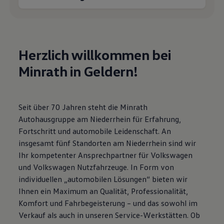
Motorenöl und Flüssigkeiten
Räder und Reifen
Pannen- und Unfallhilfe
Economy Service
Volkswagen Teile
Herzlich willkommen bei
Zubehör
Modellspezifisches Zubehör
Minrath in Geldern!
Schutz und Pflege
Transport
Entertainment und Elektronik
Individualisieren
Wallbox und Ladekabel
Seit über 70 Jahren steht die Minrath
Digitale Extras
Autohausgruppe am Niederrhein für Erfahrung,
Dienste für Ihr Modell finden
Fortschritt und automobile Leidenschaft. An
Volkswagen Apps, Login und Shop
Handy und Fahrzeug verbinden
insgesamt fünf Standorten am Niederrhein sind wir
Updates für Software, Karten und Radio
Ihr kompetenter Ansprechpartner für Volkswagen
Über Ihr Auto
und Volkswagen Nutzfahrzeuge. In Form von
Vorgängermodelle
Kundeninformationen
individuellen „automobilen Lösungen“ bieten wir
Volkswagen Kundenbetreuung
Ihnen ein Maximum an Qualität, Professionalität,
Warn- und Kontrollleuchten
Komfort und Fahrbegeisterung – und das sowohl im
Assistenzsysteme
Digitale Betriebsanleitung
Verkauf als auch in unseren Service-Werkstätten. Ob
Live Beratung