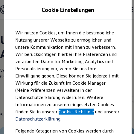
Modelle und Konfigurator
Cookie Einstellungen
Konfigurator
Modelle vergleichen
Konfiguration laden
Zum
Zum
Autosuche
Wir nutzen Cookies, um Ihnen die bestmögliche
Hauptinhalt
Footer
Elektroautos
Unsere aktuellen
springen
springen
Nutzung unserer Webseite zu ermöglichen und
ENERGY Sondermodelle
Nutzfahrzeuge
unsere Kommunikation mit Ihnen zu verbessern.
Angebote und mehr
SUV und CUV
Wir berücksichtigen hierbei Ihre Präferenzen und
Familienautos
verarbeiten Daten für Marketing, Analytics und
Kombis
Kompaktwagen
Personalisierung nur, wenn Sie uns Ihre
Verantwortlich für die Inhalte auf dieser Seite ist die Autohaus Morrkopf
Sportwagen
Einwilligung geben. Diese können Sie jederzeit mit
GmbH & Co. KG
(
Impressum & Rechtliches
)
Schnell verfügbare Fahrzeuge
Angebote und Produkte
Wirkung für die Zukunft im Cookie Manager
Aktuelle Angebote
(Meine Präferenzen verwalten) in der
E-Auto-Förderung
Datenschutzerklärung widerrufen. Weitere
Volkswagen Marktplatz
Gebrauchtwagen
Über uns
Neuwagen
Servic
Informationen zu unseren eingesetzten Cookies
Die ENERGY Sondermodelle
Junge Gebrauchtwagen und Gebrauchtwagen
finden Sie in unserer
Cookie-Richtlinie
und unserer
5
Angebote
Volkswagen Zertifizierte Gebrauchtwagen
Datenschutzerklärung
.
Elektromobilität bei Gebrauchtwagen
Zubehör- und Serviceangebote
Folgende Kategorien von Cookies werden durch
Saisonangebote