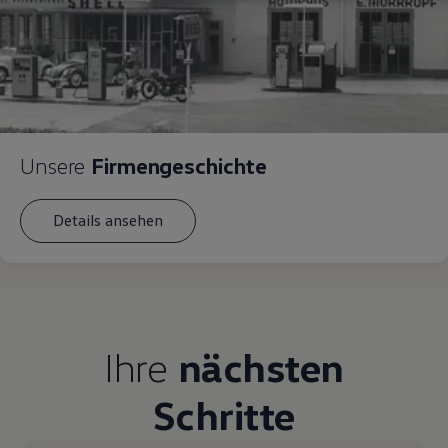
Magazin
Lifestyle
Transport
Familie
Elektromobilität
Volkswagen R
Pannen- und Unfallhilfe
Volkswagen Kundenbetreuung
Unsere
Firmengeschichte
Details ansehen
Ihre
nächsten
Schritte