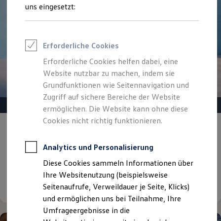
Reifenpakete
uns eingesetzt:
Leasing
Leasing-Angebote
Gebrauchtwagen Leasing
Junge Gebrauchtwagen-Leasing
Erforderliche Cookies
Elektroauto Leasing
Kleinwagen-Leasing
Erforderliche Cookies helfen dabei, eine
Leasing ohne Anzahlung
Website nutzbar zu machen, indem sie
Finanzierung
Autokredit mit Schlussrate
Grundfunktionen wie Seitennavigation und
Versicherungen und Garantien
Zugriff auf sichere Bereiche der Website
Kfz-Versicherung
ermöglichen. Die Website kann ohne diese
Restschuldversicherungen
Garantien
Cookies nicht richtig funktionieren.
Gepflegt, geprüft und für gut befunden.
Wartungsverträge
Geschäftskunden
Volkswagen Zertifizierte
Professional Class bei Volkswagen
Analytics und Personalisierung
Gebrauchtwagen.
Großkunden
Diese Cookies sammeln Informationen über
Behörden
Direktkunden
Ihre Websitenutzung (beispielsweise
Details ansehen
Sonderfahrzeuge
Seitenaufrufe, Verweildauer je Seite, Klicks)
Anpfiff zum Gewinn
und ermöglichen uns bei Teilnahme, Ihre
Elektromobilität
Elektroautos
Umfrageergebnisse in die
ID. Tutorials