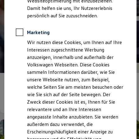
Websiteoptimierung mit einzubeziehen.
Elektrofahrzeugkonzepte
Damit helfen sie uns, Ihr Nutzererlebnis
ID. EVERY1
Reichweite
persönlich auf Sie zuzuschneiden.
Reichweite der ID. Modelle
Reichweite im Winter
Rekuperation
Marketing
Laden
Wir nutzen diese Cookies, um Ihnen auf Ihre
Laden unterwegs
Laden Zuhause
Interessen zugeschnittene Werbung
Ladestationen finden
anzuzeigen, innerhalb und außerhalb der
Ladezeitensimulator
Volkswagen Webseiten. Diese Cookies
Batterie
Sicherheit
sammeln Informationen darüber, wie Sie
Garantie und Lebensdauer
unsere Webseite nutzen, zum Beispiel,
Nachhaltigkeit
Kommen Sie
zu uns ins Team!
welche Seiten Sie am meisten besuchen oder
Technologie
Kosten und Kauf
wie Sie sich auf der Seite bewegen. Der
Verbrauchskosten
Details ansehen
Zweck dieser Cookies ist es, Ihnen für Sie
Kaufoptionen
relevantere und an Ihre Interessen
E-Auto-Förderung
Software und Konnektivität
angepasste Inhalte anzubieten. Sie werden
Die ID. Software 6
außerdem dazu verwendet, die
ID. Software Versionen und Updates
Erscheinungshäufigkeit einer Anzeige zu
Digitale Extras
Schnittstellen zu Ihrem ID.