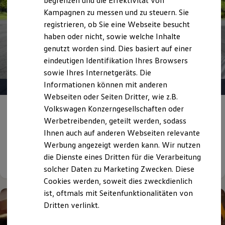
begrenzen und die Effektivität von
Hybridautos
Kampagnen zu messen und zu steuern. Sie
Marke und Erlebnis
registrieren, ob Sie eine Webseite besucht
Volkswagen R und R Experience
R-Modelle
haben oder nicht, sowie welche Inhalte
R Experience
genutzt worden sind. Dies basiert auf einer
Driving Experience
eindeutigen Identifikation Ihres Browsers
Volkswagen entdecken
Werkbesichtigung
sowie Ihres Internetgeräts. Die
Factory visit
Informationen können mit anderen
Lifestyle Shop
Webseiten oder Seiten Dritter, wie z.B.
T-Roc Kollektion
Golf Kollektion
Volkswagen Konzerngesellschaften oder
Mobilität,
so individuell wie Sie
ID. Kollektion
Werbetreibenden, geteilt werden, sodass
Volkswagen Kollektion
Jetzt mit bis zu 15 % Nachlass
auf Ihren Neuwagen
Ihnen auch auf anderen Webseiten relevante
R-Kollektion
GTI Kollektion
Werbung angezeigt werden kann. Wir nutzen
Fußball Drop
die Dienste eines Dritten für die Verarbeitung
Details ansehen
we drive football
solcher Daten zu Marketing Zwecken. Diese
#wedriveproud
Besitzer und Service
Cookies werden, soweit dies zweckdienlich
myVolkswagen
ist, oftmals mit Seitenfunktionalitäten von
Software Updates
Dritten verlinkt.
Service und Ersatzteile
Inspektion und HU/AU
Reparaturen und Checks