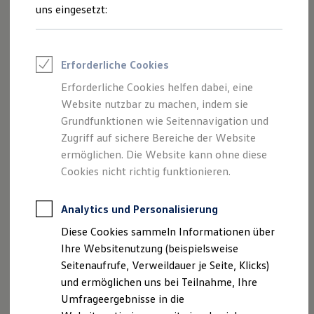
Reifenpakete
uns eingesetzt:
Leasing
Leasing-Angebote
Gebrauchtwagen Leasing
Junge Gebrauchtwagen-Leasing
Impressum
Erforderliche Cookies
Elektroauto Leasing
Kleinwagen-Leasing
Erforderliche Cookies helfen dabei, eine
Datenschutzerklärung
Leasing ohne Anzahlung
Website nutzbar zu machen, indem sie
Finanzierung
Autokredit mit Schlussrate
Grundfunktionen wie Seitennavigation und
Versicherungen und Garantien
Zugriff auf sichere Bereiche der Website
Impressum
Kfz-Versicherung
ermöglichen. Die Website kann ohne diese
Restschuldversicherungen
Garantien
Cookies nicht richtig funktionieren.
Autohaus Müller GmbH
Wartungsverträge
Geschäftskunden
Bahnhofstraße 50
Professional Class bei Volkswagen
Analytics und Personalisierung
73098 Rechberghausen
Großkunden
Diese Cookies sammeln Informationen über
Behörden
Telefon: 07161 / 95 90 - 0
Direktkunden
Ihre Websitenutzung (beispielsweise
Sonderfahrzeuge
Fax: 07161 / 95 90 - 50
Seitenaufrufe, Verweildauer je Seite, Klicks)
Anpfiff zum Gewinn
E-Mail:
info@vw-mueller.de
und ermöglichen uns bei Teilnahme, Ihre
Elektromobilität
Elektroautos
Umfrageergebnisse in die
ID. Tutorials
Geschäftsführer: Christof Böhnel