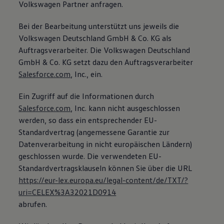
Volkswagen Partner anfragen.
Magazin
Lifestyle
Bei der Bearbeitung unterstützt uns jeweils die
Transport
Familie
Volkswagen Deutschland GmbH & Co. KG als
Elektromobilität
Auftragsverarbeiter. Die Volkswagen Deutschland
Volkswagen R
GmbH & Co. KG setzt dazu den Auftragsverarbeiter
Pannen- und Unfallhilfe
Volkswagen Kundenbetreuung
Salesforce.com
, Inc., ein.
Ein Zugriff auf die Informationen durch
Salesforce.com
, Inc. kann nicht ausgeschlossen
werden, so dass ein entsprechender EU-
Standardvertrag (angemessene Garantie zur
Datenverarbeitung in nicht europäischen Ländern)
geschlossen wurde. Die verwendeten EU-
Standardvertragsklauseln können Sie über die URL
https://eur-lex.europa.eu/legal-content/de/TXT/?
uri=CELEX%3A32021D0914
abrufen.