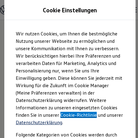
Modelle und Konfigurator
Cookie Einstellungen
Konfigurator
Modelle vergleichen
Konfiguration laden
Zum
Zum
Autosuche
Wir nutzen Cookies, um Ihnen die bestmögliche
Hauptinhalt
Footer
Elektroautos
springen
springen
Nutzung unserer Webseite zu ermöglichen und
ENERGY Sondermodelle
Nutzfahrzeuge
unsere Kommunikation mit Ihnen zu verbessern.
Autohaus Müller
SUV und CUV
Wir berücksichtigen hierbei Ihre Präferenzen und
Familienautos
verarbeiten Daten für Marketing, Analytics und
Kombis
GmbH | Impressum
Kompaktwagen
Personalisierung nur, wenn Sie uns Ihre
Sportwagen
Einwilligung geben. Diese können Sie jederzeit mit
& Rechtliches
Schnell verfügbare Fahrzeuge
Angebote und Produkte
Wirkung für die Zukunft im Cookie Manager
Aktuelle Angebote
(Meine Präferenzen verwalten) in der
E-Auto-Förderung
Hier finden Sie Informationen über uns
Datenschutzerklärung widerrufen. Weitere
Volkswagen Marktplatz
Informationen zu unseren eingesetzten Cookies
Die ENERGY Sondermodelle
(Autohaus Müller GmbH) als
Junge Gebrauchtwagen und Gebrauchtwagen
finden Sie in unserer
Cookie-Richtlinie
und unserer
verantwortlichen Anbieter von Inhalten
Volkswagen Zertifizierte Gebrauchtwagen
Datenschutzerklärung
.
und Angeboten, die auf dieser Website
Elektromobilität bei Gebrauchtwagen
Zubehör- und Serviceangebote
speziell aufgeführt sind.
Folgende Kategorien von Cookies werden durch
Saisonangebote