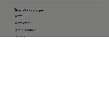
Über Volkswagen
News
Newsletter
Hilfe & Kontakt
Karriere
Händlersuche
Geschäftskunden
Information zur Barrierefreiheit
Ersthelfer/ first responder
Konzern
Volkswagen Konzern
Investor Relations
Compliance
Kontakt Cyber Security
Volkswagen Nutzfahrzeuge