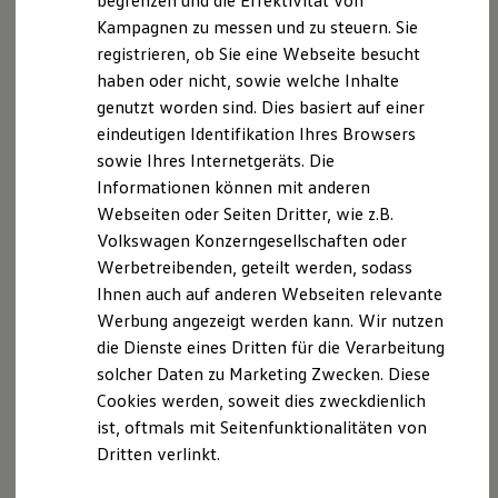
begrenzen und die Effektivität von
Hybridautos
Kampagnen zu messen und zu steuern. Sie
Marke und Erlebnis
Wir freuen uns, dass Sie unsere Webseite der
registrieren, ob Sie eine Webseite besucht
Volkswagen R und R Experience
Autohaus Müller GmbH, Bahnhofstr. 50, 73098
R-Modelle
haben oder nicht, sowie welche Inhalte
Rechberghausen,
info@vw-mueller.de
besuchen. Im
R Experience
genutzt worden sind. Dies basiert auf einer
Driving Experience
Folgenden informieren wir Sie über die Verarbeitung
eindeutigen Identifikation Ihres Browsers
Volkswagen entdecken
Ihrer personenbezogenen Daten durch uns im
Werkbesichtigung
sowie Ihres Internetgeräts. Die
Zusammenhang mit Ihrem Besuch unserer Webseite.
Factory visit
Informationen können mit anderen
Lifestyle Shop
Webseiten oder Seiten Dritter, wie z.B.
T-Roc Kollektion
B. Verarbeitung Ihrer personenbezogenen Daten
Golf Kollektion
Volkswagen Konzerngesellschaften oder
ID. Kollektion
Unsere Webseite bietet Ihnen verschiedene
Werbetreibenden, geteilt werden, sodass
Volkswagen Kollektion
Angebote, die wir Ihnen in Bezug auf dabei durch uns
Ihnen auch auf anderen Webseiten relevante
R-Kollektion
GTI Kollektion
verarbeitete personenbezogene Daten im Folgenden
Werbung angezeigt werden kann. Wir nutzen
Fußball Drop
näher erläutern möchten. Bei der Datenverarbeitung
die Dienste eines Dritten für die Verarbeitung
we drive football
im Zusammenhang mit unserer Webseite unterstützt
solcher Daten zu Marketing Zwecken. Diese
#wedriveproud
Besitzer und Service
uns die Volkswagen Deutschland GmbH und Co. KG als
Cookies werden, soweit dies zweckdienlich
myVolkswagen
Auftragsverarbeiterin.
ist, oftmals mit Seitenfunktionalitäten von
Software Updates
Dritten verlinkt.
Service und Ersatzteile
Inspektion und HU/AU
1. Kontaktformular
Reparaturen und Checks