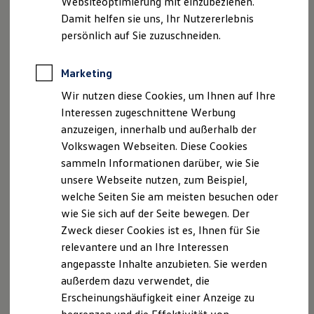
Websiteoptimierung mit einzubeziehen.
Elektrofahrzeugkonzepte
Registergericht Ulm
Damit helfen sie uns, Ihr Nutzererlebnis
ID. EVERY1
HRB 531455
Reichweite
persönlich auf Sie zuzuschneiden.
Reichweite der ID. Modelle
USt-IdNr: DE 145 472 391
Reichweite im Winter
Steuer-Nr.: 63082/38801
Rekuperation
Marketing
Versicherungsvermittlerregister Nr.: D-NQH0-48DKQ-
Laden
Wir nutzen diese Cookies, um Ihnen auf Ihre
Laden unterwegs
94
Laden Zuhause
Interessen zugeschnittene Werbung
Ladestationen finden
Hinweis gemäß § 36
anzuzeigen, innerhalb und außerhalb der
Ladezeitensimulator
Verbraucherstreitbeilegungsgesetz (VSBG)
Volkswagen Webseiten. Diese Cookies
Batterie
Sicherheit
Wir sind zur Teilnahme an einem
sammeln Informationen darüber, wie Sie
Garantie und Lebensdauer
Streitbeilegungsverfahren vor einer
unsere Webseite nutzen, zum Beispiel,
Nachhaltigkeit
Verbraucherschlichtungsstelle weder bereit noch dazu
welche Seiten Sie am meisten besuchen oder
Technologie
Kosten und Kauf
verpflichtet.
wie Sie sich auf der Seite bewegen. Der
Verbrauchskosten
Zweck dieser Cookies ist es, Ihnen für Sie
Kaufoptionen
relevantere und an Ihre Interessen
E-Auto-Förderung
Software und Konnektivität
angepasste Inhalte anzubieten. Sie werden
Datenschutzerklärung
Die ID. Software 6
außerdem dazu verwendet, die
ID. Software Versionen und Updates
Erscheinungshäufigkeit einer Anzeige zu
Digitale Extras
A. Verantwortlicher
Schnittstellen zu Ihrem ID.