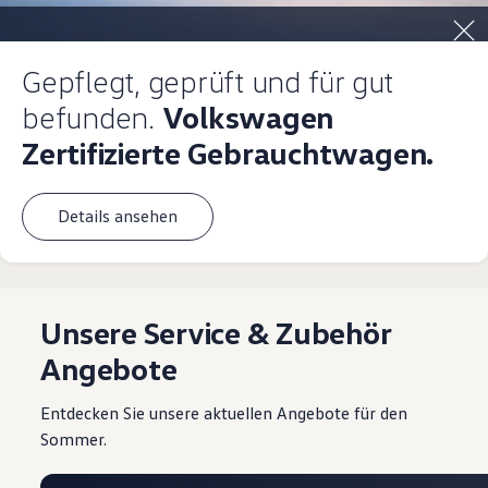
Magazin
Lifestyle
Transport
Gepflegt, geprüft und für gut
Familie
Elektromobilität
befunden.
Volkswagen
Volkswagen R
Pannen- und Unfallhilfe
Zertifizierte Gebrauchtwagen.
Volkswagen Kundenbetreuung
Details ansehen
Unsere Service & Zubehör
Angebote
Entdecken Sie unsere aktuellen Angebote für den
Sommer.