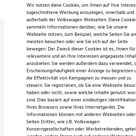
Elektrofahrzeugkonzepte
Wir nutzen diese Cookies, um Ihnen auf Ihre Intere
ID. EVERY1
zugeschnittene Werbung anzuzeigen, innerhalb und
Reichweite
außerhalb der Volkswagen Webseiten. Diese Cookie
Reichweite der ID. Modelle
Reichweite im Winter
sammeln Informationen darüber, wie Sie unsere
Rekuperation
Webseite nutzen, zum Beispiel, welche Seiten Sie a
Laden
Wie können wir
meisten besuchen oder wie Sie sich auf der Seite
Laden unterwegs
Laden Zuhause
bewegen. Der Zweck dieser Cookies ist es, Ihnen für
Ladestationen finden
Ihnen weiterhelfen?
relevantere und an Ihre Interessen angepasste Inhal
Ladezeitensimulator
anzubieten. Sie werden außerdem dazu verwendet, d
Batterie
Sicherheit
Erscheinungshäufigkeit einer Anzeige zu begrenzen 
Garantie und Lebensdauer
die Effektivität von Kampagnen zu messen und zu
Nachhaltigkeit
steuern. Sie registrieren, ob Sie eine Webseite besuc
Technologie
Probefahrt vereinbaren
Kosten und Kauf
haben oder nicht, sowie welche Inhalte genutzt wo
Verbrauchskosten
sind. Dies basiert auf einer eindeutigen Identifikatio
Kaufoptionen
Ihres Browsers sowie Ihres Internetgeräts. Die
E-Auto-Förderung
Software und Konnektivität
Informationen können mit anderen Webseiten oder
Die ID. Software 6
Seiten Dritter, wie z.B. Volkswagen
ID. Software Versionen und Updates
Fahrzeugangebot anfordern
Konzerngesellschaften oder Werbetreibenden, getei
Digitale Extras
Schnittstellen zu Ihrem ID.