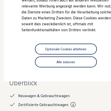
werden, sodass Ihnen auch auf anderen Webseiten
Hybridautos
relevante Werbung angezeigt werden kann. Wir nut
Marke und Erlebnis
die Dienste eines Dritten für die Verarbeitung solche
Volkswagen R und R Experience
R-Modelle
Servicetermin buchen
Daten zu Marketing Zwecken. Diese Cookies werden
R Experience
soweit dies zweckdienlich ist, oftmals mit
Driving Experience
Seitenfunktionalitäten von Dritten verlinkt.
Volkswagen entdecken
Werkbesichtigung
Factory visit
Lifestyle Shop
Serviceanfrage stellen
T-Roc Kollektion
Optionale Cookies ablehnen
Golf Kollektion
ID. Kollektion
Volkswagen Kollektion
Alle zulassen
R-Kollektion
GTI Kollektion
Unsere Leistungen
im
Fußball Drop
we drive football
Überblick
#wedriveproud
Besitzer und Service
myVolkswagen
Neuwagen &
Gebrauchtwagen
Software Updates
Service und Ersatzteile
Zertifizierte
Gebrauchtwagen
Inspektion und HU/AU
Reparaturen und Checks