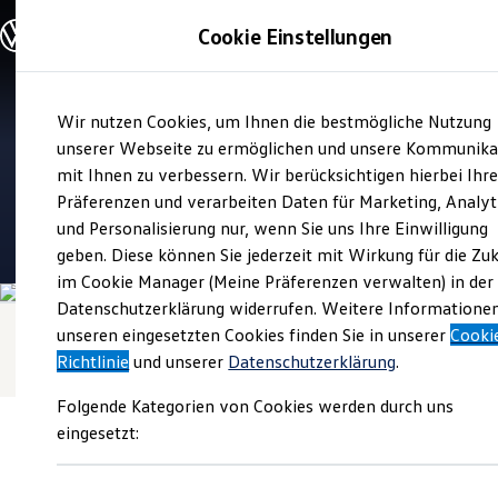
Modelle und Konfigurator
Cookie Einstellungen
Konfigurator
Modelle vergleichen
Konfiguration laden
Zum
Zum
Autosuche
Verkauf und Service
Wir nutzen Cookies, um Ihnen die bestmögliche Nutzung
Hauptinhalt
Footer
Elektroautos
Autohaus Ostermaier
springen
springen
unserer Webseite zu ermöglichen und unsere Kommunika
ENERGY Sondermodelle
Nutzfahrzeuge
mit Ihnen zu verbessern. Wir berücksichtigen hierbei Ihr
Mühldorf
SUV und CUV
Präferenzen und verarbeiten Daten für Marketing, Analyt
Familienautos
und Personalisierung nur, wenn Sie uns Ihre Einwilligung
Kombis
4.7
|
276 Bewertungen
Kompaktwagen
geben. Diese können Sie jederzeit mit Wirkung für die Zu
Sportwagen
im Cookie Manager (Meine Präferenzen verwalten) in der
Schnell verfügbare Fahrzeuge
Angebote und Produkte
Datenschutzerklärung widerrufen. Weitere Informatione
Aktuelle Angebote
unseren eingesetzten Cookies finden Sie in unserer
Cooki
E-Auto-Förderung
Richtlinie
und unserer
Datenschutzerklärung
.
Volkswagen Marktplatz
Die ENERGY Sondermodelle
Folgende Kategorien von Cookies werden durch uns
Junge Gebrauchtwagen und Gebrauchtwagen
Volkswagen Zertifizierte Gebrauchtwagen
eingesetzt:
Elektromobilität bei Gebrauchtwagen
Zubehör- und Serviceangebote
Saisonangebote