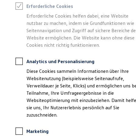
Reifenpakete
Verantwortlich für die Inhalte auf dieser Seite ist die Autohaus
Erforderliche Cookies
Leasing
Ostermaier GmbH
(
Impressum & Rechtliches
)
Leasing-Angebote
Erforderliche Cookies helfen dabei, eine Website
Gebrauchtwagen Leasing
nutzbar zu machen, indem sie Grundfunktionen wie
Junge Gebrauchtwagen-Leasing
Elektroauto Leasing
Seitennavigation und Zugriff auf sichere Bereiche de
Unsere 
Kleinwagen-Leasing
Website ermöglichen. Die Website kann ohne diese
Leasing ohne Anzahlung
Cookies nicht richtig funktionieren.
Finanzierung
Autokredit mit Schlussrate
Wolfgang-Perger-Straße 3, 84453 Mühldorf
Versicherungen und Garantien
Analytics und Personalisierung
Kfz-Versicherung
Montag
-
Freitag
07:00
-
18:00
Uhr
Restschuldversicherungen
Diese Cookies sammeln Informationen über Ihre
Garantien
Samstag
Geschlossen
Websitenutzung (beispielsweise Seitenaufrufe,
Wartungsverträge
Sonntag
Geschlossen
Geschäftskunden
Verweildauer je Seite, Klicks) und ermöglichen uns b
Professional Class bei Volkswagen
Teilnahme, Ihre Umfrageergebnisse in die
Großkunden
muehldorf@ostermaier.de
Websiteoptimierung mit einzubeziehen. Damit helf
Behörden
Direktkunden
sie uns, Ihr Nutzererlebnis persönlich auf Sie
Sonderfahrzeuge
+49 8631 3700
zuzuschneiden.
Anpfiff zum Gewinn
Elektromobilität
Elektroautos
Marketing
Ansprechpartner
ID. Tutorials