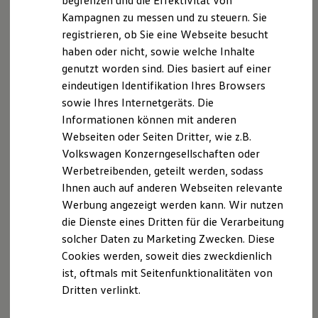
begrenzen und die Effektivität von
oder - mit dessen Einverständnis - der
Hybridautos
Kampagnen zu messen und zu steuern. Sie
Marke und Erlebnis
Auftragnehmer die für den Auftragnehmer
registrieren, ob Sie eine Webseite besucht
Volkswagen R und R Experience
zuständige Kfz-Schiedsstelle anrufen. Die
R-Modelle
haben oder nicht, sowie welche Inhalte
Anrufung muss unverzüglich nach Kenntnis des
R Experience
genutzt worden sind. Dies basiert auf einer
Driving Experience
Streitpunktes durch Einreichung eines
eindeutigen Identifikation Ihres Browsers
Volkswagen entdecken
Schriftsatzes (Anrufungsschrift) bei der
Werkbesichtigung
sowie Ihres Internetgeräts. Die
Schiedsstelle erfolgen.
Factory visit
Informationen können mit anderen
Lifestyle Shop
Durch die Entscheidung der Kfz-Schiedsstelle
Webseiten oder Seiten Dritter, wie z.B.
T-Roc Kollektion
wird der Rechtsweg nicht ausgeschlossen.
Golf Kollektion
Volkswagen Konzerngesellschaften oder
Durch die Anrufung der Kfz-Schiedsstelle ist die
ID. Kollektion
Werbetreibenden, geteilt werden, sodass
Volkswagen Kollektion
Verjährung für die Dauer des Verfahrens
Ihnen auch auf anderen Webseiten relevante
R-Kollektion
gehemmt.
GTI Kollektion
Werbung angezeigt werden kann. Wir nutzen
Das Verfahren vor der Kfz-Schiedsstelle richtet
Fußball Drop
die Dienste eines Dritten für die Verarbeitung
we drive football
sich nach deren Geschäfts- und
solcher Daten zu Marketing Zwecken. Diese
#wedriveproud
Verfahrensordnung, die den Parteien auf
Besitzer und Service
Cookies werden, soweit dies zweckdienlich
Verlangen von der Kfz-Schiedsstelle
myVolkswagen
ist, oftmals mit Seitenfunktionalitäten von
Software Updates
ausgehändigt wird.
Dritten verlinkt.
Service und Ersatzteile
Die Anrufung der Kfz-Schiedsstelle ist
Inspektion und HU/AU
ausgeschlossen, wenn bereits der Rechtsweg
Reparaturen und Checks