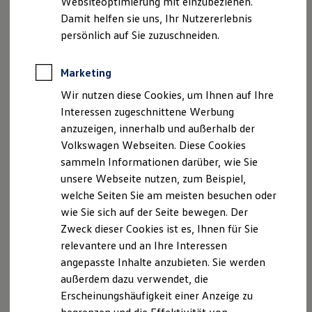
Websiteoptimierung mit einzubeziehen.
Elektrofahrzeugkonzepte
Geschäftsführung: Ulrich Junker
Damit helfen sie uns, Ihr Nutzererlebnis
ID. EVERY1
USt. ID-Nummer: DE 160257663
Reichweite
persönlich auf Sie zuzuschneiden.
Reichweite der ID. Modelle
Handelsregister: HRB 4192
Reichweite im Winter
Rekuperation
Marketing
Versicherungsvermittlerregister (
Laden
www.vermittlerregister.info
) Nr. D-9SAL-97G5A-40
Wir nutzen diese Cookies, um Ihnen auf Ihre
Laden unterwegs
Laden Zuhause
Erlaubnisbefreiung nach § 34d Absatz 3 GewO, erteilt
Interessen zugeschnittene Werbung
Ladestationen finden
durch die IHK Koblenz, Schloßstrasse 2, 56068
anzuzeigen, innerhalb und außerhalb der
Ladezeitensimulator
Koblenz
Volkswagen Webseiten. Diese Cookies
Batterie
Sicherheit
sammeln Informationen darüber, wie Sie
Garantie und Lebensdauer
Außergerichtliche Streitbeilegung
unsere Webseite nutzen, zum Beispiel,
Nachhaltigkeit
welche Seiten Sie am meisten besuchen oder
Technologie
Kfz-Schiedsstellen
Kosten und Kauf
wie Sie sich auf der Seite bewegen. Der
Verbrauchskosten
Zweck dieser Cookies ist es, Ihnen für Sie
Kaufoptionen
Ist der Betrieb Mitglied der örtlich zuständigen
relevantere und an Ihre Interessen
E-Auto-Förderung
Innung des Kraftfahrzeughandwerks, kann der
Software und Konnektivität
angepasste Inhalte anzubieten. Sie werden
Auftraggeber bei Streitigkeiten aus diesem
Die ID. Software 6
außerdem dazu verwendet, die
ID. Software Versionen und Updates
Auftrag (mit Ausnahme von Nutzfahrzeugen mit
Erscheinungshäufigkeit einer Anzeige zu
Digitale Extras
einem Gesamtgewicht von mehr als 3,5 Tonnen)
Schnittstellen zu Ihrem ID.