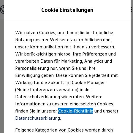
Modelle und Konfigurator
Cookie Einstellungen
Konfigurator
Modelle vergleichen
Konfiguration laden
Zum
Zum
Autosuche
Wir nutzen Cookies, um Ihnen die bestmögliche
Hauptinhalt
Footer
Elektroautos
springen
springen
Nutzung unserer Webseite zu ermöglichen und
ENERGY Sondermodelle
Nutzfahrzeuge
unsere Kommunikation mit Ihnen zu verbessern.
Autohaus Pretz
SUV und CUV
Wir berücksichtigen hierbei Ihre Präferenzen und
Familienautos
verarbeiten Daten für Marketing, Analytics und
Kombis
GmbH | Impressum
Kompaktwagen
Personalisierung nur, wenn Sie uns Ihre
Sportwagen
Einwilligung geben. Diese können Sie jederzeit mit
& Rechtliches
Schnell verfügbare Fahrzeuge
Angebote und Produkte
Wirkung für die Zukunft im Cookie Manager
Aktuelle Angebote
(Meine Präferenzen verwalten) in der
E-Auto-Förderung
Hier finden Sie Informationen über uns
Datenschutzerklärung widerrufen. Weitere
Volkswagen Marktplatz
Informationen zu unseren eingesetzten Cookies
Die ENERGY Sondermodelle
(Autohaus Pretz GmbH) als
Junge Gebrauchtwagen und Gebrauchtwagen
finden Sie in unserer
Cookie-Richtlinie
und unserer
verantwortlichen Anbieter von Inhalten
Volkswagen Zertifizierte Gebrauchtwagen
Datenschutzerklärung
.
und Angeboten, die auf dieser Website
Elektromobilität bei Gebrauchtwagen
Zubehör- und Serviceangebote
speziell aufgeführt sind.
Folgende Kategorien von Cookies werden durch
Saisonangebote