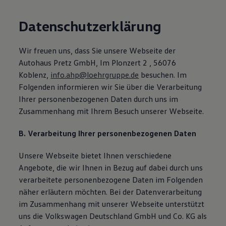
Magazin
Lifestyle
Datenschutzerklärung
Transport
Familie
Elektromobilität
Wir freuen uns, dass Sie unsere Webseite der
Volkswagen R
Autohaus Pretz GmbH, Im Plonzert 2 , 56076
Pannen- und Unfallhilfe
Volkswagen Kundenbetreuung
Koblenz,
info.ahp@loehrgruppe.de
besuchen. Im
Folgenden informieren wir Sie über die Verarbeitung
Ihrer personenbezogenen Daten durch uns im
Zusammenhang mit Ihrem Besuch unserer Webseite.
B. Verarbeitung Ihrer personenbezogenen Daten
Unsere Webseite bietet Ihnen verschiedene
Angebote, die wir Ihnen in Bezug auf dabei durch uns
verarbeitete personenbezogene Daten im Folgenden
näher erläutern möchten. Bei der Datenverarbeitung
im Zusammenhang mit unserer Webseite unterstützt
uns die Volkswagen Deutschland GmbH und Co. KG als