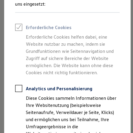
Reifenpakete
uns eingesetzt:
Leasing
Leasing-Angebote
Gebrauchtwagen Leasing
Junge Gebrauchtwagen-Leasing
Impressum
Erforderliche Cookies
Elektroauto Leasing
Kleinwagen-Leasing
Erforderliche Cookies helfen dabei, eine
Datenschutzerklärung
Leasing ohne Anzahlung
Website nutzbar zu machen, indem sie
Finanzierung
Nutzung von Terminbuchung Online
Autokredit mit Schlussrate
Grundfunktionen wie Seitennavigation und
Versicherungen und Garantien
Zugriff auf sichere Bereiche der Website
Kfz-Versicherung
ermöglichen. Die Website kann ohne diese
Restschuldversicherungen
Garantien
Cookies nicht richtig funktionieren.
Impressum
Wartungsverträge
Geschäftskunden
Professional Class bei Volkswagen
Analytics und Personalisierung
Autohaus Pretz GmbH
Großkunden
Im Plonzert 2
Diese Cookies sammeln Informationen über
Behörden
56076 Koblenz
Direktkunden
Ihre Websitenutzung (beispielsweise
Sonderfahrzeuge
Telefon: 0261 / 9 72 72-0
Seitenaufrufe, Verweildauer je Seite, Klicks)
Anpfiff zum Gewinn
Fax: 0261 / 9 72 72-72
und ermöglichen uns bei Teilnahme, Ihre
Elektromobilität
E-Mail:
Elektroautos
info.ahp@loehrgruppe.de
Umfrageergebnisse in die
ID. Tutorials