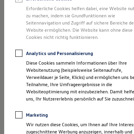
Reifenpakete
Leasing
Erforderliche Cookies helfen dabei, eine Website nu
Leasing-Angebote
zu machen, indem sie Grundfunktionen wie
Eine Klasse für sich.
Gebrauchtwagen Leasing
Seitennavigation und Zugriff auf sichere Bereiche de
Junge Gebrauchtwagen-Leasing
Elektroauto Leasing
Website ermöglichen. Die Website kann ohne diese
Der Golf.
Kleinwagen-Leasing
Cookies nicht richtig funktionieren.
Leasing ohne Anzahlung
Finanzierung
Autokredit mit Schlussrate
Analytics und Personalisierung
Versicherungen und Garantien
Kfz-Versicherung
Diese Cookies sammeln Informationen über Ihre
Restschuldversicherungen
Websitenutzung (beispielsweise Seitenaufrufe,
Garantien
Verweildauer je Seite, Klicks) und ermöglichen uns b
Wartungsverträge
Geschäftskunden
Teilnahme, Ihre Umfrageergebnisse in die
Professional Class bei Volkswagen
Websiteoptimierung mit einzubeziehen. Damit helfe
Großkunden
(
Impressum & Rechtliches
)
uns, Ihr Nutzererlebnis persönlich auf Sie zuzuschne
Behörden
Direktkunden
Sonderfahrzeuge
Marketing
Anpfiff zum Gewinn
Details des Golf
Elektromobilität
Wir nutzen diese Cookies, um Ihnen auf Ihre Intere
Elektroautos
zugeschnittene Werbung anzuzeigen, innerhalb und
ID. Tutorials