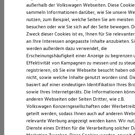
Elektrofahrzeugkonzepte
außerhalb der Volkswagen Webseiten. Diese Cookie
ID. EVERY1
sammeln Informationen darüber, wie Sie unsere We
Reichweite
nutzen, zum Beispiel, welche Seiten Sie am meisten
Reichweite der ID. Modelle
Reichweite im Winter
besuchen oder wie Sie sich auf der Seite bewegen. D
Rekuperation
Zweck dieser Cookies ist es, Ihnen für Sie relevante
Laden
an Ihre Interessen angepasste Inhalte anzubieten. S
Laden unterwegs
Laden Zuhause
werden außerdem dazu verwendet, die
Ladestationen finden
Erscheinungshäufigkeit einer Anzeige zu begrenzen 
Ladezeitensimulator
Effektivität von Kampagnen zu messen und zu steue
Batterie
Sicherheit
registrieren, ob Sie eine Webseite besucht haben od
Garantie und Lebensdauer
nicht, sowie welche Inhalte genutzt worden sind. Di
Nachhaltigkeit
basiert auf einer eindeutigen Identifikation Ihres B
Technologie
Exterieur
Kosten und Kauf
sowie Ihres Internetgeräts. Die Informationen kön
Verbrauchskosten
anderen Webseiten oder Seiten Dritter, wie z.B.
Harmonisch aufeinander abgestimmt: Mit
Kaufoptionen
Volkswagen Konzerngesellschaften oder Werbetrei
E-Auto-Förderung
beleuchtendem
Volkswagen
Logo und schnittigen
Software und Konnektivität
geteilt werden, sodass Ihnen auch auf anderen Web
Frontstoßfängern weiß der
Golf
optisch zu
Die ID. Software 6
relevante Werbung angezeigt werden kann. Wir nut
überzeugen. Auch die neuen Scheinwerfer und
ID. Software Versionen und Updates
Dienste eines Dritten für die Verarbeitung solcher D
Digitale Extras
Rückleuchten mit optionalen dynamischen
Schnittstellen zu Ihrem ID.