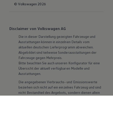
© Volkswagen 2026
Disclaimer von Volkswagen AG
Die in dieser Darstellung gezeigten Fahrzeuge und
Ausstattungen können in einzelnen Details vom
aktuellen deutschen Lieferprogramm abweichen.
Abgebildet sind teilweise Sonderausstattungen der
Fahrzeuge gegen Mehrpreis.
Bitte beachten Sie auch unseren Konfigurator für eine
Übersicht der aktuell verfügbaren Modelle und
Ausstattungen.
Die angegebenen Verbrauchs- und Emissionswerte
beziehen sich nicht auf ein einzelnes Fahrzeug und sind
nicht Bestandteil des Angebots, sondern dienen allein
Vergleichszwecken zwischen den verschiedenen
Fahrzeugtypen. Zusatzausstattungen und
Zubehör
(Anbauteile, Reifenformat usw.) können relevante