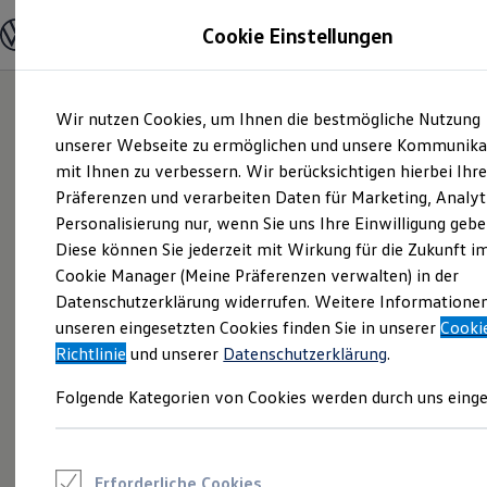
Modelle und Konfigurator
Cookie Einstellungen
Konfigurator
Modelle vergleichen
Konfiguration laden
Zum
Zum
Autosuche
Wir nutzen Cookies, um Ihnen die bestmögliche Nutzung
Hauptinhalt
Footer
Elektroautos
springen
springen
unserer Webseite zu ermöglichen und unsere Kommunika
ENERGY Sondermodelle
Nutzfahrzeuge
mit Ihnen zu verbessern. Wir berücksichtigen hierbei Ihr
SUV und CUV
Präferenzen und verarbeiten Daten für Marketing, Analyt
Familienautos
Personalisierung nur, wenn Sie uns Ihre Einwilligung gebe
Kombis
Kompaktwagen
Diese können Sie jederzeit mit Wirkung für die Zukunft i
Sportwagen
Cookie Manager (Meine Präferenzen verwalten) in der
Schnell verfügbare Fahrzeuge
Angebote und Produkte
Datenschutzerklärung widerrufen. Weitere Informatione
Aktuelle Angebote
unseren eingesetzten Cookies finden Sie in unserer
Cooki
E-Auto-Förderung
Richtlinie
und unserer
Datenschutzerklärung
.
Volkswagen Marktplatz
Die ENERGY Sondermodelle
Folgende Kategorien von Cookies werden durch uns einge
Junge Gebrauchtwagen und Gebrauchtwagen
Volkswagen Zertifizierte Gebrauchtwagen
Elektromobilität bei Gebrauchtwagen
Zubehör- und Serviceangebote
Saisonangebote
Erforderliche Cookies