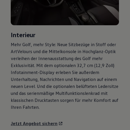
Motorenöl und Flüssigkeiten
Räder und Reifen
Pannen- und Unfallhilfe
Economy Service
Volkswagen Teile
Zubehör
Interieur
Modellspezifisches Zubehör
Schutz und Pflege
Mehr
Golf
, mehr Style: Neue Sitzbezüge in Stoff oder
Transport
ArtVelours und die Mittelkonsole in Hochglanz-Optik
Entertainment und Elektronik
Individualisieren
verleihen der Innenausstattung des
Golf
mehr
Wallbox und Ladekabel
Exklusivität. Mit dem optionalen 32,7 cm (12,9 Zoll)
Digitale Extras
Infotainment-Display erleben Sie außerdem
Dienste für Ihr Modell finden
Volkswagen Apps, Login und Shop
Unterhaltung, Nachrichten und Navigation auf einem
Handy und Fahrzeug verbinden
neuen Level. Und die optionalen belüfteten Ledersitze
Updates für Software, Karten und Radio
und das serienmäßige Multifunktionslenkrad mit
Über Ihr Auto
Vorgängermodelle
klassischen Drucktasten sorgen für mehr Komfort auf
Kundeninformationen
Ihren Fahrten.
Volkswagen Kundenbetreuung
Warn- und Kontrollleuchten
Assistenzsysteme
Jetzt Angebot sichern
Digitale Betriebsanleitung
Live Beratung