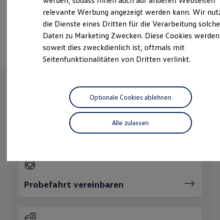
werden, sodass Ihnen auch auf anderen Webseiten
Hybridautos
relevante Werbung angezeigt werden kann. Wir nut
Marke und Erlebnis
die Dienste eines Dritten für die Verarbeitung solche
Volkswagen R und R Experience
Ansprechpartner
R-Modelle
Daten zu Marketing Zwecken. Diese Cookies werden
R Experience
soweit dies zweckdienlich ist, oftmals mit
Driving Experience
Seitenfunktionalitäten von Dritten verlinkt.
Volkswagen entdecken
Werkbesichtigung
Factory visit
Lifestyle Shop
T-Roc Kollektion
Optionale Cookies ablehnen
Wie können wir
Golf Kollektion
ID. Kollektion
Volkswagen Kollektion
Alle zulassen
Ihnen weiterhelfen?
R-Kollektion
GTI Kollektion
Fußball Drop
we drive football
#wedriveproud
Besitzer und Service
myVolkswagen
Probefahrt vereinbaren
Software Updates
Service und Ersatzteile
Inspektion und HU/AU
Reparaturen und Checks