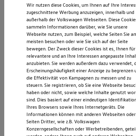
Elektrofahrzeugkonzepte
Wir nutzen diese Cookies, um Ihnen auf Ihre Intere
ID. EVERY1
zugeschnittene Werbung anzuzeigen, innerhalb und
Reichweite
außerhalb der Volkswagen Webseiten. Diese Cookie
Reichweite der ID. Modelle
Reichweite im Winter
sammeln Informationen darüber, wie Sie unsere
Verantwortlich für die Inhalte auf dieser Seite ist die Autohaus
Rekuperation
Ratzel GmbH
(
Impressum & Rechtliches
)
Webseite nutzen, zum Beispiel, welche Seiten Sie a
Laden
meisten besuchen oder wie Sie sich auf der Seite
Laden unterwegs
Laden Zuhause
bewegen. Der Zweck dieser Cookies ist es, Ihnen für
Ladestationen finden
Unsere 
relevantere und an Ihre Interessen angepasste Inhal
Ladezeitensimulator
anzubieten. Sie werden außerdem dazu verwendet, d
Batterie
Sicherheit
Erscheinungshäufigkeit einer Anzeige zu begrenzen 
Garantie und Lebensdauer
Gereut 2, 73119 Zell u.A.
die Effektivität von Kampagnen zu messen und zu
Nachhaltigkeit
steuern. Sie registrieren, ob Sie eine Webseite besuc
Technologie
Montag
-
Freitag
07:00
-
18:00
Uhr
Kosten und Kauf
haben oder nicht, sowie welche Inhalte genutzt wo
Verbrauchskosten
Samstag
09:00
-
13:00
Uhr
sind. Dies basiert auf einer eindeutigen Identifikatio
Kaufoptionen
Ihres Browsers sowie Ihres Internetgeräts. Die
Sonntag
Geschlossen
E-Auto-Förderung
Software und Konnektivität
Informationen können mit anderen Webseiten oder
Die ID. Software 6
Seiten Dritter, wie z.B. Volkswagen
info@ratzel-dasautohaus.de
ID. Software Versionen und Updates
Konzerngesellschaften oder Werbetreibenden, getei
Digitale Extras
Schnittstellen zu Ihrem ID.
+49 7164 94490