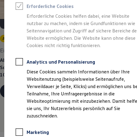
Reifenpakete
Erforderliche Cookies
Leasing
Leasing-Angebote
Erforderliche Cookies helfen dabei, eine Website
Gebrauchtwagen Leasing
nutzbar zu machen, indem sie Grundfunktionen wie
Junge Gebrauchtwagen-Leasing
Elektroauto Leasing
Seitennavigation und Zugriff auf sichere Bereiche de
Kleinwagen-Leasing
Website ermöglichen. Die Website kann ohne diese
Angebot gültig bis 30.09.2026
Privatkunden
Leasing ohne Anzahlung
Cookies nicht richtig funktionieren.
Finanzierung
Eine Spur Extra.
Der neue vollelektrische ID. Polo.
Autokredit mit Schlussrate
Versicherungen und Garantien
Ab 119,00 €
mtl. leasen für Privatkunden | 5.999,86 €
Analytics und Personalisierung
Kfz-Versicherung
Sonderzahlung | 24 Monate Laufzeit | Jährliche Fahrleistung:
Restschuldversicherungen
Diese Cookies sammeln Informationen über Ihre
Garantien
10.000 km
Websitenutzung (beispielsweise Seitenaufrufe,
Wartungsverträge
Geschäftskunden
Verweildauer je Seite, Klicks) und ermöglichen uns b
Professional Class bei Volkswagen
Details ansehen
Teilnahme, Ihre Umfrageergebnisse in die
Großkunden
Websiteoptimierung mit einzubeziehen. Damit helf
Behörden
Direktkunden
sie uns, Ihr Nutzererlebnis persönlich auf Sie
Sonderfahrzeuge
zuzuschneiden.
Anpfiff zum Gewinn
Elektromobilität
Elektroautos
Marketing
ID. Tutorials