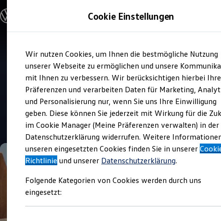
Modelle und Konfigurator
Cookie Einstellungen
Konfigurator
Modelle vergleichen
Konfiguration laden
Zum
Zum
Autosuche
Wir nutzen Cookies, um Ihnen die bestmögliche Nutzung
Hauptinhalt
Footer
Elektroautos
Verkauf und Service
springen
springen
unserer Webseite zu ermöglichen und unsere Kommunika
ENERGY Sondermodelle
Autohaus Ratzel
Nutzfahrzeuge
mit Ihnen zu verbessern. Wir berücksichtigen hierbei Ihr
SUV und CUV
Präferenzen und verarbeiten Daten für Marketing, Analyt
Familienautos
Top Kundenzufriedenheit Verkauf 2026
und Personalisierung nur, wenn Sie uns Ihre Einwilligung
Kombis
Kompaktwagen
geben. Diese können Sie jederzeit mit Wirkung für die Zu
Sportwagen
4.7
|
399 Bewertungen
im Cookie Manager (Meine Präferenzen verwalten) in der
Schnell verfügbare Fahrzeuge
Angebote und Produkte
Datenschutzerklärung widerrufen. Weitere Informatione
Aktuelle Angebote
unseren eingesetzten Cookies finden Sie in unserer
Cooki
E-Auto-Förderung
Richtlinie
und unserer
Datenschutzerklärung
.
Volkswagen Marktplatz
Die ENERGY Sondermodelle
Folgende Kategorien von Cookies werden durch uns
Junge Gebrauchtwagen und Gebrauchtwagen
Volkswagen Zertifizierte Gebrauchtwagen
eingesetzt:
Elektromobilität bei Gebrauchtwagen
Zubehör- und Serviceangebote
Saisonangebote