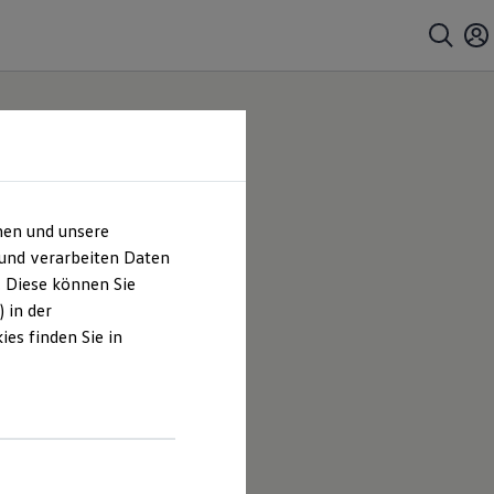
hen und unsere
 und verarbeiten Daten
. Diese können Sie
 in der
es finden Sie in