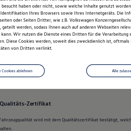
 besucht haben oder nicht, sowie welche Inhalte genutzt worden s
 Identifikation Ihres Browsers sowie Ihres Internetgeräts. Die 
ständlich.
Das
Gebrauchtwage
iten oder Seiten Dritter, wie z.B. Volkswagen Konzerngesellsch
rechen.
 geteilt werden, sodass Ihnen auch auf anderen Webseiten rel
kann. Wir nutzen die Dienste eines Dritten für die Verarbeitung 
. Diese Cookies werden, soweit dies zweckdienlich ist, oftmals
 360°
Gebrauchtwagen
-Check
täten von Dritten verlinkt.
lkswagen
Zertifizierter
Gebrauchtwagen
an unsere Kunden überge
e Cookies ablehnen
Alle zulass
des Fahrzeugs mit dem gründlichen 360°
Gebrauchtwagen
-Check.
nik, Optik, Wartung und Garantie umfassend beleuchtet.
Qualitäts-Zertifikat
Fahrzeugqualität wird mit dem Qualitätszertifikat bestätigt, welc
alten.