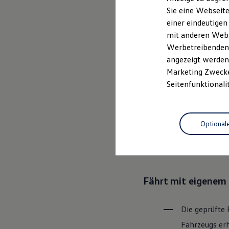
Elektrofahrzeugkonzepte
Sie eine Webseite
ID. EVERY1
einer eindeutigen
Reichweite
Ganz selbstver
Reichweite der ID. Modelle
mit anderen Webse
Reichweite im Winter
Leistungsversp
Werbetreibenden,
Rekuperation
angezeigt werden 
Laden
Laden unterwegs
Marketing Zwecken
Laden Zuhause
Rundum sicher: der
Seitenfunktionali
Ladestationen finden
Ladezeitensimulator
Batterie
Bevor ein
Vo
Sicherheit
Optional
den Zustand 
Garantie und Lebensdauer
Nachhaltigkeit
Bereiche Tech
Technologie
Kosten und Kauf
Verbrauchskosten
Kaufoptionen
Fährt mit eigenem 
E-Auto-Förderung
Software und Konnektivität
Die ID. Software 6
ID. Software Versionen und Updates
Die geprüfte 
Digitale Extras
Fahrzeugs erh
Schnittstellen zu Ihrem ID.