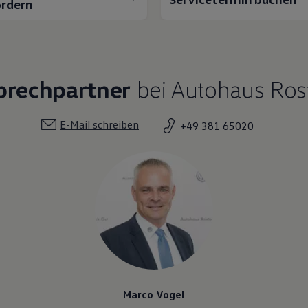
rdern
prechpartner
bei Autohaus Ros
E-Mail schreiben
+49 381 65020
Marco Vogel