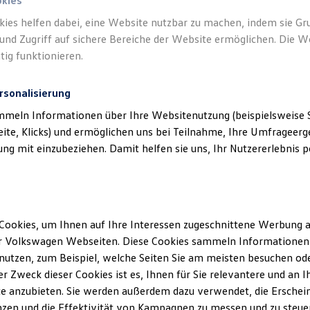
n.
okies
kies helfen dabei, eine Website nutzbar zu machen, indem sie G
und Zugriff auf sichere Bereiche der Website ermöglichen. Die W
tig funktionieren.
rsonalisierung
mmeln Informationen über Ihre Websitenutzung (beispielsweise S
eite, Klicks) und ermöglichen uns bei Teilnahme, Ihre Umfrageerge
g mit einzubeziehen. Damit helfen sie uns, Ihr Nutzererlebnis pe
Cookies, um Ihnen auf Ihre Interessen zugeschnittene Werbung a
r Volkswagen Webseiten. Diese Cookies sammeln Informationen 
utzen, zum Beispiel, welche Seiten Sie am meisten besuchen oder
r Zweck dieser Cookies ist es, Ihnen für Sie relevantere und an I
e anzubieten. Sie werden außerdem dazu verwendet, die Erschein
zen und die Effektivität von Kampagnen zu messen und zu steuern