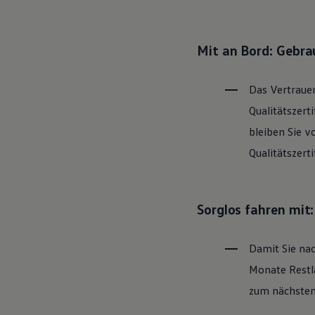
Hybridautos
Marke und Erlebnis
Volkswagen R und R Experience
R-Modelle
Mit an Bord: Gebr
R Experience
Driving Experience
Volkswagen entdecken
Das Vertrauen
Werkbesichtigung
Factory visit
Qualitätszert
Lifestyle Shop
bleiben Sie v
T-Roc Kollektion
Golf Kollektion
Qualitätszert
ID. Kollektion
Volkswagen Kollektion
R-Kollektion
GTI Kollektion
Sorglos fahren mit
Fußball Drop
we drive football
#wedriveproud
Damit Sie nac
Besitzer und Service
myVolkswagen
Monate Restla
Software Updates
Service und Ersatzteile
zum nächsten 
Inspektion und HU/AU
Reparaturen und Checks