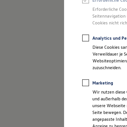
Gebrauchtwage
Erforderliche Co
Reifenpakete
Leasing
Erforderliche Coo
Leasing-Angebote
Seitennavigation 
Gebrauchtwagen Leasing
Cookies nicht rich
Junge Gebrauchtwagen-Leasing
Elektroauto Leasing
Kleinwagen-Leasing
Analytics und Pe
Leasing ohne Anzahlung
Finanzierung
Diese Cookies sa
Autokredit mit Schlussrate
Versicherungen und Garantien
Verweildauer je S
Kfz-Versicherung
Websiteoptimierun
Restschuldversicherungen
zuzuschneiden.
Garantien
(
Impressum & Rechtliches
)
Wartungsverträge
Geschäftskunden
Marketing
Professional Class bei Volkswagen
Großkunden
Wir nutzen diese 
Behörden
und außerhalb de
Direktkunden
Sonderfahrzeuge
unsere Webseite n
Anpfiff zum Gewinn
Seite bewegen. De
Elektromobilität
angepasste Inhalt
Elektroautos
ID. Tutorials
Anzeige zu begren