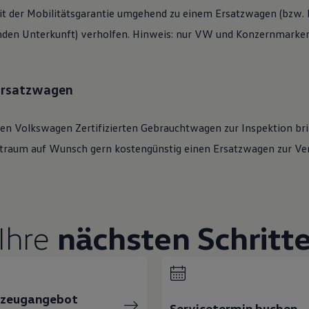
t der Mobilitätsgarantie umgehend zu einem Ersatzwagen (bzw. b
den Unterkunft) verholfen. Hinweis: nur VW und Konzernmarken 
 Ersatzwagen
ren
Volkswagen
Zertifizierten
Gebrauchtwagen
zur Inspektion bri
eitraum auf Wunsch gern kostengünstig einen Ersatzwagen zur Ve
Ihre
nächsten Schritt
rzeugangebot
Servicetermin buchen