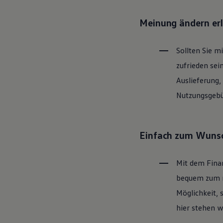
Motorenöl und Flüssigkeiten
Räder und Reifen
Meinung ändern er
Pannen- und Unfallhilfe
Economy Service
Volkswagen Teile
Sollten Sie m
Zubehör
Modellspezifisches Zubehör
zufrieden sei
Schutz und Pflege
Transport
Auslieferung,
Entertainment und Elektronik
Nutzungsgebüh
Individualisieren
Wallbox und Ladekabel
Digitale Extras
Dienste für Ihr Modell finden
Volkswagen Apps, Login und Shop
Einfach zum Wunsc
Handy und Fahrzeug verbinden
Updates für Software, Karten und Radio
Über Ihr Auto
Mit dem Fina
Vorgängermodelle
Kundeninformationen
bequem zum ne
Volkswagen Kundenbetreuung
Möglichkeit, 
Warn- und Kontrollleuchten
Assistenzsysteme
hier stehen w
Digitale Betriebsanleitung
Live Beratung