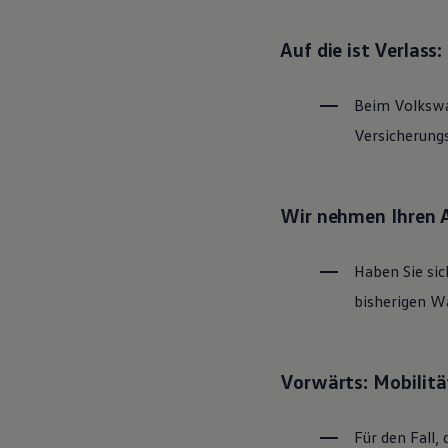
Magazin
Lifestyle
Auf die ist Verlass
Transport
Familie
Elektromobilität
Beim
Volksw
Volkswagen R
Pannen- und Unfallhilfe
Versicherung
Volkswagen Kundenbetreuung
Wir nehmen Ihren 
Haben Sie sic
bisherigen Wa
Vorwärts: Mobilitä
Für den Fall, 