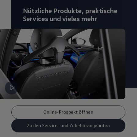
Magazin
Nützliche Produkte, praktische
Lifestyle
Transport
Services und vieles mehr
Familie
Elektromobilität
Volkswagen R
Pannen- und Unfallhilfe
Volkswagen Kundenbetreuung
Online-Prospekt öffnen
Zu den Service- und Zubehörangeboten