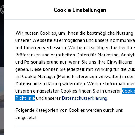
Modelle und Konfigurator
Cookie Einstellungen
Konfigurator
Modelle vergleichen
Konfiguration laden
Zum
Zum
Autosuche
Service
Wir nutzen Cookies, um Ihnen die bestmögliche Nutzung
Hauptinhalt
Footer
Elektroautos
Autohaus Rudolf Breher
springen
springen
unserer Webseite zu ermöglichen und unsere Kommunika
ENERGY Sondermodelle
Nutzfahrzeuge
mit Ihnen zu verbessern. Wir berücksichtigen hierbei Ihr
SUV und CUV
4.9
|
15 Bewertungen
Präferenzen und verarbeiten Daten für Marketing, Analyt
Familienautos
und Personalisierung nur, wenn Sie uns Ihre Einwilligung
Kombis
Kompaktwagen
geben. Diese können Sie jederzeit mit Wirkung für die Zu
Sportwagen
im Cookie Manager (Meine Präferenzen verwalten) in der
Schnell verfügbare Fahrzeuge
Angebote und Produkte
Datenschutzerklärung widerrufen. Weitere Informatione
Aktuelle Angebote
unseren eingesetzten Cookies finden Sie in unserer
Cooki
E-Auto-Förderung
Richtlinie
und unserer
Datenschutzerklärung
.
Volkswagen Marktplatz
Die ENERGY Sondermodelle
Folgende Kategorien von Cookies werden durch uns
Junge Gebrauchtwagen und Gebrauchtwagen
Volkswagen Zertifizierte Gebrauchtwagen
eingesetzt:
Elektromobilität bei Gebrauchtwagen
Zubehör- und Serviceangebote
Saisonangebote