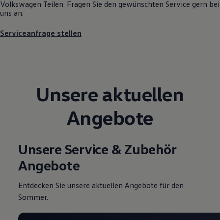
Volkswagen
Teilen. Fragen Sie den gewünschten
Service
gern bei
Motorenöl und Flüssigkeiten
uns an.
Räder und Reifen
Pannen- und Unfallhilfe
Serviceanfrage stellen
Economy Service
Volkswagen Teile
Zubehör
Modellspezifisches Zubehör
Schutz und Pflege
Transport
Unsere aktuellen
Entertainment und Elektronik
Individualisieren
Wallbox und Ladekabel
Angebote
Digitale Extras
Dienste für Ihr Modell finden
Volkswagen Apps, Login und Shop
Handy und Fahrzeug verbinden
Unsere Service & Zubehör
Updates für Software, Karten und Radio
Über Ihr Auto
Angebote
Vorgängermodelle
Kundeninformationen
Volkswagen Kundenbetreuung
Entdecken Sie unsere aktuellen Angebote für den
Warn- und Kontrollleuchten
Sommer.
Assistenzsysteme
Digitale Betriebsanleitung
Live Beratung