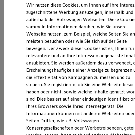
Samstag
09:00
-
12:00
Uhr
Elektrofahrzeugkonzepte
Wir nutzen diese Cookies, um Ihnen auf Ihre Intere
ID. EVERY1
Sonntag
Geschlossen
zugeschnittene Werbung anzuzeigen, innerhalb und
Reichweite
außerhalb der Volkswagen Webseiten. Diese Cookie
Reichweite der ID. Modelle
rudolf.breher@autohaus-breher.de
Reichweite im Winter
sammeln Informationen darüber, wie Sie unsere
Rekuperation
Webseite nutzen, zum Beispiel, welche Seiten Sie a
Laden
+49 7565 5427
meisten besuchen oder wie Sie sich auf der Seite
Laden unterwegs
Laden Zuhause
bewegen. Der Zweck dieser Cookies ist es, Ihnen für
Ladestationen finden
relevantere und an Ihre Interessen angepasste Inhal
Ansprechpartner
Ladezeitensimulator
anzubieten. Sie werden außerdem dazu verwendet, d
Batterie
Sicherheit
Erscheinungshäufigkeit einer Anzeige zu begrenzen 
Garantie und Lebensdauer
die Effektivität von Kampagnen zu messen und zu
Nachhaltigkeit
steuern. Sie registrieren, ob Sie eine Webseite besuc
Technologie
Kosten und Kauf
haben oder nicht, sowie welche Inhalte genutzt wo
Verbrauchskosten
sind. Dies basiert auf einer eindeutigen Identifikatio
Unsere Leistungen
im
Kaufoptionen
Ihres Browsers sowie Ihres Internetgeräts. Die
E-Auto-Förderung
Überblick
Software und Konnektivität
Informationen können mit anderen Webseiten oder
Die ID. Software 6
Seiten Dritter, wie z.B. Volkswagen
ID. Software Versionen und Updates
Gebrauchtwagen
Konzerngesellschaften oder Werbetreibenden, getei
Digitale Extras
Schnittstellen zu Ihrem ID.