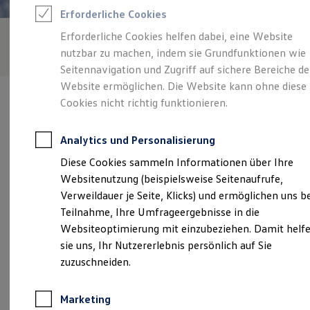
Reifenpakete
Erforderliche Cookies
Leasing
Leasing-Angebote
Erforderliche Cookies helfen dabei, eine Website
Gebrauchtwagen Leasing
nutzbar zu machen, indem sie Grundfunktionen wie
Junge Gebrauchtwagen-Leasing
Elektroauto Leasing
Seitennavigation und Zugriff auf sichere Bereiche de
Kleinwagen-Leasing
Website ermöglichen. Die Website kann ohne diese
Leasing ohne Anzahlung
Cookies nicht richtig funktionieren.
Finanzierung
Autokredit mit Schlussrate
Versicherungen und Garantien
Analytics und Personalisierung
Kfz-Versicherung
Verantwortlich für die Inhalte auf dieser Seite ist die Autohaus
Restschuldversicherungen
Diese Cookies sammeln Informationen über Ihre
Rudolf Breher
(
Impressum & Rechtliches
)
Garantien
Websitenutzung (beispielsweise Seitenaufrufe,
Wartungsverträge
Geschäftskunden
Verweildauer je Seite, Klicks) und ermöglichen uns b
Professional Class bei Volkswagen
Unsere 
Teilnahme, Ihre Umfrageergebnisse in die
Großkunden
Websiteoptimierung mit einzubeziehen. Damit helf
Behörden
Direktkunden
sie uns, Ihr Nutzererlebnis persönlich auf Sie
Sonderfahrzeuge
Hermann Krum Straße 3, 88319 Aitrach
zuzuschneiden.
Anpfiff zum Gewinn
Elektromobilität
Montag
-
Freitag
07:45
-
17:00
Uhr
Elektroautos
Marketing
ID. Tutorials