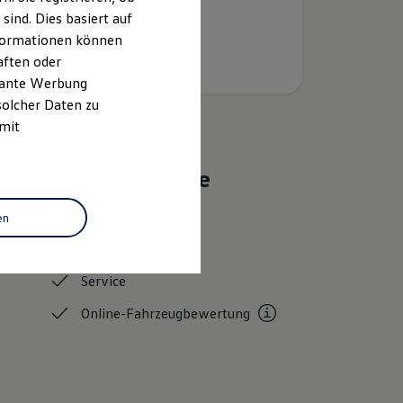
ind. Dies basiert auf
Informationen können
aften oder
evante Werbung
solcher Daten zu
 mit
Das sind unsere
Leistungen
en
Gebrauchtwagen
Service
Online-Fahrzeugbewertung