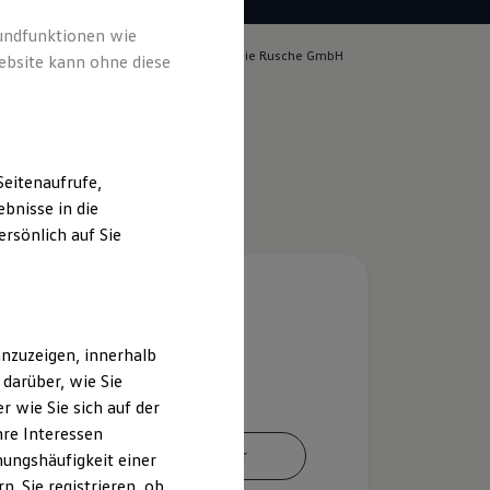
rundfunktionen wie
lich für die Inhalte auf dieser Seite ist die Rusche GmbH
ebsite kann ohne diese
m & Rechtliches
)
eitenaufrufe,
bnisse in die
rsönlich auf Sie
nzuzeigen, innerhalb
darüber, wie Sie
 wie Sie sich auf der
hre Interessen
Ansprechpartner
ungshäufigkeit einer
. Sie registrieren, ob