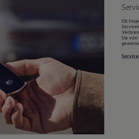
Servi
Ob Insp
Servicel
Verbrenn
Sie von 
gewüns
Service