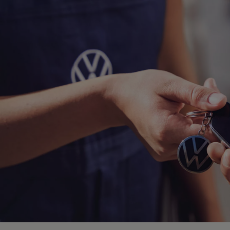
Hybridautos
Marke und Erlebnis
Volkswagen R und R Experience
R-Modelle
R Experience
Driving Experience
Volkswagen entdecken
Werkbesichtigung
Factory visit
Lifestyle Shop
T-Roc Kollektion
Golf Kollektion
ID. Kollektion
Volkswagen Kollektion
R-Kollektion
GTI Kollektion
Fußball Drop
we drive football
#wedriveproud
Besitzer und Service
myVolkswagen
Software Updates
Service und Ersatzteile
Inspektion und HU/AU
Reparaturen und Checks