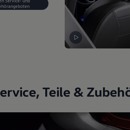
en Service- und
ehörangeboten
ervice
,
Teile
&
Zubeh