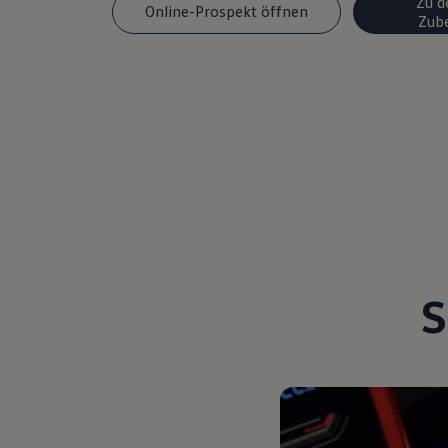
Zu d
Online-Prospekt öffnen
Magazin
Zub
Lifestyle
Transport
Familie
Elektromobilität
Volkswagen R
Pannen- und Unfallhilfe
Volkswagen Kundenbetreuung
S