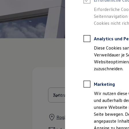
Erforderliche Co
Reifenpakete
Leasing
Erforderliche Coo
Leasing-Angebote
Seitennavigation 
Gebrauchtwagen Leasing
Cookies nicht rich
Junge Gebrauchtwagen-Leasing
Elektroauto Leasing
Kleinwagen-Leasing
Analytics und Pe
Leasing ohne Anzahlung
Finanzierung
Diese Cookies sa
Autokredit mit Schlussrate
Versicherungen und Garantien
Verweildauer je S
Kfz-Versicherung
Websiteoptimierun
Restschuldversicherungen
zuzuschneiden.
Garantien
Wartungsverträge
Geschäftskunden
Marketing
Professional Class bei Volkswagen
Großkunden
Wir nutzen diese 
Behörden
und außerhalb de
Direktkunden
Sonderfahrzeuge
unsere Webseite n
Anpfiff zum Gewinn
Seite bewegen. De
Elektromobilität
Rogätzer Straße 23, 39326 Wolmirs
angepasste Inhalt
Elektroautos
ID. Tutorials
Anzeige zu begren