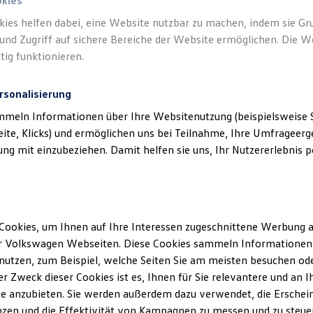
okies
kies helfen dabei, eine Website nutzbar zu machen, indem sie G
Verantwort
und Zugriff auf sichere Bereiche der Website ermöglichen. Die W
(
Impressu
tig funktionieren.
rsonalisierung
mmeln Informationen über Ihre Websitenutzung (beispielsweise S
eite, Klicks) und ermöglichen uns bei Teilnahme, Ihre Umfrageerge
g mit einzubeziehen. Damit helfen sie uns, Ihr Nutzererlebnis pe
Cookies, um Ihnen auf Ihre Interessen zugeschnittene Werbung a
Unsere Abteilungen
r Volkswagen Webseiten. Diese Cookies sammeln Informationen 
utzen, zum Beispiel, welche Seiten Sie am meisten besuchen oder
Montag
-
Freitag
07:00
-
18:00
Uhr
r Zweck dieser Cookies ist es, Ihnen für Sie relevantere und an I
Samstag
09:00
-
13:00
Uhr
tedt
e anzubieten. Sie werden außerdem dazu verwendet, die Erschein
Sonntag
Geschlossen
zen und die Effektivität von Kampagnen zu messen und zu steuern