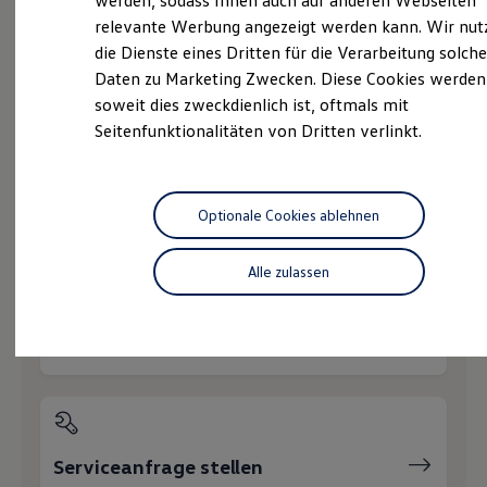
werden, sodass Ihnen auch auf anderen Webseiten
Service
Hybridautos
relevante Werbung angezeigt werden kann. Wir nut
Marke und Erlebnis
Volkswagen Economy
die Dienste eines Dritten für die Verarbeitung solche
Volkswagen R und R Experience
R-Modelle
Service
Daten zu Marketing Zwecken. Diese Cookies werden
R Experience
soweit dies zweckdienlich ist, oftmals mit
Driving Experience
Seitenfunktionalitäten von Dritten verlinkt.
Volkswagen entdecken
Werkbesichtigung
Wie können wir
Factory visit
Lifestyle Shop
T-Roc Kollektion
Ihnen weiterhelfen?
Optionale Cookies ablehnen
Golf Kollektion
ID. Kollektion
Volkswagen Kollektion
Alle zulassen
R-Kollektion
GTI Kollektion
Fußball Drop
Servicetermin buchen
we drive football
#wedriveproud
Besitzer und Service
myVolkswagen
Software Updates
Service und Ersatzteile
Inspektion und HU/AU
Serviceanfrage stellen
Reparaturen und Checks