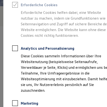
Reifenpakete
Erforderliche Cookies
Leasing
Leasing-Angebote
Erforderliche Cookies helfen dabei, eine Website
Gebrauchtwagen Leasing
nutzbar zu machen, indem sie Grundfunktionen wie
Junge Gebrauchtwagen-Leasing
Elektroauto Leasing
Seitennavigation und Zugriff auf sichere Bereiche de
Kleinwagen-Leasing
Website ermöglichen. Die Website kann ohne diese
Leasing ohne Anzahlung
Cookies nicht richtig funktionieren.
Finanzierung
Autokredit mit Schlussrate
Versicherungen und Garantien
Analytics und Personalisierung
Kfz-Versicherung
Verantwortlich für die Inhalte auf dieser Seite ist die Scherer
Restschuldversicherungen
Diese Cookies sammeln Informationen über Ihre
GmbH & Co. KG
(
Impressum & Rechtliches
)
Garantien
Websitenutzung (beispielsweise Seitenaufrufe,
Wartungsverträge
Geschäftskunden
Verweildauer je Seite, Klicks) und ermöglichen uns b
Professional Class bei Volkswagen
Unsere 
Teilnahme, Ihre Umfrageergebnisse in die
Großkunden
Websiteoptimierung mit einzubeziehen. Damit helf
Behörden
Direktkunden
sie uns, Ihr Nutzererlebnis persönlich auf Sie
Sonderfahrzeuge
Industriestraße 1, 56288 Kastellaun
zuzuschneiden.
Anpfiff zum Gewinn
Elektromobilität
Montag
-
Freitag
07:30
-
18:00
Uhr
Elektroautos
Marketing
ID. Tutorials