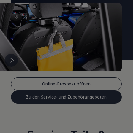
Magazin
Lifestyle
Transport
Familie
Elektromobilität
Volkswagen R
Pannen- und Unfallhilfe
Volkswagen Kundenbetreuung
Online-Prospekt öffnen
Zu den Service- und Zubehörangeboten