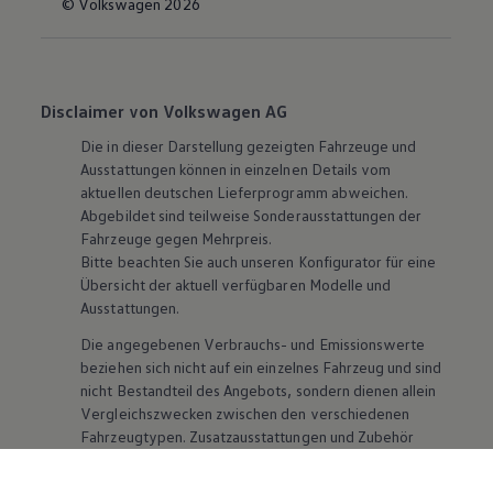
© Volkswagen 2026
Disclaimer von Volkswagen AG
Die in dieser Darstellung gezeigten Fahrzeuge und
Ausstattungen können in einzelnen Details vom
aktuellen deutschen Lieferprogramm abweichen.
Abgebildet sind teilweise Sonderausstattungen der
Fahrzeuge gegen Mehrpreis.
Bitte beachten Sie auch unseren Konfigurator für eine
Übersicht der aktuell verfügbaren Modelle und
Ausstattungen.
Die angegebenen Verbrauchs- und Emissionswerte
beziehen sich nicht auf ein einzelnes Fahrzeug und sind
nicht Bestandteil des Angebots, sondern dienen allein
Vergleichszwecken zwischen den verschiedenen
Fahrzeugtypen. Zusatzausstattungen und
Zubehör
(Anbauteile, Reifenformat usw.) können relevante
Fahrzeugparameter, wie
z. B.
Gewicht, Rollwiderstand