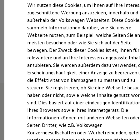
Samstag
08:00
-
12:30
Uhr
Elektrofahrzeugkonzepte
Wir nutzen diese Cookies, um Ihnen auf Ihre Intere
ID. EVERY1
Sonntag
Geschlossen
zugeschnittene Werbung anzuzeigen, innerhalb und
Reichweite
außerhalb der Volkswagen Webseiten. Diese Cookie
Reichweite der ID. Modelle
ServiceInfo.Kast@scherer-gruppe.de
Reichweite im Winter
sammeln Informationen darüber, wie Sie unsere
Rekuperation
Webseite nutzen, zum Beispiel, welche Seiten Sie a
Laden
+49 6762 93330
meisten besuchen oder wie Sie sich auf der Seite
Laden unterwegs
Laden Zuhause
bewegen. Der Zweck dieser Cookies ist es, Ihnen für
Ladestationen finden
relevantere und an Ihre Interessen angepasste Inhal
Ansprechpartner
Ladezeitensimulator
anzubieten. Sie werden außerdem dazu verwendet, d
Batterie
Sicherheit
Erscheinungshäufigkeit einer Anzeige zu begrenzen 
Garantie und Lebensdauer
die Effektivität von Kampagnen zu messen und zu
Nachhaltigkeit
steuern. Sie registrieren, ob Sie eine Webseite besuc
Technologie
Kosten und Kauf
haben oder nicht, sowie welche Inhalte genutzt wo
Verbrauchskosten
sind. Dies basiert auf einer eindeutigen Identifikatio
Unsere Leistungen
im
Kaufoptionen
Ihres Browsers sowie Ihres Internetgeräts. Die
E-Auto-Förderung
Überblick
Software und Konnektivität
Informationen können mit anderen Webseiten oder
Die ID. Software 6
Seiten Dritter, wie z.B. Volkswagen
ID. Software Versionen und Updates
Gebrauchtwagen
Konzerngesellschaften oder Werbetreibenden, getei
Digitale Extras
Schnittstellen zu Ihrem ID.