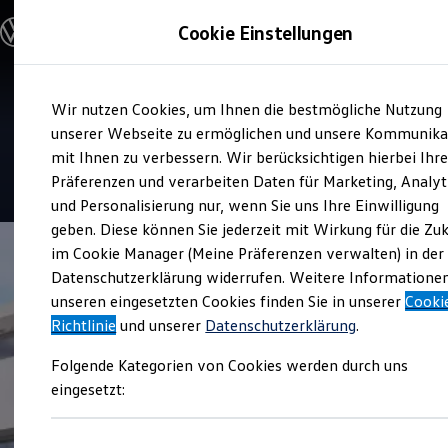
Modelle und Konfigurator
Cookie Einstellungen
Konfigurator
Modelle vergleichen
Konfiguration laden
Zum
Zum
Autosuche
Service
Wir nutzen Cookies, um Ihnen die bestmögliche Nutzung
Hauptinhalt
Footer
Elektroautos
Autohaus Scherer Kastellaun
springen
springen
unserer Webseite zu ermöglichen und unsere Kommunika
ENERGY Sondermodelle
Nutzfahrzeuge
mit Ihnen zu verbessern. Wir berücksichtigen hierbei Ihr
SUV und CUV
4.5
|
64 Bewertungen
Präferenzen und verarbeiten Daten für Marketing, Analyt
Familienautos
und Personalisierung nur, wenn Sie uns Ihre Einwilligung
Kombis
Kompaktwagen
geben. Diese können Sie jederzeit mit Wirkung für die Zu
Sportwagen
im Cookie Manager (Meine Präferenzen verwalten) in der
Schnell verfügbare Fahrzeuge
Angebote und Produkte
Datenschutzerklärung widerrufen. Weitere Informatione
Aktuelle Angebote
unseren eingesetzten Cookies finden Sie in unserer
Cooki
E-Auto-Förderung
Richtlinie
und unserer
Datenschutzerklärung
.
Volkswagen Marktplatz
Die ENERGY Sondermodelle
Folgende Kategorien von Cookies werden durch uns
Junge Gebrauchtwagen und Gebrauchtwagen
Volkswagen Zertifizierte Gebrauchtwagen
eingesetzt:
Elektromobilität bei Gebrauchtwagen
Zubehör- und Serviceangebote
Saisonangebote