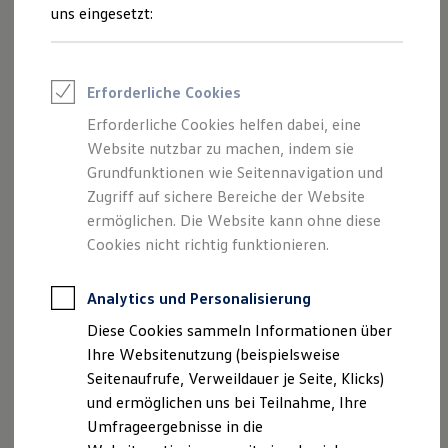
Reifenpakete
uns eingesetzt:
Leasing
Leasing-Angebote
Gebrauchtwagen Leasing
Junge Gebrauchtwagen-Leasing
Impressum
Erforderliche Cookies
Elektroauto Leasing
Kleinwagen-Leasing
Erforderliche Cookies helfen dabei, eine
Datenschutzerklärung
Leasing ohne Anzahlung
Website nutzbar zu machen, indem sie
Finanzierung
Autokredit mit Schlussrate
Grundfunktionen wie Seitennavigation und
Versicherungen und Garantien
Zugriff auf sichere Bereiche der Website
Impressum
Kfz-Versicherung
ermöglichen. Die Website kann ohne diese
Restschuldversicherungen
Garantien
Cookies nicht richtig funktionieren.
Autohaus Schneider GmbH
Wartungsverträge
Geschäftskunden
Stuttgarter Straße 136
Professional Class bei Volkswagen
Analytics und Personalisierung
72574 Bad Urach
Großkunden
Diese Cookies sammeln Informationen über
Behörden
Telefon: 07125 / 94 82-0
Direktkunden
Ihre Websitenutzung (beispielsweise
Sonderfahrzeuge
Fax: 07125 / 94 82-60
Seitenaufrufe, Verweildauer je Seite, Klicks)
Anpfiff zum Gewinn
E-Mail:
info@schneider-badurach.de
und ermöglichen uns bei Teilnahme, Ihre
Elektromobilität
Elektroautos
Umfrageergebnisse in die
ID. Tutorials
Geschäftsführerin: Katrin Bahnmüller