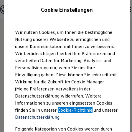
Modelle und Konfigurator
Cookie Einstellungen
Konfigurator
Modelle vergleichen
Konfiguration laden
Zum
Zum
Autosuche
Wir nutzen Cookies, um Ihnen die bestmögliche
Hauptinhalt
Footer
Elektroautos
springen
springen
Nutzung unserer Webseite zu ermöglichen und
ENERGY Sondermodelle
Nutzfahrzeuge
unsere Kommunikation mit Ihnen zu verbessern.
Autohaus Schneider
SUV und CUV
Wir berücksichtigen hierbei Ihre Präferenzen und
Familienautos
verarbeiten Daten für Marketing, Analytics und
Kombis
GmbH | Impressum
Kompaktwagen
Personalisierung nur, wenn Sie uns Ihre
Sportwagen
Einwilligung geben. Diese können Sie jederzeit mit
& Rechtliches
Schnell verfügbare Fahrzeuge
Angebote und Produkte
Wirkung für die Zukunft im Cookie Manager
Aktuelle Angebote
(Meine Präferenzen verwalten) in der
E-Auto-Förderung
Hier finden Sie Informationen über uns
Datenschutzerklärung widerrufen. Weitere
Volkswagen Marktplatz
Informationen zu unseren eingesetzten Cookies
Die ENERGY Sondermodelle
(Autohaus Schneider GmbH) als
Junge Gebrauchtwagen und Gebrauchtwagen
finden Sie in unserer
Cookie-Richtlinie
und unserer
verantwortlichen Anbieter von Inhalten
Volkswagen Zertifizierte Gebrauchtwagen
Datenschutzerklärung
.
und Angeboten, die auf dieser Website
Elektromobilität bei Gebrauchtwagen
Zubehör- und Serviceangebote
speziell aufgeführt sind.
Folgende Kategorien von Cookies werden durch
Saisonangebote