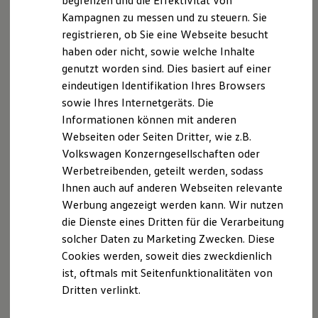
begrenzen und die Effektivität von
Hybridautos
Kampagnen zu messen und zu steuern. Sie
Marke und Erlebnis
registrieren, ob Sie eine Webseite besucht
Volkswagen R und R Experience
R-Modelle
haben oder nicht, sowie welche Inhalte
R Experience
genutzt worden sind. Dies basiert auf einer
Driving Experience
eindeutigen Identifikation Ihres Browsers
Volkswagen entdecken
Werkbesichtigung
sowie Ihres Internetgeräts. Die
Factory visit
Informationen können mit anderen
Lifestyle Shop
Webseiten oder Seiten Dritter, wie z.B.
T-Roc Kollektion
Golf Kollektion
Volkswagen Konzerngesellschaften oder
ID. Kollektion
Werbetreibenden, geteilt werden, sodass
Volkswagen Kollektion
Ihnen auch auf anderen Webseiten relevante
R-Kollektion
GTI Kollektion
Werbung angezeigt werden kann. Wir nutzen
Fußball Drop
die Dienste eines Dritten für die Verarbeitung
we drive football
solcher Daten zu Marketing Zwecken. Diese
#wedriveproud
Besitzer und Service
Cookies werden, soweit dies zweckdienlich
myVolkswagen
ist, oftmals mit Seitenfunktionalitäten von
Software Updates
Dritten verlinkt.
Service und Ersatzteile
Inspektion und HU/AU
Reparaturen und Checks