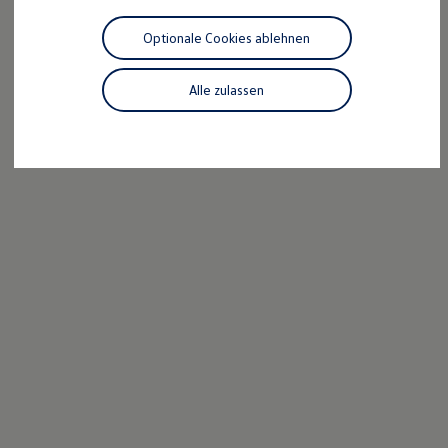
Motorenöl und Flüssigkeiten
Räder und Reifen
Optionale Cookies ablehnen
Pannen- und Unfallhilfe
Economy Service
Volkswagen Teile
Alle zulassen
Zubehör
Modellspezifisches Zubehör
Schutz und Pflege
Transport
Entertainment und Elektronik
Individualisieren
Wallbox und Ladekabel
Digitale Extras
Dienste für Ihr Modell finden
Volkswagen Apps, Login und Shop
Handy und Fahrzeug verbinden
Updates für Software, Karten und Radio
Über Ihr Auto
Vorgängermodelle
Kundeninformationen
Volkswagen Kundenbetreuung
Warn- und Kontrollleuchten
Assistenzsysteme
Digitale Betriebsanleitung
Live Beratung