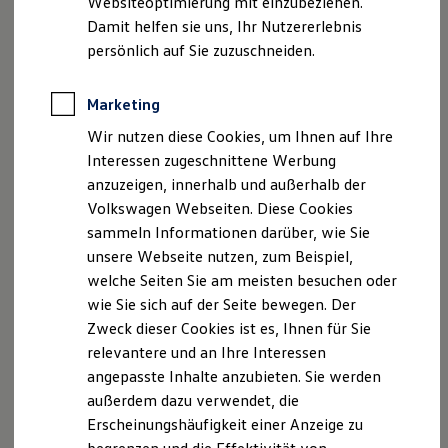
Websiteoptimierung mit einzubeziehen.
Elektrofahrzeugkonzepte
USt.-ID: DE147166562
Damit helfen sie uns, Ihr Nutzererlebnis
ID. EVERY1
Handelsregister: Amtsgericht Reutlingen
Reichweite
persönlich auf Sie zuzuschneiden.
Reichweite der ID. Modelle
Hinweis gemäß § 36
Reichweite im Winter
Verbraucherstreitbeilegungsgesetz (VSBG)
Rekuperation
Marketing
Laden
Wir sind zur Teilnahme an einem
Wir nutzen diese Cookies, um Ihnen auf Ihre
Laden unterwegs
Laden Zuhause
Streitbeilegungsverfahren bei folgender
Interessen zugeschnittene Werbung
Ladestationen finden
Verbraucherschlichtungsstelle bereit:
anzuzeigen, innerhalb und außerhalb der
Ladezeitensimulator
Volkswagen Webseiten. Diese Cookies
Batterie
Allgemeine Verbraucherschlichtungsstelle des
Sicherheit
sammeln Informationen darüber, wie Sie
Garantie und Lebensdauer
Zentrums für Schlichtung e.V.
unsere Webseite nutzen, zum Beispiel,
Nachhaltigkeit
Straßburger Straße 8
welche Seiten Sie am meisten besuchen oder
Technologie
77694 Kehl am Rhein
Kosten und Kauf
wie Sie sich auf der Seite bewegen. Der
Verbrauchskosten
Zweck dieser Cookies ist es, Ihnen für Sie
Kaufoptionen
relevantere und an Ihre Interessen
E-Auto-Förderung
Software und Konnektivität
Datenschutzerklärung
angepasste Inhalte anzubieten. Sie werden
Die ID. Software 6
außerdem dazu verwendet, die
ID. Software Versionen und Updates
Erscheinungshäufigkeit einer Anzeige zu
Digitale Extras
Schnittstellen zu Ihrem ID.