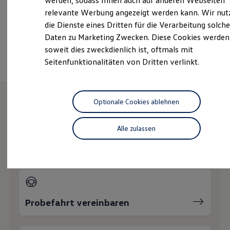
werden, sodass Ihnen auch auf anderen Webseiten
Hybridautos
+49 2173 85060
relevante Werbung angezeigt werden kann. Wir nut
Marke und Erlebnis
die Dienste eines Dritten für die Verarbeitung solche
Volkswagen R und R Experience
R-Modelle
Daten zu Marketing Zwecken. Diese Cookies werden
Ansprechpartner
R Experience
soweit dies zweckdienlich ist, oftmals mit
Driving Experience
Seitenfunktionalitäten von Dritten verlinkt.
Volkswagen entdecken
Werkbesichtigung
Factory visit
Lifestyle Shop
T-Roc Kollektion
Optionale Cookies ablehnen
Golf Kollektion
Wie können wir
ID. Kollektion
Volkswagen Kollektion
Alle zulassen
R-Kollektion
Ihnen weiterhelfen?
GTI Kollektion
Fußball Drop
we drive football
#wedriveproud
Besitzer und Service
myVolkswagen
Software Updates
Probefahrt vereinbaren
Service und Ersatzteile
Inspektion und HU/AU
Reparaturen und Checks