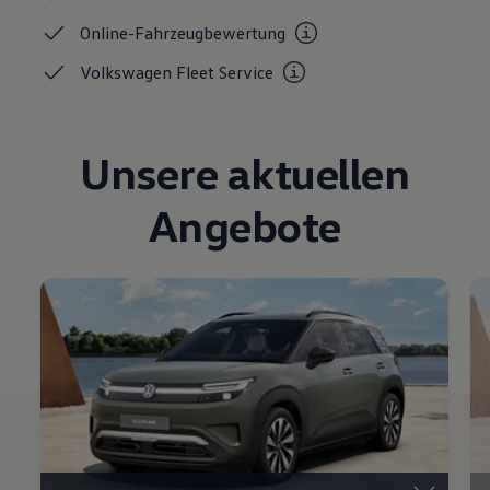
Magazin
Online-Fahrzeugbewertung
Lifestyle
Transport
Volkswagen Fleet
Service
Familie
Elektromobilität
Volkswagen R
Pannen- und Unfallhilfe
Unsere aktuellen
Volkswagen Kundenbetreuung
Angebote