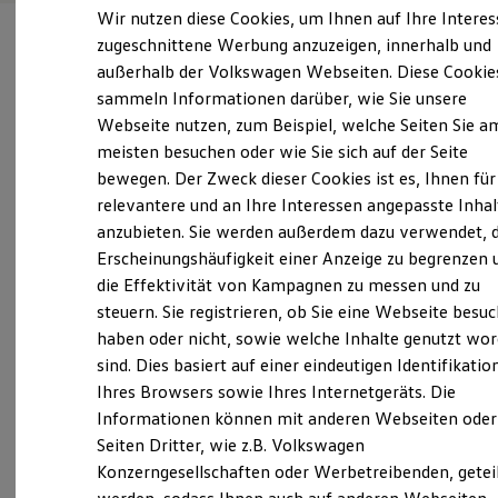
Elektrofahrzeugkonzepte
Wir nutzen diese Cookies, um Ihnen auf Ihre Intere
ID. EVERY1
zugeschnittene Werbung anzuzeigen, innerhalb und
Reichweite
außerhalb der Volkswagen Webseiten. Diese Cookie
Reichweite der ID. Modelle
Reichweite im Winter
sammeln Informationen darüber, wie Sie unsere
Rekuperation
Verantwortlich für die Inhalte auf dieser Seite ist die Autohaus
Webseite nutzen, zum Beispiel, welche Seiten Sie a
Laden
Schnitzler GmbH & Co. KG
(
Impressum & Rechtliches
)
meisten besuchen oder wie Sie sich auf der Seite
Laden unterwegs
Laden Zuhause
bewegen. Der Zweck dieser Cookies ist es, Ihnen für
Ladestationen finden
relevantere und an Ihre Interessen angepasste Inhal
Ladezeitensimulator
Unsere 
anzubieten. Sie werden außerdem dazu verwendet, d
Batterie
Sicherheit
Erscheinungshäufigkeit einer Anzeige zu begrenzen 
Garantie und Lebensdauer
die Effektivität von Kampagnen zu messen und zu
Nachhaltigkeit
Raiffeisenstraße 20, 40764 Langenfeld
steuern. Sie registrieren, ob Sie eine Webseite besuc
Technologie
Kosten und Kauf
haben oder nicht, sowie welche Inhalte genutzt wo
Montag
-
Freitag
07:00
-
18:00
Uhr
Verbrauchskosten
sind. Dies basiert auf einer eindeutigen Identifikatio
Kaufoptionen
Samstag
09:00
-
14:00
Uhr
Ihres Browsers sowie Ihres Internetgeräts. Die
E-Auto-Förderung
Software und Konnektivität
Sonntag
Geschlossen
Informationen können mit anderen Webseiten oder
Die ID. Software 6
Seiten Dritter, wie z.B. Volkswagen
ID. Software Versionen und Updates
mail@autohaus-schnitzler.de
Konzerngesellschaften oder Werbetreibenden, getei
Digitale Extras
Schnittstellen zu Ihrem ID.