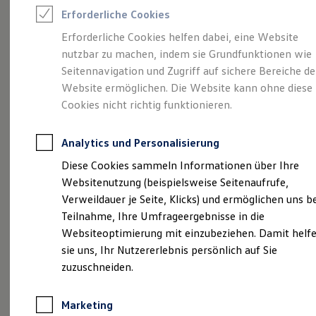
Reifenpakete
Erforderliche Cookies
Leasing
Leasing-Angebote
Erforderliche Cookies helfen dabei, eine Website
Gebrauchtwagen Leasing
nutzbar zu machen, indem sie Grundfunktionen wie
Junge Gebrauchtwagen-Leasing
Elektroauto Leasing
Seitennavigation und Zugriff auf sichere Bereiche de
Kleinwagen-Leasing
Angebot gültig bis 30.09.2026
Geschäftskunden
Website ermöglichen. Die Website kann ohne diese
Leasing ohne Anzahlung
Cookies nicht richtig funktionieren.
Finanzierung
Begeistert.
Der neue vollelektrische ID. Cross.
So
Autokredit mit Schlussrate
ID. Cross Life ab 289,00 €
mtl. leasen | 0,00 €
ID
Versicherungen und Garantien
Analytics und Personalisierung
Kfz-Versicherung
Sonderzahlung | 48 Monate Laufzeit | Jährliche
So
Restschuldversicherungen
Diese Cookies sammeln Informationen über Ihre
Fahrleistung: 10.000 km
Fa
Garantien
Websitenutzung (beispielsweise Seitenaufrufe,
Wartungsverträge
Geschäftskunden
Verweildauer je Seite, Klicks) und ermöglichen uns b
Details ansehen
Professional Class bei Volkswagen
Teilnahme, Ihre Umfrageergebnisse in die
Großkunden
Websiteoptimierung mit einzubeziehen. Damit helf
Behörden
Direktkunden
sie uns, Ihr Nutzererlebnis persönlich auf Sie
Sonderfahrzeuge
zuzuschneiden.
Anpfiff zum Gewinn
Elektromobilität
Elektroautos
Marketing
ID. Tutorials