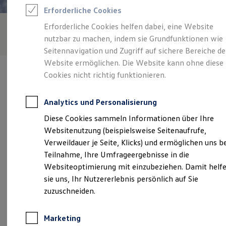
Reifenpakete
Erforderliche Cookies
Leasing
Leasing-Angebote
Erforderliche Cookies helfen dabei, eine Website
Gebrauchtwagen Leasing
nutzbar zu machen, indem sie Grundfunktionen wie
Junge Gebrauchtwagen-Leasing
Elektroauto Leasing
Seitennavigation und Zugriff auf sichere Bereiche de
Kleinwagen-Leasing
Website ermöglichen. Die Website kann ohne diese
Leasing ohne Anzahlung
Cookies nicht richtig funktionieren.
Finanzierung
Autokredit mit Schlussrate
Versicherungen und Garantien
Analytics und Personalisierung
Kfz-Versicherung
Verantwortlich für die Inhalte auf dieser Seite ist die Autohaus
Restschuldversicherungen
Diese Cookies sammeln Informationen über Ihre
Scholz GmbH
(
Impressum & Rechtliches
)
Garantien
Websitenutzung (beispielsweise Seitenaufrufe,
Wartungsverträge
Geschäftskunden
Verweildauer je Seite, Klicks) und ermöglichen uns b
Professional Class bei Volkswagen
Unsere 
Teilnahme, Ihre Umfrageergebnisse in die
Großkunden
Websiteoptimierung mit einzubeziehen. Damit helf
Behörden
Direktkunden
sie uns, Ihr Nutzererlebnis persönlich auf Sie
Sonderfahrzeuge
Willy-Brandt-Ring 10, 08606 Oelsnitz
zuzuschneiden.
Anpfiff zum Gewinn
Elektromobilität
Montag
-
Freitag
07:00
-
18:00
Uhr
Elektroautos
Marketing
ID. Tutorials