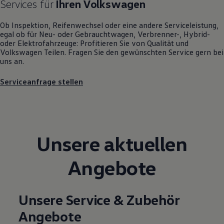
Services für
Ihren
Volkswagen
Motorenöl und Flüssigkeiten
Räder und Reifen
Ob Inspektion, Reifenwechsel oder eine andere Serviceleistung,
Pannen- und Unfallhilfe
egal ob für Neu- oder
Gebrauchtwagen
, Verbrenner-, Hybrid-
Economy Service
oder Elektrofahrzeuge: Profitieren Sie von Qualität und
Volkswagen Teile
Volkswagen
Teilen. Fragen Sie den gewünschten
Service
gern bei
Zubehör
uns an.
Modellspezifisches Zubehör
Schutz und Pflege
Transport
Serviceanfrage stellen
Entertainment und Elektronik
Individualisieren
Wallbox und Ladekabel
Digitale Extras
Dienste für Ihr Modell finden
Volkswagen Apps, Login und Shop
Unsere aktuellen
Handy und Fahrzeug verbinden
Updates für Software, Karten und Radio
Angebote
Über Ihr Auto
Vorgängermodelle
Kundeninformationen
Volkswagen Kundenbetreuung
Unsere Service & Zubehör
Warn- und Kontrollleuchten
Assistenzsysteme
Angebote
Digitale Betriebsanleitung
Live Beratung