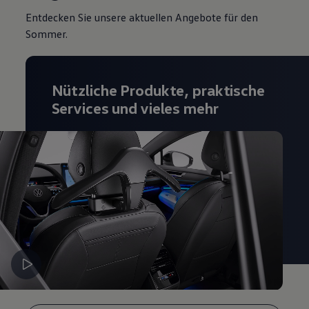
Magazin
Entdecken Sie unsere aktuellen Angebote für den
Lifestyle
Sommer.
Transport
Familie
Elektromobilität
Volkswagen R
Pannen- und Unfallhilfe
Nützliche Produkte, praktische
Volkswagen Kundenbetreuung
Services und vieles mehr