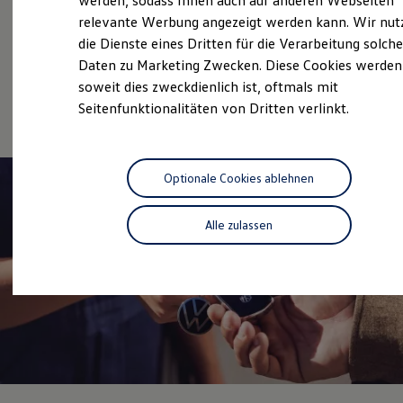
werden, sodass Ihnen auch auf anderen Webseiten
Service
Hybridautos
relevante Werbung angezeigt werden kann. Wir nut
Marke und Erlebnis
Volkswagen Economy
die Dienste eines Dritten für die Verarbeitung solche
Volkswagen R und R Experience
R-Modelle
Service
Daten zu Marketing Zwecken. Diese Cookies werden
R Experience
soweit dies zweckdienlich ist, oftmals mit
Driving Experience
Online-Fahrzeugbewertung
Seitenfunktionalitäten von Dritten verlinkt.
Volkswagen entdecken
Werkbesichtigung
Factory visit
Lifestyle Shop
T-Roc Kollektion
Optionale Cookies ablehnen
Golf Kollektion
ID. Kollektion
Volkswagen Kollektion
Alle zulassen
R-Kollektion
GTI Kollektion
Fußball Drop
we drive football
#wedriveproud
Besitzer und Service
myVolkswagen
Software Updates
Service und Ersatzteile
Inspektion und HU/AU
Reparaturen und Checks