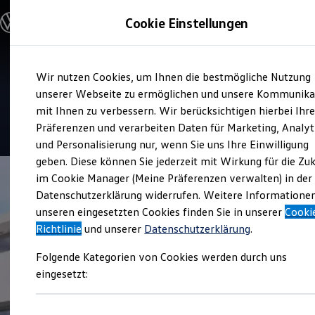
Modelle und Konfigurator
Cookie Einstellungen
Konfigurator
Modelle vergleichen
Konfiguration laden
Zum
Zum
Autosuche
Service
Wir nutzen Cookies, um Ihnen die bestmögliche Nutzung
Hauptinhalt
Footer
Elektroautos
Autohaus Scholz
springen
springen
unserer Webseite zu ermöglichen und unsere Kommunika
ENERGY Sondermodelle
Nutzfahrzeuge
mit Ihnen zu verbessern. Wir berücksichtigen hierbei Ihr
SUV und CUV
4.9
|
99 Bewertungen
Präferenzen und verarbeiten Daten für Marketing, Analyt
Familienautos
und Personalisierung nur, wenn Sie uns Ihre Einwilligung
Kombis
Kompaktwagen
geben. Diese können Sie jederzeit mit Wirkung für die Zu
Sportwagen
im Cookie Manager (Meine Präferenzen verwalten) in der
Schnell verfügbare Fahrzeuge
Angebote und Produkte
Datenschutzerklärung widerrufen. Weitere Informatione
Aktuelle Angebote
unseren eingesetzten Cookies finden Sie in unserer
Cooki
E-Auto-Förderung
Richtlinie
und unserer
Datenschutzerklärung
.
Volkswagen Marktplatz
Die ENERGY Sondermodelle
Folgende Kategorien von Cookies werden durch uns
Junge Gebrauchtwagen und Gebrauchtwagen
Volkswagen Zertifizierte Gebrauchtwagen
eingesetzt:
Elektromobilität bei Gebrauchtwagen
Zubehör- und Serviceangebote
Saisonangebote