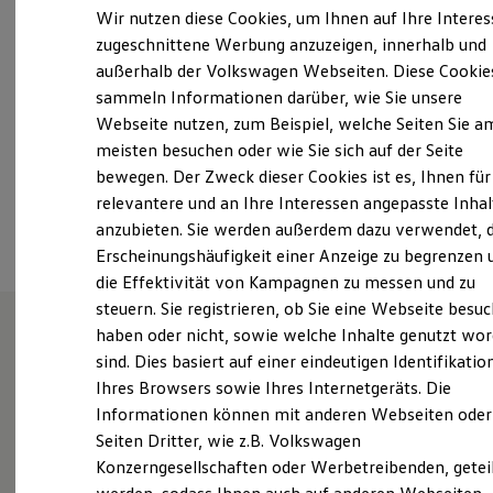
Samstag
08:00
-
12:30
Uhr
Elektrofahrzeugkonzepte
Wir nutzen diese Cookies, um Ihnen auf Ihre Intere
ID. EVERY1
Sonntag
Geschlossen
zugeschnittene Werbung anzuzeigen, innerhalb und
Reichweite
außerhalb der Volkswagen Webseiten. Diese Cookie
Reichweite der ID. Modelle
ah.scholz@autohausscholz.de
Reichweite im Winter
sammeln Informationen darüber, wie Sie unsere
Rekuperation
Webseite nutzen, zum Beispiel, welche Seiten Sie a
Laden
+49 37421 22112
meisten besuchen oder wie Sie sich auf der Seite
Laden unterwegs
Laden Zuhause
bewegen. Der Zweck dieser Cookies ist es, Ihnen für
Ladestationen finden
relevantere und an Ihre Interessen angepasste Inhal
Ansprechpartner
Ladezeitensimulator
anzubieten. Sie werden außerdem dazu verwendet, d
Batterie
Sicherheit
Erscheinungshäufigkeit einer Anzeige zu begrenzen 
Garantie und Lebensdauer
die Effektivität von Kampagnen zu messen und zu
Nachhaltigkeit
steuern. Sie registrieren, ob Sie eine Webseite besuc
Technologie
Kosten und Kauf
haben oder nicht, sowie welche Inhalte genutzt wo
Verbrauchskosten
sind. Dies basiert auf einer eindeutigen Identifikatio
Unsere Leistungen
im
Kaufoptionen
Ihres Browsers sowie Ihres Internetgeräts. Die
E-Auto-Förderung
Überblick
Software und Konnektivität
Informationen können mit anderen Webseiten oder
Die ID. Software 6
Seiten Dritter, wie z.B. Volkswagen
ID. Software Versionen und Updates
Gebrauchtwagen
Konzerngesellschaften oder Werbetreibenden, getei
Digitale Extras
Schnittstellen zu Ihrem ID.