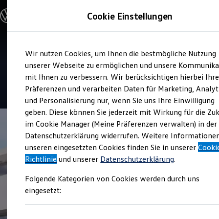
Modelle und Konfigurator
Cookie Einstellungen
Konfigurator
Modelle vergleichen
Konfiguration laden
Zum
Zum
Autosuche
Service
Wir nutzen Cookies, um Ihnen die bestmögliche Nutzung
Hauptinhalt
Footer
Elektroautos
Autohaus Schulze
springen
springen
unserer Webseite zu ermöglichen und unsere Kommunika
ENERGY Sondermodelle
Nutzfahrzeuge
mit Ihnen zu verbessern. Wir berücksichtigen hierbei Ihr
SUV und CUV
4.9
|
10 Bewertungen
Präferenzen und verarbeiten Daten für Marketing, Analyt
Familienautos
und Personalisierung nur, wenn Sie uns Ihre Einwilligung
Kombis
Kompaktwagen
geben. Diese können Sie jederzeit mit Wirkung für die Zu
Sportwagen
im Cookie Manager (Meine Präferenzen verwalten) in der
Schnell verfügbare Fahrzeuge
Angebote und Produkte
Datenschutzerklärung widerrufen. Weitere Informatione
Aktuelle Angebote
unseren eingesetzten Cookies finden Sie in unserer
Cooki
E-Auto-Förderung
Richtlinie
und unserer
Datenschutzerklärung
.
Volkswagen Marktplatz
Die ENERGY Sondermodelle
Folgende Kategorien von Cookies werden durch uns
Junge Gebrauchtwagen und Gebrauchtwagen
Volkswagen Zertifizierte Gebrauchtwagen
eingesetzt:
Elektromobilität bei Gebrauchtwagen
Zubehör- und Serviceangebote
Saisonangebote