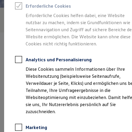
Reifenpakete
Erforderliche Cookies
Leasing
Leasing-Angebote
Erforderliche Cookies helfen dabei, eine Website
Gebrauchtwagen Leasing
nutzbar zu machen, indem sie Grundfunktionen wie
Junge Gebrauchtwagen-Leasing
Elektroauto Leasing
Seitennavigation und Zugriff auf sichere Bereiche de
Kleinwagen-Leasing
Website ermöglichen. Die Website kann ohne diese
Leasing ohne Anzahlung
Cookies nicht richtig funktionieren.
Finanzierung
Autokredit mit Schlussrate
Versicherungen und Garantien
Analytics und Personalisierung
Kfz-Versicherung
Verantwortlich für die Inhalte auf dieser Seite ist die Autohaus
Restschuldversicherungen
Diese Cookies sammeln Informationen über Ihre
Schulze GmbH
(
Impressum & Rechtliches
)
Garantien
Websitenutzung (beispielsweise Seitenaufrufe,
Wartungsverträge
Geschäftskunden
Verweildauer je Seite, Klicks) und ermöglichen uns b
Professional Class bei Volkswagen
Unsere 
Teilnahme, Ihre Umfrageergebnisse in die
Großkunden
Websiteoptimierung mit einzubeziehen. Damit helf
Behörden
Direktkunden
sie uns, Ihr Nutzererlebnis persönlich auf Sie
Sonderfahrzeuge
Frankfurter Straße 54, 03149 Forst
zuzuschneiden.
Anpfiff zum Gewinn
Elektromobilität
Montag
-
Freitag
07:00
-
18:00
Uhr
Elektroautos
Marketing
ID. Tutorials