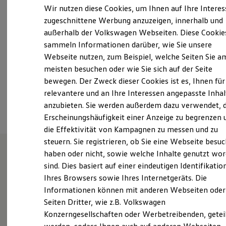
Samstag
Geschlossen
Elektrofahrzeugkonzepte
Wir nutzen diese Cookies, um Ihnen auf Ihre Intere
ID. EVERY1
Sonntag
Geschlossen
zugeschnittene Werbung anzuzeigen, innerhalb und
Reichweite
außerhalb der Volkswagen Webseiten. Diese Cookie
Reichweite der ID. Modelle
m.schulze@autohaus-schulze.de
Reichweite im Winter
sammeln Informationen darüber, wie Sie unsere
Rekuperation
Webseite nutzen, zum Beispiel, welche Seiten Sie a
Laden
+49 3562 97010
meisten besuchen oder wie Sie sich auf der Seite
Laden unterwegs
Laden Zuhause
bewegen. Der Zweck dieser Cookies ist es, Ihnen für
Ladestationen finden
relevantere und an Ihre Interessen angepasste Inhal
Ansprechpartner
Ladezeitensimulator
anzubieten. Sie werden außerdem dazu verwendet, d
Batterie
Sicherheit
Erscheinungshäufigkeit einer Anzeige zu begrenzen 
Garantie und Lebensdauer
die Effektivität von Kampagnen zu messen und zu
Nachhaltigkeit
steuern. Sie registrieren, ob Sie eine Webseite besuc
Technologie
Kosten und Kauf
haben oder nicht, sowie welche Inhalte genutzt wo
Verbrauchskosten
sind. Dies basiert auf einer eindeutigen Identifikatio
Herzlich willkommen beim
Kaufoptionen
Ihres Browsers sowie Ihres Internetgeräts. Die
E-Auto-Förderung
Autohaus Schulze
Software und Konnektivität
Informationen können mit anderen Webseiten oder
Die ID. Software 6
Seiten Dritter, wie z.B. Volkswagen
ID. Software Versionen und Updates
Konzerngesellschaften oder Werbetreibenden, getei
Digitale Extras
Ihrem Volkswagen Partner in Cottbus, Forst und
Schnittstellen zu Ihrem ID.