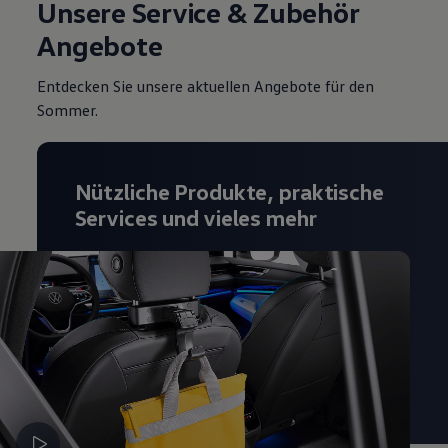
Unsere Service & Zubehör
Magazin
Lifestyle
Angebote
Transport
Familie
Entdecken Sie unsere aktuellen Angebote für den
Elektromobilität
Volkswagen R
Sommer.
Pannen- und Unfallhilfe
Volkswagen Kundenbetreuung
Nützliche Produkte, praktische
Services und vieles mehr