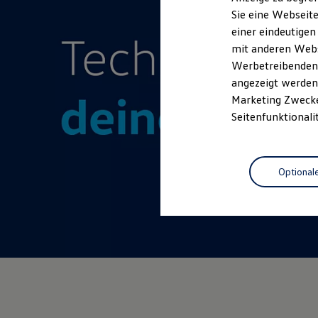
Elektrofahrzeugkonzepte
Sie eine Webseite
ID. EVERY1
einer eindeutigen
Reichweite
Reichweite der ID. Modelle
mit anderen Webse
Reichweite im Winter
Werbetreibenden,
Rekuperation
angezeigt werden 
Laden
Laden unterwegs
Marketing Zwecken
Laden Zuhause
Seitenfunktionali
Ladestationen finden
Ladezeitensimulator
Batterie
Sicherheit
Optional
Garantie und Lebensdauer
Nachhaltigkeit
Technologie
Kosten und Kauf
Verbrauchskosten
Kaufoptionen
E-Auto-Förderung
Software und Konnektivität
Die ID. Software 6
ID. Software Versionen und Updates
Digitale Extras
Schnittstellen zu Ihrem ID.