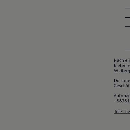
Nach ei
bieten 
Weiterqu
Du kann
Geschäft
Autohau
- 8638
Jetzt b