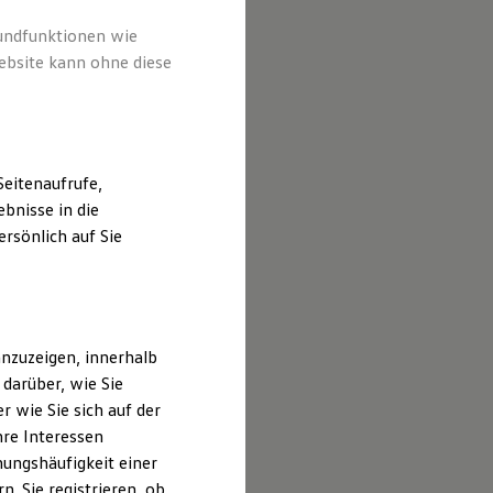
rundfunktionen wie
ebsite kann ohne diese
eitenaufrufe,
bnisse in die
rsönlich auf Sie
nzuzeigen, innerhalb
darüber, wie Sie
 wie Sie sich auf der
ubildender KFZ-
hre Interessen
ungshäufigkeit einer
atroniker (m/w/d)
. Sie registrieren, ob