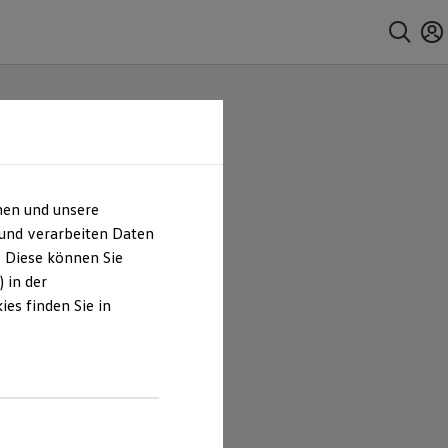
hen und unsere
 und verarbeiten Daten
. Diese können Sie
 in der
es finden Sie in