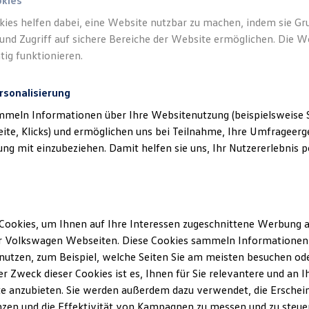
okies
kies helfen dabei, eine Website nutzbar zu machen, indem sie G
und Zugriff auf sichere Bereiche der Website ermöglichen. Die W
tig funktionieren.
rsonalisierung
mmeln Informationen über Ihre Websitenutzung (beispielsweise S
eite, Klicks) und ermöglichen uns bei Teilnahme, Ihre Umfrageerge
g mit einzubeziehen. Damit helfen sie uns, Ihr Nutzererlebnis pe
Cookies, um Ihnen auf Ihre Interessen zugeschnittene Werbung a
r Volkswagen Webseiten. Diese Cookies sammeln Informationen 
utzen, zum Beispiel, welche Seiten Sie am meisten besuchen oder
Ausz
r Zweck dieser Cookies ist es, Ihnen für Sie relevantere und an I
e anzubieten. Sie werden außerdem dazu verwendet, die Erschein
Mech
zen und die Effektivität von Kampagnen zu messen und zu steuern