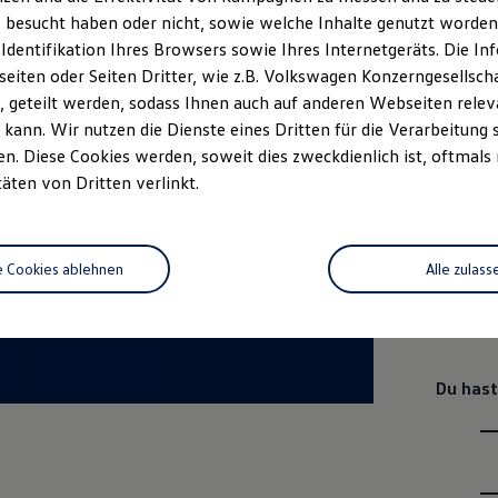
 besucht haben oder nicht, sowie welche Inhalte genutzt worden s
Um u
 Identifikation Ihres Browsers sowie Ihres Internetgeräts. Die 
könne
iten oder Seiten Dritter, wie z.B. Volkswagen Konzerngesellsch
 geteilt werden, sodass Ihnen auch auf anderen Webseiten rel
(m/w
kann. Wir nutzen die Dienste eines Dritten für die Verarbeitung 
. Diese Cookies werden, soweit dies zweckdienlich ist, oftmals
Deine z
täten von Dritten verlinkt.
e Cookies ablehnen
Alle zulass
Du hast