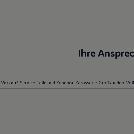
Motorenöl und Flüssigkeiten
Räder und Reifen
Pannen- und Unfallhilfe
Economy Service
Volkswagen Teile
Zubehör
Modellspezifisches Zubehör
Schutz und Pflege
Transport
Ihre Anspre
Entertainment und Elektronik
Individualisieren
Wallbox und Ladekabel
Digitale Extras
Dienste für Ihr Modell finden
Volkswagen Apps, Login und Shop
Verkauf
Service
Teile und Zubehör
Karosserie
Großkunden
Vol
Handy und Fahrzeug verbinden
Updates für Software, Karten und Radio
Über Ihr Auto
Vorgängermodelle
Kundeninformationen
Volkswagen Kundenbetreuung
Warn- und Kontrollleuchten
Assistenzsysteme
Digitale Betriebsanleitung
Live Beratung