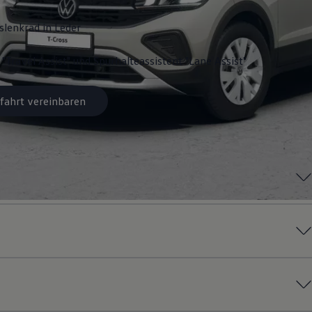
slenkrad in Leder
 "Travel Assist" und Spurhalteassistent "Lane Assist"
fahrt vereinbaren