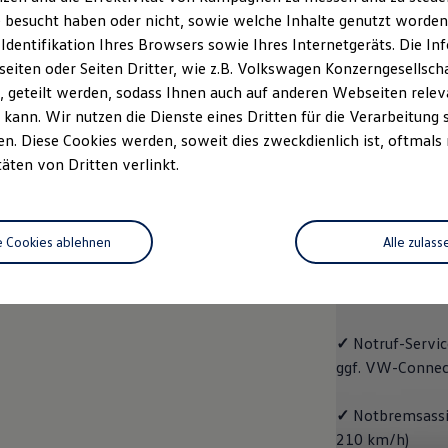
 besucht haben oder nicht, sowie welche Inhalte genutzt worden s
rzeugangebot
Servicetermin buchen
rdern
 Identifikation Ihres Browsers sowie Ihres Internetgeräts. Die 
iten oder Seiten Dritter, wie z.B. Volkswagen Konzerngesellsch
 geteilt werden, sodass Ihnen auch auf anderen Webseiten rel
kann. Wir nutzen die Dienste eines Dritten für die Verarbeitung 
. Diese Cookies werden, soweit dies zweckdienlich ist, oftmals
Trend
täten von Dritten verlinkt.
Trend
e Cookies ablehnen
Alle zulass
Cleverer Einstie
✓
Radio "Compo
✓
Notruf
-
Servic
ggf. VW
-
Connec
✓
Notbremsassis
210 km/h)