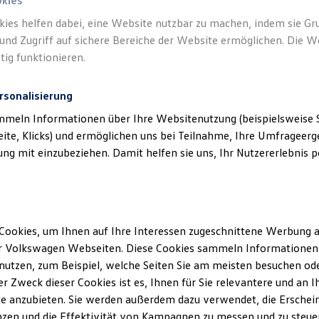
okies
kies helfen dabei, eine Website nutzbar zu machen, indem sie G
und Zugriff auf sichere Bereiche der Website ermöglichen. Die W
tig funktionieren.
rsonalisierung
mmeln Informationen über Ihre Websitenutzung (beispielsweise S
eite, Klicks) und ermöglichen uns bei Teilnahme, Ihre Umfrageerge
g mit einzubeziehen. Damit helfen sie uns, Ihr Nutzererlebnis pe
Cookies, um Ihnen auf Ihre Interessen zugeschnittene Werbung a
r Volkswagen Webseiten. Diese Cookies sammeln Informationen 
utzen, zum Beispiel, welche Seiten Sie am meisten besuchen oder
r Zweck dieser Cookies ist es, Ihnen für Sie relevantere und an I
e anzubieten. Sie werden außerdem dazu verwendet, die Erschein
zen und die Effektivität von Kampagnen zu messen und zu steuern