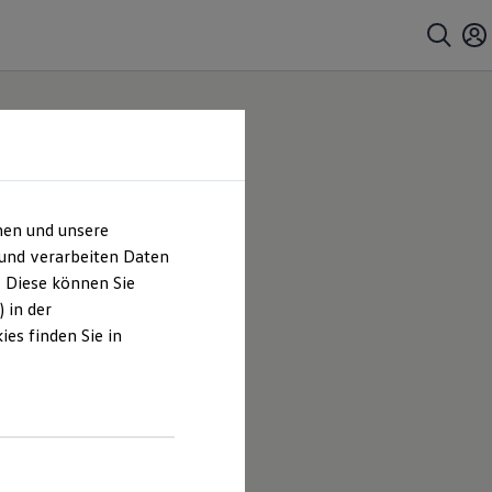
hen und unsere
 und verarbeiten Daten
. Diese können Sie
 in der
es finden Sie in