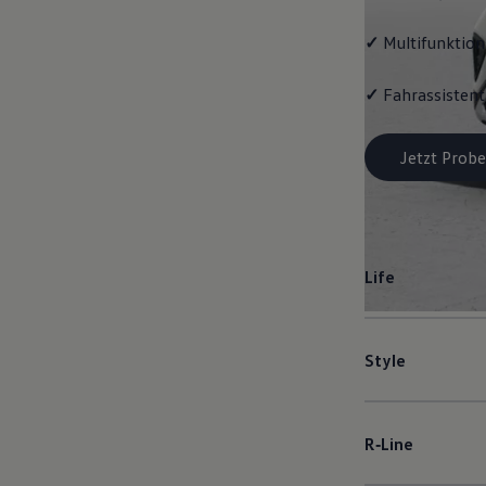
✓
Multifunktion
✓
Fahrassistent
Jetzt Probe
Life
Style
R‑Line