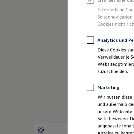
Erforderliche Co
Reifenpakete
Leasing
Erforderliche Coo
Leasing-Angebote
Seitennavigation 
Gebrauchtwagen Leasing
Cookies nicht rich
Junge Gebrauchtwagen-Leasing
Elektroauto Leasing
Kleinwagen-Leasing
Analytics und Pe
Leasing ohne Anzahlung
Finanzierung
Diese Cookies sa
Autokredit mit Schlussrate
(
Impressum & Rechtliches
)
Versicherungen und Garantien
Verweildauer je S
Kfz-Versicherung
Websiteoptimierun
Restschuldversicherungen
zuzuschneiden.
Garantien
Wartungsverträge
Geschäftskunden
Marketing
Professional Class bei Volkswagen
Großkunden
Wir nutzen diese 
Behörden
und außerhalb de
Direktkunden
Sonderfahrzeuge
unsere Webseite n
Anpfiff zum Gewinn
Seite bewegen. De
Elektromobilität
angepasste Inhalt
Elektroautos
ID. Tutorials
Anzeige zu begren