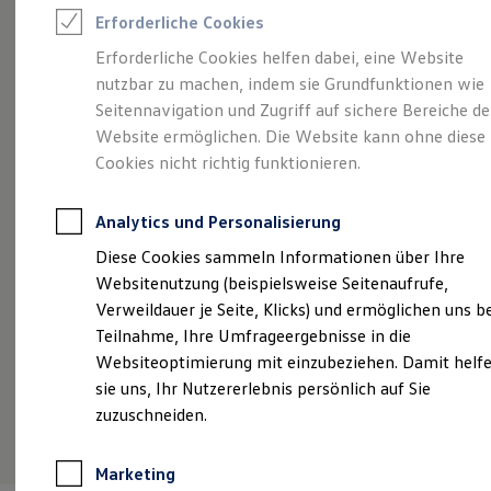
Reifenpakete
Erforderliche Cookies
Leasing
Leasing-Angebote
Erforderliche Cookies helfen dabei, eine Website
Gebrauchtwagen Leasing
nutzbar zu machen, indem sie Grundfunktionen wie
Junge Gebrauchtwagen-Leasing
Angebot gültig bis 30.09.2026
Gebrauchtwagen
Elektroauto Leasing
Seitennavigation und Zugriff auf sichere Bereiche de
Kleinwagen-Leasing
Eine Klasse für sich.
Der Golf VIII.
De
Website ermöglichen. Die Website kann ohne diese
Leasing ohne Anzahlung
Cookies nicht richtig funktionieren.
Finanzierung
Ab 48 mtl. Raten á 229,00 €
finanzieren | 7.000,00
De
Autokredit mit Schlussrate
€ Anzahlung | 14.092,73 € Schlussrate | 48 Monate
mt
Versicherungen und Garantien
Laufzeit | 10.000 km jährliche Fahrleistung
So
Analytics und Personalisierung
Kfz-Versicherung
Restschuldversicherungen
Fa
Diese Cookies sammeln Informationen über Ihre
Garantien
Details ansehen
Websitenutzung (beispielsweise Seitenaufrufe,
Wartungsverträge
Geschäftskunden
Verweildauer je Seite, Klicks) und ermöglichen uns b
Professional Class bei Volkswagen
Teilnahme, Ihre Umfrageergebnisse in die
Großkunden
Websiteoptimierung mit einzubeziehen. Damit helf
Behörden
Direktkunden
sie uns, Ihr Nutzererlebnis persönlich auf Sie
Sonderfahrzeuge
zuzuschneiden.
Anpfiff zum Gewinn
Elektromobilität
Elektroautos
Marketing
ID. Tutorials