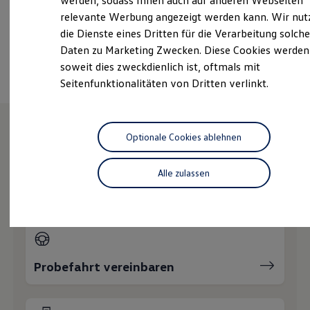
werden, sodass Ihnen auch auf anderen Webseiten
+49 4152 88990
Hybridautos
relevante Werbung angezeigt werden kann. Wir nut
Marke und Erlebnis
die Dienste eines Dritten für die Verarbeitung solche
Volkswagen R und R Experience
R-Modelle
Ansprechpartner
Daten zu Marketing Zwecken. Diese Cookies werden
R Experience
soweit dies zweckdienlich ist, oftmals mit
Driving Experience
Seitenfunktionalitäten von Dritten verlinkt.
Volkswagen entdecken
Werkbesichtigung
Factory visit
Lifestyle Shop
T-Roc Kollektion
Optionale Cookies ablehnen
Golf Kollektion
Wie können wir
ID. Kollektion
Volkswagen Kollektion
Alle zulassen
Ihnen weiterhelfen?
R-Kollektion
GTI Kollektion
Fußball Drop
we drive football
#wedriveproud
Besitzer und Service
myVolkswagen
Probefahrt vereinbaren
Software Updates
Service und Ersatzteile
Inspektion und HU/AU
Reparaturen und Checks