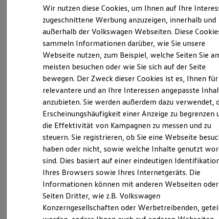
Elektrofahrzeugkonzepte
Wir nutzen diese Cookies, um Ihnen auf Ihre Intere
ID. EVERY1
zugeschnittene Werbung anzuzeigen, innerhalb und
Reichweite
außerhalb der Volkswagen Webseiten. Diese Cookie
Reichweite der ID. Modelle
Reichweite im Winter
sammeln Informationen darüber, wie Sie unsere
Verantwortlich für die Inhalte auf dieser Seite ist die Autohaus
Rekuperation
Webseite nutzen, zum Beispiel, welche Seiten Sie a
Siemers GmbH & Co. KG
Laden
(
Impressum & Rechtliches
)
meisten besuchen oder wie Sie sich auf der Seite
Laden unterwegs
Laden Zuhause
bewegen. Der Zweck dieser Cookies ist es, Ihnen für
Ladestationen finden
relevantere und an Ihre Interessen angepasste Inhal
Unsere 
Ladezeitensimulator
anzubieten. Sie werden außerdem dazu verwendet, d
Batterie
Sicherheit
Erscheinungshäufigkeit einer Anzeige zu begrenzen 
Garantie und Lebensdauer
die Effektivität von Kampagnen zu messen und zu
Geesthachter Straße 72-74, 21502 Geesthacht
Nachhaltigkeit
steuern. Sie registrieren, ob Sie eine Webseite besuc
Technologie
Kosten und Kauf
haben oder nicht, sowie welche Inhalte genutzt wo
Montag
-
Freitag
07:00
-
18:00
Uhr
Verbrauchskosten
sind. Dies basiert auf einer eindeutigen Identifikatio
Samstag
Kaufoptionen
09:00
-
13:00
Uhr
Ihres Browsers sowie Ihres Internetgeräts. Die
E-Auto-Förderung
Sonntag
Geschlossen
Software und Konnektivität
Informationen können mit anderen Webseiten oder
Die ID. Software 6
Seiten Dritter, wie z.B. Volkswagen
ID. Software Versionen und Updates
info@autohaus-siemers.de
Konzerngesellschaften oder Werbetreibenden, getei
Digitale Extras
Schnittstellen zu Ihrem ID.