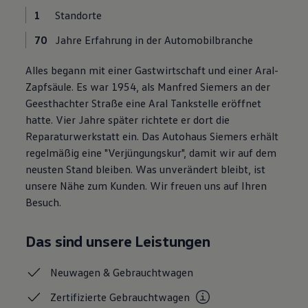
Magazin
1
Standorte
Lifestyle
Transport
70
Jahre Erfahrung in der Automobilbranche
Familie
Elektromobilität
Alles begann mit einer Gastwirtschaft und einer Aral-
Volkswagen R
Pannen- und Unfallhilfe
Zapfsäule. Es war 1954, als Manfred Siemers an der
Volkswagen Kundenbetreuung
Geesthachter Straße eine Aral Tankstelle eröffnet
hatte. Vier Jahre später richtete er dort die
Reparaturwerkstatt ein. Das Autohaus Siemers erhält
regelmäßig eine "Verjüngungskur", damit wir auf dem
neusten Stand bleiben. Was unverändert bleibt, ist
unsere Nähe zum Kunden. Wir freuen uns auf Ihren
Besuch.
Das sind unsere Leistungen
Neuwagen &
Gebrauchtwagen
Zertifizierte
Gebrauchtwagen