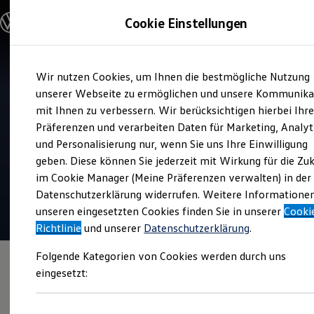
Modelle und Konfigurator
Cookie Einstellungen
Konfigurator
Modelle vergleichen
Konfiguration laden
Zum
Zum
Autosuche
Wir nutzen Cookies, um Ihnen die bestmögliche Nutzung
Hauptinhalt
Footer
Elektroautos
Verkauf und Service
springen
springen
unserer Webseite zu ermöglichen und unsere Kommunika
ENERGY Sondermodelle
Autohaus Siemers
Nutzfahrzeuge
mit Ihnen zu verbessern. Wir berücksichtigen hierbei Ihr
SUV und CUV
Präferenzen und verarbeiten Daten für Marketing, Analyt
Familienautos
Top Kundenzufriedenheit Service 2026
und Personalisierung nur, wenn Sie uns Ihre Einwilligung
Kombis
Kompaktwagen
geben. Diese können Sie jederzeit mit Wirkung für die Zu
Sportwagen
4.8
|
403 Bewertungen
im Cookie Manager (Meine Präferenzen verwalten) in der
Schnell verfügbare Fahrzeuge
Angebote und Produkte
Datenschutzerklärung widerrufen. Weitere Informatione
Aktuelle Angebote
unseren eingesetzten Cookies finden Sie in unserer
Cooki
E-Auto-Förderung
Richtlinie
und unserer
Datenschutzerklärung
.
Volkswagen Marktplatz
Die ENERGY Sondermodelle
Folgende Kategorien von Cookies werden durch uns
Junge Gebrauchtwagen und Gebrauchtwagen
Volkswagen Zertifizierte Gebrauchtwagen
eingesetzt:
Elektromobilität bei Gebrauchtwagen
Zubehör- und Serviceangebote
Saisonangebote