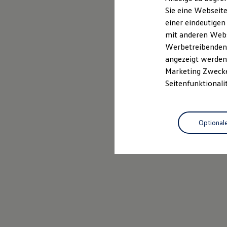
Elektrofahrzeugkonzepte
Sie eine Webseite
ID. EVERY1
einer eindeutigen
Reichweite
Reichweite der ID. Modelle
mit anderen Webse
Reichweite im Winter
Werbetreibenden,
Rekuperation
angezeigt werden 
Laden
Laden unterwegs
Marketing Zwecken
Laden Zuhause
Seitenfunktionali
Ladestationen finden
Ladezeitensimulator
Batterie
Sicherheit
Optional
Garantie und Lebensdauer
Nachhaltigkeit
Technologie
Kosten und Kauf
Verbrauchskosten
Kaufoptionen
E-Auto-Förderung
Software und Konnektivität
Die ID. Software 6
ID. Software Versionen und Updates
Digitale Extras
Schnittstellen zu Ihrem ID.