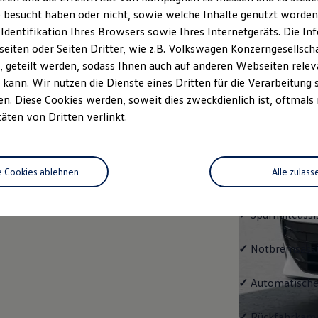
Passat
 besucht haben oder nicht, sowie welche Inhalte genutzt worden s
 Identifikation Ihres Browsers sowie Ihres Internetgeräts. Die 
Bereits die Gru
iten oder Seiten Dritter, wie z.B. Volkswagen Konzerngesellsch
modernen Assis
 geteilt werden, sodass Ihnen auch auf anderen Webseiten rel
und LED-Rückle
kann. Wir nutzen die Dienste eines Dritten für die Verarbeitung 
. Diese Cookies werden, soweit dies zweckdienlich ist, oftmals
✓
4 Leichtmetal
täten von Dritten verlinkt.
✓
Digital Cockp
e Cookies ablehnen
Alle zulass
✓
Spurwechselas
✓
Spurhalteassi
✓
Notbremsassi
✓
Automatische
✓
Rückfahrkame