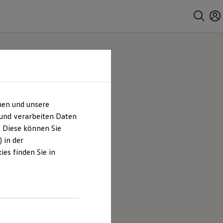
hen und unsere
 und verarbeiten Daten
. Diese können Sie
 in der
es finden Sie in