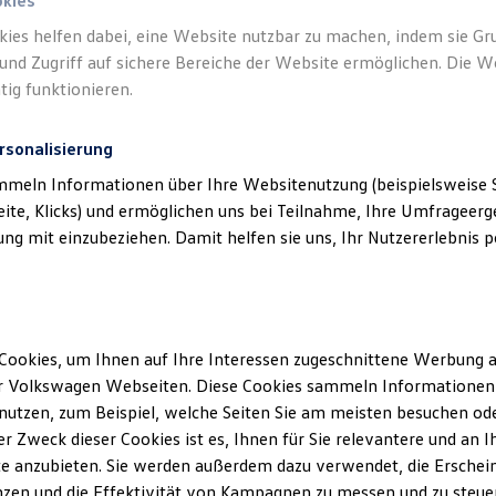
okies
kies helfen dabei, eine Website nutzbar zu machen, indem sie G
und Zugriff auf sichere Bereiche der Website ermöglichen. Die W
tig funktionieren.
rsonalisierung
mmeln Informationen über Ihre Websitenutzung (beispielsweise S
eite, Klicks) und ermöglichen uns bei Teilnahme, Ihre Umfrageerge
g mit einzubeziehen. Damit helfen sie uns, Ihr Nutzererlebnis pe
Cookies, um Ihnen auf Ihre Interessen zugeschnittene Werbung a
r Volkswagen Webseiten. Diese Cookies sammeln Informationen 
utzen, zum Beispiel, welche Seiten Sie am meisten besuchen oder
r Zweck dieser Cookies ist es, Ihnen für Sie relevantere und an I
e anzubieten. Sie werden außerdem dazu verwendet, die Erschein
Passat
zen und die Effektivität von Kampagnen zu messen und zu steuern