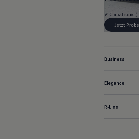
✓
Climatronic (
Jetzt Probe
Business
Elegance
R‑Line