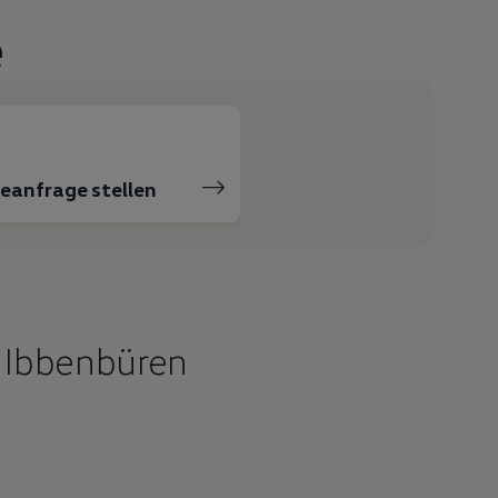
e
ceanfrage stellen
 Ibbenbüren