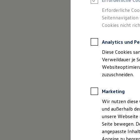
Erforderliche Co
Reifenpakete
Leasing
Erforderliche Coo
Leasing-Angebote
Seitennavigation 
Gebrauchtwagen Leasing
Cookies nicht rich
Junge Gebrauchtwagen-Leasing
Elektroauto Leasing
(
Impressum & Rechtliches
)
Kleinwagen-Leasing
Analytics und Pe
Leasing ohne Anzahlung
Finanzierung
Diese Cookies sa
Autokredit mit Schlussrate
Versicherungen und Garantien
Verweildauer je S
Kfz-Versicherung
Websiteoptimierun
Restschuldversicherungen
zuzuschneiden.
Garantien
Wartungsverträge
Geschäftskunden
Marketing
Professional Class bei Volkswagen
Großkunden
Wir nutzen diese 
Behörden
und außerhalb de
Direktkunden
Sonderfahrzeuge
unsere Webseite n
Anpfiff zum Gewinn
Seite bewegen. De
Elektromobilität
angepasste Inhalt
Elektroautos
ID. Tutorials
Anzeige zu begren