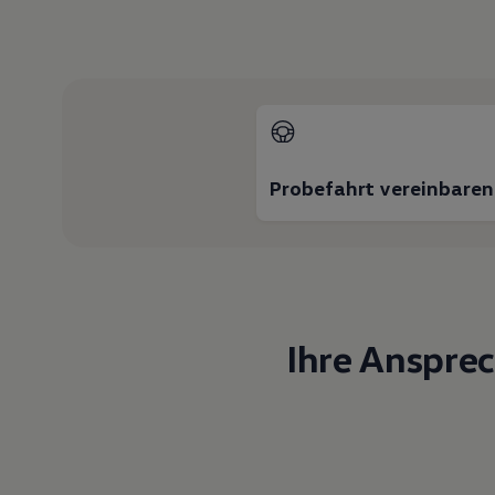
Motorenöl und Flüssigkeiten
Räder und Reifen
Pannen- und Unfallhilfe
Economy Service
Volkswagen Teile
Zubehör
Modellspezifisches Zubehör
Schutz und Pflege
Transport
Probefahrt vereinbaren
Entertainment und Elektronik
Individualisieren
Wallbox und Ladekabel
Digitale Extras
Dienste für Ihr Modell finden
Volkswagen Apps, Login und Shop
Handy und Fahrzeug verbinden
Updates für Software, Karten und Radio
Ihre Anspre
Über Ihr Auto
Vorgängermodelle
Kundeninformationen
Volkswagen Kundenbetreuung
Warn- und Kontrollleuchten
Assistenzsysteme
Digitale Betriebsanleitung
Live Beratung