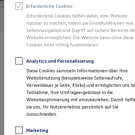
Reifenpakete
Erforderliche Cookies
Leasing
Leasing-Angebote
Erforderliche Cookies helfen dabei, eine Website
Gebrauchtwagen Leasing
nutzbar zu machen, indem sie Grundfunktionen wie
Junge Gebrauchtwagen-Leasing
Elektroauto Leasing
Seitennavigation und Zugriff auf sichere Bereiche de
Kleinwagen-Leasing
Website ermöglichen. Die Website kann ohne diese
Leasing ohne Anzahlung
Cookies nicht richtig funktionieren.
Finanzierung
Autokredit mit Schlussrate
Versicherungen und Garantien
Analytics und Personalisierung
Kfz-Versicherung
Verantwortlich für die Inhalte auf dieser Seite ist die Autohaus
Restschuldversicherungen
Diese Cookies sammeln Informationen über Ihre
Silberbauer e. K.
(
Impressum & Rechtliches
)
Garantien
Websitenutzung (beispielsweise Seitenaufrufe,
Wartungsverträge
Geschäftskunden
Verweildauer je Seite, Klicks) und ermöglichen uns b
Professional Class bei Volkswagen
Unsere 
Teilnahme, Ihre Umfrageergebnisse in die
Großkunden
Websiteoptimierung mit einzubeziehen. Damit helf
Behörden
Direktkunden
sie uns, Ihr Nutzererlebnis persönlich auf Sie
Sonderfahrzeuge
Lehmgasse 14, 93444 Bad Kötzting
zuzuschneiden.
Anpfiff zum Gewinn
Elektromobilität
Montag
-
Freitag
07:30
-
17:30
Uhr
Elektroautos
Marketing
ID. Tutorials