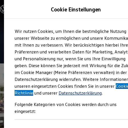
Modelle und Konfigurator
Cookie Einstellungen
Konfigurator
Modelle vergleichen
Konfiguration laden
Zum
Zum
Autosuche
Verkauf und Service
Wir nutzen Cookies, um Ihnen die bestmögliche Nutzung
Hauptinhalt
Footer
Elektroautos
Autohaus Silberbauer
springen
springen
unserer Webseite zu ermöglichen und unsere Kommunika
ENERGY Sondermodelle
Nutzfahrzeuge
mit Ihnen zu verbessern. Wir berücksichtigen hierbei Ihr
SUV und CUV
5
|
318 Bewertungen
Präferenzen und verarbeiten Daten für Marketing, Analyt
Familienautos
und Personalisierung nur, wenn Sie uns Ihre Einwilligung
Kombis
Kompaktwagen
geben. Diese können Sie jederzeit mit Wirkung für die Zu
Sportwagen
im Cookie Manager (Meine Präferenzen verwalten) in der
Schnell verfügbare Fahrzeuge
Angebote und Produkte
Datenschutzerklärung widerrufen. Weitere Informatione
Aktuelle Angebote
unseren eingesetzten Cookies finden Sie in unserer
Cooki
E-Auto-Förderung
Richtlinie
und unserer
Datenschutzerklärung
.
Volkswagen Marktplatz
Die ENERGY Sondermodelle
Folgende Kategorien von Cookies werden durch uns
Junge Gebrauchtwagen und Gebrauchtwagen
Volkswagen Zertifizierte Gebrauchtwagen
eingesetzt:
Elektromobilität bei Gebrauchtwagen
Zubehör- und Serviceangebote
Saisonangebote