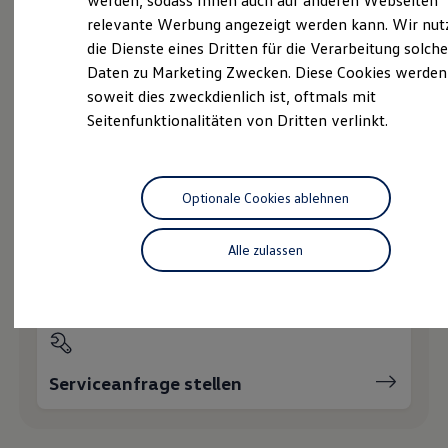
werden, sodass Ihnen auch auf anderen Webseiten
Hybridautos
relevante Werbung angezeigt werden kann. Wir nut
Marke und Erlebnis
die Dienste eines Dritten für die Verarbeitung solche
Volkswagen R und R Experience
Probefahrt vereinbaren
R-Modelle
Daten zu Marketing Zwecken. Diese Cookies werden
R Experience
soweit dies zweckdienlich ist, oftmals mit
Driving Experience
Seitenfunktionalitäten von Dritten verlinkt.
Volkswagen entdecken
Werkbesichtigung
Factory visit
Fahrzeugangebot anfordern
Lifestyle Shop
T-Roc Kollektion
Optionale Cookies ablehnen
Golf Kollektion
ID. Kollektion
Volkswagen Kollektion
Alle zulassen
R-Kollektion
Servicetermin buchen
GTI Kollektion
Fußball Drop
we drive football
#wedriveproud
Besitzer und Service
myVolkswagen
Serviceanfrage stellen
Software Updates
Service und Ersatzteile
Inspektion und HU/AU
Reparaturen und Checks