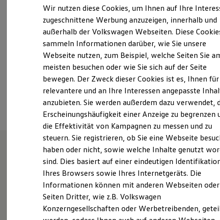
Samstag
08:00
-
12:00
Uhr
Elektrofahrzeugkonzepte
Wir nutzen diese Cookies, um Ihnen auf Ihre Intere
ID. EVERY1
Sonntag
Geschlossen
zugeschnittene Werbung anzuzeigen, innerhalb und
Reichweite
außerhalb der Volkswagen Webseiten. Diese Cookie
Reichweite der ID. Modelle
info@autohaus-silberbauer.bayern
Reichweite im Winter
sammeln Informationen darüber, wie Sie unsere
Rekuperation
Webseite nutzen, zum Beispiel, welche Seiten Sie a
Laden
+49 9941 94580
meisten besuchen oder wie Sie sich auf der Seite
Laden unterwegs
Laden Zuhause
bewegen. Der Zweck dieser Cookies ist es, Ihnen für
Ladestationen finden
relevantere und an Ihre Interessen angepasste Inhal
Ansprechpartner
Ladezeitensimulator
anzubieten. Sie werden außerdem dazu verwendet, d
Batterie
Sicherheit
Erscheinungshäufigkeit einer Anzeige zu begrenzen 
Garantie und Lebensdauer
die Effektivität von Kampagnen zu messen und zu
Nachhaltigkeit
steuern. Sie registrieren, ob Sie eine Webseite besuc
Technologie
Kosten und Kauf
haben oder nicht, sowie welche Inhalte genutzt wo
Verbrauchskosten
sind. Dies basiert auf einer eindeutigen Identifikatio
Wie können wir
Kaufoptionen
Ihres Browsers sowie Ihres Internetgeräts. Die
E-Auto-Förderung
Software und Konnektivität
Informationen können mit anderen Webseiten oder
Ihnen weiterhelfen?
Die ID. Software 6
Seiten Dritter, wie z.B. Volkswagen
ID. Software Versionen und Updates
Konzerngesellschaften oder Werbetreibenden, getei
Digitale Extras
Schnittstellen zu Ihrem ID.