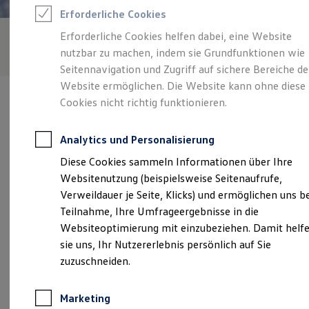
Reifenpakete
Erforderliche Cookies
Leasing
Leasing-Angebote
Erforderliche Cookies helfen dabei, eine Website
Gebrauchtwagen Leasing
nutzbar zu machen, indem sie Grundfunktionen wie
Junge Gebrauchtwagen-Leasing
Elektroauto Leasing
Seitennavigation und Zugriff auf sichere Bereiche de
Kleinwagen-Leasing
Website ermöglichen. Die Website kann ohne diese
Leasing ohne Anzahlung
Cookies nicht richtig funktionieren.
Finanzierung
Autokredit mit Schlussrate
Versicherungen und Garantien
Analytics und Personalisierung
Kfz-Versicherung
Verantwortlich für die Inhalte auf dieser Seite ist die Autohaus
Restschuldversicherungen
Diese Cookies sammeln Informationen über Ihre
Spranger GmbH
(
Impressum & Rechtliches
)
Garantien
Websitenutzung (beispielsweise Seitenaufrufe,
Wartungsverträge
Geschäftskunden
Verweildauer je Seite, Klicks) und ermöglichen uns b
Professional Class bei Volkswagen
Unsere 
Teilnahme, Ihre Umfrageergebnisse in die
Großkunden
Websiteoptimierung mit einzubeziehen. Damit helf
Behörden
Direktkunden
sie uns, Ihr Nutzererlebnis persönlich auf Sie
Sonderfahrzeuge
Bayernweg 22, 08371 Glauchau
zuzuschneiden.
Anpfiff zum Gewinn
Elektromobilität
Montag
-
Freitag
07:00
-
18:00
Uhr
Elektroautos
Marketing
ID. Tutorials