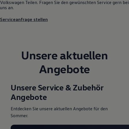
Volkswagen
Teilen. Fragen Sie den gewünschten
Service
gern bei
Motorenöl und Flüssigkeiten
uns an.
Räder und Reifen
Pannen- und Unfallhilfe
Serviceanfrage stellen
Economy Service
Volkswagen Teile
Zubehör
Modellspezifisches Zubehör
Schutz und Pflege
Transport
Unsere aktuellen
Entertainment und Elektronik
Individualisieren
Wallbox und Ladekabel
Angebote
Digitale Extras
Dienste für Ihr Modell finden
Volkswagen Apps, Login und Shop
Handy und Fahrzeug verbinden
Unsere Service & Zubehör
Updates für Software, Karten und Radio
Über Ihr Auto
Angebote
Vorgängermodelle
Kundeninformationen
Volkswagen Kundenbetreuung
Entdecken Sie unsere aktuellen Angebote für den
Warn- und Kontrollleuchten
Sommer.
Assistenzsysteme
Digitale Betriebsanleitung
Live Beratung