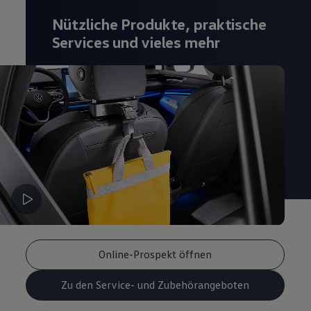
Magazin
Nützliche Produkte, praktische
Lifestyle
Transport
Services und vieles mehr
Familie
Elektromobilität
Volkswagen R
Pannen- und Unfallhilfe
Volkswagen Kundenbetreuung
Online-Prospekt öffnen
Zu den Service- und Zubehörangeboten