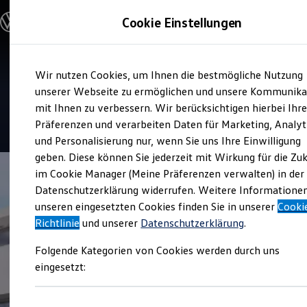
Modelle und Konfigurator
Cookie Einstellungen
Konfigurator
Modelle vergleichen
Konfiguration laden
Zum
Zum
Autosuche
Service
Wir nutzen Cookies, um Ihnen die bestmögliche Nutzung
Hauptinhalt
Footer
Elektroautos
Autohaus Spranger
springen
springen
unserer Webseite zu ermöglichen und unsere Kommunika
ENERGY Sondermodelle
Nutzfahrzeuge
mit Ihnen zu verbessern. Wir berücksichtigen hierbei Ihr
SUV und CUV
4.9
|
97 Bewertungen
Präferenzen und verarbeiten Daten für Marketing, Analyt
Familienautos
und Personalisierung nur, wenn Sie uns Ihre Einwilligung
Kombis
Kompaktwagen
geben. Diese können Sie jederzeit mit Wirkung für die Zu
Sportwagen
im Cookie Manager (Meine Präferenzen verwalten) in der
Schnell verfügbare Fahrzeuge
Angebote und Produkte
Datenschutzerklärung widerrufen. Weitere Informatione
Aktuelle Angebote
unseren eingesetzten Cookies finden Sie in unserer
Cooki
E-Auto-Förderung
Richtlinie
und unserer
Datenschutzerklärung
.
Volkswagen Marktplatz
Die ENERGY Sondermodelle
Folgende Kategorien von Cookies werden durch uns
Junge Gebrauchtwagen und Gebrauchtwagen
Volkswagen Zertifizierte Gebrauchtwagen
eingesetzt:
Elektromobilität bei Gebrauchtwagen
Zubehör- und Serviceangebote
Saisonangebote