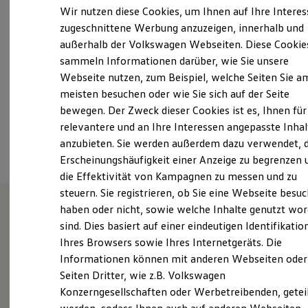
Samstag
Geschlossen
Elektrofahrzeugkonzepte
Wir nutzen diese Cookies, um Ihnen auf Ihre Intere
ID. EVERY1
Sonntag
Geschlossen
zugeschnittene Werbung anzuzeigen, innerhalb und
Reichweite
außerhalb der Volkswagen Webseiten. Diese Cookie
Reichweite der ID. Modelle
mario.spranger@autohaus-spranger.de
Reichweite im Winter
sammeln Informationen darüber, wie Sie unsere
Rekuperation
Webseite nutzen, zum Beispiel, welche Seiten Sie a
Laden
+49 3763 79990
meisten besuchen oder wie Sie sich auf der Seite
Laden unterwegs
Laden Zuhause
bewegen. Der Zweck dieser Cookies ist es, Ihnen für
Ladestationen finden
relevantere und an Ihre Interessen angepasste Inhal
Ansprechpartner
Ladezeitensimulator
anzubieten. Sie werden außerdem dazu verwendet, d
Batterie
Sicherheit
Erscheinungshäufigkeit einer Anzeige zu begrenzen 
Garantie und Lebensdauer
die Effektivität von Kampagnen zu messen und zu
Nachhaltigkeit
steuern. Sie registrieren, ob Sie eine Webseite besuc
Technologie
Kosten und Kauf
haben oder nicht, sowie welche Inhalte genutzt wo
Verbrauchskosten
sind. Dies basiert auf einer eindeutigen Identifikatio
Unsere Leistungen
im
Kaufoptionen
Ihres Browsers sowie Ihres Internetgeräts. Die
E-Auto-Förderung
Überblick
Software und Konnektivität
Informationen können mit anderen Webseiten oder
Die ID. Software 6
Seiten Dritter, wie z.B. Volkswagen
ID. Software Versionen und Updates
Gebrauchtwagen
Konzerngesellschaften oder Werbetreibenden, getei
Digitale Extras
Schnittstellen zu Ihrem ID.