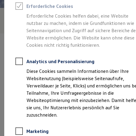
Reifenpakete
Erforderliche Cookies
Leasing
Leasing-Angebote
Erforderliche Cookies helfen dabei, eine Website
Gebrauchtwagen Leasing
nutzbar zu machen, indem sie Grundfunktionen wie
Junge Gebrauchtwagen-Leasing
Elektroauto Leasing
Seitennavigation und Zugriff auf sichere Bereiche de
Kleinwagen-Leasing
Website ermöglichen. Die Website kann ohne diese
Leasing ohne Anzahlung
Cookies nicht richtig funktionieren.
Finanzierung
Autokredit mit Schlussrate
Versicherungen und Garantien
Analytics und Personalisierung
Kfz-Versicherung
Verantwortlich für die Inhalte auf dieser Seite ist die Autohaus
Restschuldversicherungen
Diese Cookies sammeln Informationen über Ihre
Staaf GmbH
(
Impressum & Rechtliches
)
Garantien
Websitenutzung (beispielsweise Seitenaufrufe,
Wartungsverträge
Geschäftskunden
Verweildauer je Seite, Klicks) und ermöglichen uns b
Professional Class bei Volkswagen
Unsere 
Teilnahme, Ihre Umfrageergebnisse in die
Großkunden
Websiteoptimierung mit einzubeziehen. Damit helf
Behörden
Direktkunden
sie uns, Ihr Nutzererlebnis persönlich auf Sie
Sonderfahrzeuge
Friedberger Straße 91-93, 61130 Nidderau
zuzuschneiden.
Anpfiff zum Gewinn
Elektromobilität
Montag
-
Freitag
07:00
-
18:00
Uhr
Elektroautos
Marketing
ID. Tutorials