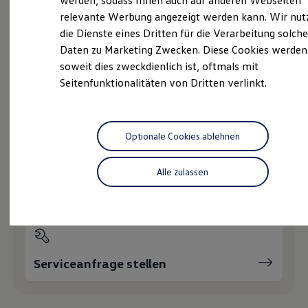
werden, sodass Ihnen auch auf anderen Webseiten
Hybridautos
relevante Werbung angezeigt werden kann. Wir nut
Marke und Erlebnis
die Dienste eines Dritten für die Verarbeitung solche
Volkswagen R und R Experience
Probefahrt vereinbaren
R-Modelle
Daten zu Marketing Zwecken. Diese Cookies werden
R Experience
soweit dies zweckdienlich ist, oftmals mit
Driving Experience
Seitenfunktionalitäten von Dritten verlinkt.
Volkswagen entdecken
Werkbesichtigung
Factory visit
Fahrzeugangebot anfordern
Lifestyle Shop
T-Roc Kollektion
Optionale Cookies ablehnen
Golf Kollektion
ID. Kollektion
Volkswagen Kollektion
Alle zulassen
R-Kollektion
Servicetermin buchen
GTI Kollektion
Fußball Drop
we drive football
#wedriveproud
Besitzer und Service
myVolkswagen
Serviceanfrage stellen
Software Updates
Service und Ersatzteile
Inspektion und HU/AU
Reparaturen und Checks