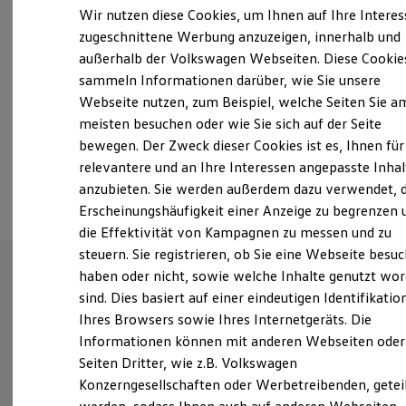
Samstag
08:00
-
13:00
Uhr
Elektrofahrzeugkonzepte
Wir nutzen diese Cookies, um Ihnen auf Ihre Intere
ID. EVERY1
Sonntag
Geschlossen
zugeschnittene Werbung anzuzeigen, innerhalb und
Reichweite
außerhalb der Volkswagen Webseiten. Diese Cookie
Reichweite der ID. Modelle
info@staaf.de
Reichweite im Winter
sammeln Informationen darüber, wie Sie unsere
Rekuperation
Webseite nutzen, zum Beispiel, welche Seiten Sie a
Laden
+49 6187 20110
meisten besuchen oder wie Sie sich auf der Seite
Laden unterwegs
Laden Zuhause
bewegen. Der Zweck dieser Cookies ist es, Ihnen für
Ladestationen finden
relevantere und an Ihre Interessen angepasste Inhal
Ansprechpartner
Ladezeitensimulator
anzubieten. Sie werden außerdem dazu verwendet, d
Batterie
Sicherheit
Erscheinungshäufigkeit einer Anzeige zu begrenzen 
Garantie und Lebensdauer
die Effektivität von Kampagnen zu messen und zu
Nachhaltigkeit
steuern. Sie registrieren, ob Sie eine Webseite besuc
Technologie
Kosten und Kauf
haben oder nicht, sowie welche Inhalte genutzt wo
Verbrauchskosten
sind. Dies basiert auf einer eindeutigen Identifikatio
Wie können wir
Kaufoptionen
Ihres Browsers sowie Ihres Internetgeräts. Die
E-Auto-Förderung
Software und Konnektivität
Informationen können mit anderen Webseiten oder
Ihnen weiterhelfen?
Die ID. Software 6
Seiten Dritter, wie z.B. Volkswagen
ID. Software Versionen und Updates
Konzerngesellschaften oder Werbetreibenden, getei
Digitale Extras
Schnittstellen zu Ihrem ID.