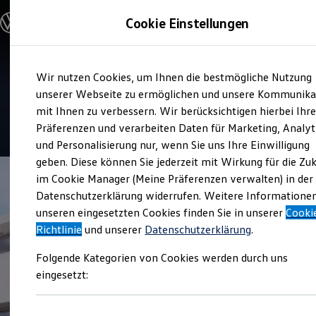
Modelle und Konfigurator
Cookie Einstellungen
Konfigurator
Modelle vergleichen
Konfiguration laden
Zum
Zum
Autosuche
Verkauf und Service
Wir nutzen Cookies, um Ihnen die bestmögliche Nutzung
Hauptinhalt
Footer
Elektroautos
Autohaus Staaf
springen
springen
unserer Webseite zu ermöglichen und unsere Kommunika
ENERGY Sondermodelle
Nutzfahrzeuge
mit Ihnen zu verbessern. Wir berücksichtigen hierbei Ihr
SUV und CUV
4.9
|
518 Bewertungen
Präferenzen und verarbeiten Daten für Marketing, Analyt
Familienautos
und Personalisierung nur, wenn Sie uns Ihre Einwilligung
Kombis
Kompaktwagen
geben. Diese können Sie jederzeit mit Wirkung für die Zu
Sportwagen
im Cookie Manager (Meine Präferenzen verwalten) in der
Schnell verfügbare Fahrzeuge
Angebote und Produkte
Datenschutzerklärung widerrufen. Weitere Informatione
Aktuelle Angebote
unseren eingesetzten Cookies finden Sie in unserer
Cooki
E-Auto-Förderung
Richtlinie
und unserer
Datenschutzerklärung
.
Volkswagen Marktplatz
Die ENERGY Sondermodelle
Folgende Kategorien von Cookies werden durch uns
Junge Gebrauchtwagen und Gebrauchtwagen
Volkswagen Zertifizierte Gebrauchtwagen
eingesetzt:
Elektromobilität bei Gebrauchtwagen
Zubehör- und Serviceangebote
Saisonangebote