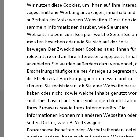
Montag
-
Freitag
07:00
-
17:00
Uhr
Elektrofahrzeugkonzepte
Wir nutzen diese Cookies, um Ihnen auf Ihre Intere
ID. EVERY1
Samstag
08:00
-
12:00
Uhr
zugeschnittene Werbung anzuzeigen, innerhalb und
Reichweite
Sonntag
Geschlossen
außerhalb der Volkswagen Webseiten. Diese Cookie
Reichweite der ID. Modelle
Reichweite im Winter
sammeln Informationen darüber, wie Sie unsere
Rekuperation
Webseite nutzen, zum Beispiel, welche Seiten Sie a
info@stuelpner-kaden.de
Laden
meisten besuchen oder wie Sie sich auf der Seite
Laden unterwegs
Laden Zuhause
+49 37360 1720
bewegen. Der Zweck dieser Cookies ist es, Ihnen für
Ladestationen finden
relevantere und an Ihre Interessen angepasste Inhal
Ladezeitensimulator
anzubieten. Sie werden außerdem dazu verwendet, d
Batterie
Ansprechpartner
Sicherheit
Erscheinungshäufigkeit einer Anzeige zu begrenzen 
Garantie und Lebensdauer
die Effektivität von Kampagnen zu messen und zu
Nachhaltigkeit
steuern. Sie registrieren, ob Sie eine Webseite besuc
Technologie
Kosten und Kauf
haben oder nicht, sowie welche Inhalte genutzt wo
Verbrauchskosten
sind. Dies basiert auf einer eindeutigen Identifikatio
Kaufoptionen
Ihres Browsers sowie Ihres Internetgeräts. Die
E-Auto-Förderung
Wie können wir
Software und Konnektivität
Informationen können mit anderen Webseiten oder
Die ID. Software 6
Seiten Dritter, wie z.B. Volkswagen
ID. Software Versionen und Updates
Ihnen weiterhelfen?
Konzerngesellschaften oder Werbetreibenden, getei
Digitale Extras
Schnittstellen zu Ihrem ID.