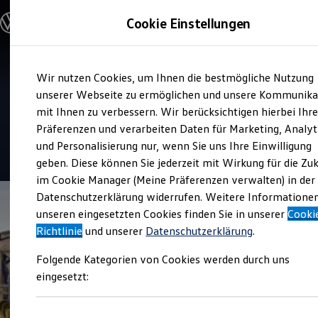
Modelle und Konfigurator
Cookie Einstellungen
Konfigurator
Modelle vergleichen
Konfiguration laden
Zum
Zum
Autosuche
Verkauf und Service
Wir nutzen Cookies, um Ihnen die bestmögliche Nutzung
Hauptinhalt
Footer
Elektroautos
Autohaus Stülpner und
springen
springen
unserer Webseite zu ermöglichen und unsere Kommunika
ENERGY Sondermodelle
Nutzfahrzeuge
mit Ihnen zu verbessern. Wir berücksichtigen hierbei Ihr
Kaden Olbernau
SUV und CUV
Präferenzen und verarbeiten Daten für Marketing, Analyt
Familienautos
und Personalisierung nur, wenn Sie uns Ihre Einwilligung
Kombis
5
|
141 Bewertungen
Kompaktwagen
geben. Diese können Sie jederzeit mit Wirkung für die Zu
Sportwagen
im Cookie Manager (Meine Präferenzen verwalten) in der
Schnell verfügbare Fahrzeuge
Angebote und Produkte
Datenschutzerklärung widerrufen. Weitere Informatione
Aktuelle Angebote
unseren eingesetzten Cookies finden Sie in unserer
Cooki
E-Auto-Förderung
Richtlinie
und unserer
Datenschutzerklärung
.
Volkswagen Marktplatz
Die ENERGY Sondermodelle
Folgende Kategorien von Cookies werden durch uns
Junge Gebrauchtwagen und Gebrauchtwagen
Volkswagen Zertifizierte Gebrauchtwagen
eingesetzt:
Elektromobilität bei Gebrauchtwagen
Zubehör- und Serviceangebote
Saisonangebote