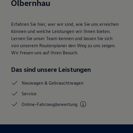
Olbernhau
Motorenöl und Flüssigkeiten
Räder und Reifen
Pannen- und Unfallhilfe
Economy Service
Erfahren Sie hier, wer wir sind, wie Sie uns erreichen
Volkswagen Teile
können und welche Leistungen wir Ihnen bieten.
Zubehör
Modellspezifisches Zubehör
Lernen Sie unser Team kennen und lassen Sie sich
Schutz und Pflege
von unserem Routenplaner den Weg zu uns zeigen.
Transport
Wir freuen uns auf Ihren Besuch.
Entertainment und Elektronik
Individualisieren
Wallbox und Ladekabel
Das sind unsere Leistungen
Digitale Extras
Dienste für Ihr Modell finden
Volkswagen Apps, Login und Shop
Neuwagen &
Gebrauchtwagen
Handy und Fahrzeug verbinden
Updates für Software, Karten und Radio
Service
Über Ihr Auto
Vorgängermodelle
Online-Fahrzeugbewertung
Kundeninformationen
Volkswagen Kundenbetreuung
Warn- und Kontrollleuchten
Assistenzsysteme
Digitale Betriebsanleitung
Live Beratung