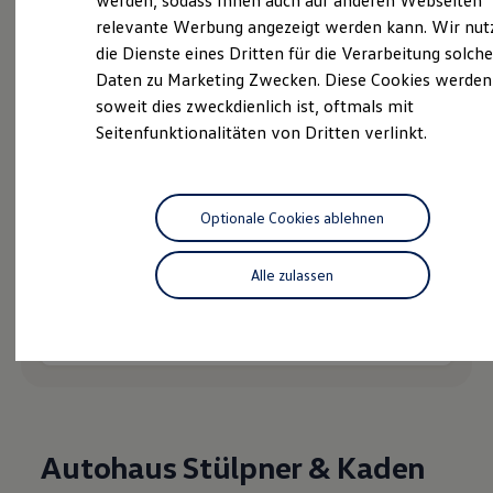
werden, sodass Ihnen auch auf anderen Webseiten
Hybridautos
relevante Werbung angezeigt werden kann. Wir nut
Marke und Erlebnis
die Dienste eines Dritten für die Verarbeitung solche
Volkswagen R und R Experience
R-Modelle
Daten zu Marketing Zwecken. Diese Cookies werden
Probefahrt vereinbaren
R Experience
soweit dies zweckdienlich ist, oftmals mit
Driving Experience
Seitenfunktionalitäten von Dritten verlinkt.
Volkswagen entdecken
Werkbesichtigung
Factory visit
Lifestyle Shop
T-Roc Kollektion
Fahrzeugangebot anfordern
Optionale Cookies ablehnen
Golf Kollektion
ID. Kollektion
Volkswagen Kollektion
Alle zulassen
R-Kollektion
GTI Kollektion
Fußball Drop
Serviceanfrage stellen
we drive football
#wedriveproud
Besitzer und Service
myVolkswagen
Software Updates
Service und Ersatzteile
Autohaus Stülpner & Kaden
Inspektion und HU/AU
Reparaturen und Checks