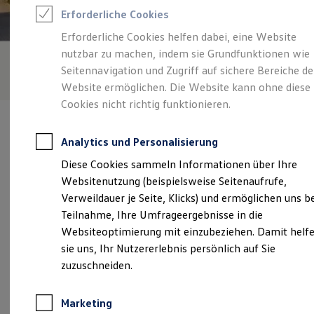
Reifenpakete
Erforderliche Cookies
Leasing
Leasing-Angebote
Erforderliche Cookies helfen dabei, eine Website
Gebrauchtwagen Leasing
nutzbar zu machen, indem sie Grundfunktionen wie
Junge Gebrauchtwagen-Leasing
Elektroauto Leasing
Seitennavigation und Zugriff auf sichere Bereiche de
Kleinwagen-Leasing
Website ermöglichen. Die Website kann ohne diese
Leasing ohne Anzahlung
Cookies nicht richtig funktionieren.
Finanzierung
Autokredit mit Schlussrate
Versicherungen und Garantien
Analytics und Personalisierung
Kfz-Versicherung
Restschuldversicherungen
Diese Cookies sammeln Informationen über Ihre
Garantien
Verantwortlich für die Inhalte auf dieser Seite ist die Autohaus
Websitenutzung (beispielsweise Seitenaufrufe,
Wartungsverträge
Stülpner - Kaden
(
Impressum & Rechtliches
)
Geschäftskunden
Verweildauer je Seite, Klicks) und ermöglichen uns b
Professional Class bei Volkswagen
Teilnahme, Ihre Umfrageergebnisse in die
Großkunden
Websiteoptimierung mit einzubeziehen. Damit helf
Behörden
Unsere 
Direktkunden
sie uns, Ihr Nutzererlebnis persönlich auf Sie
Sonderfahrzeuge
zuzuschneiden.
Anpfiff zum Gewinn
Elektromobilität
Grünthaler Straße 116, 09526 Olbernhau
Elektroautos
Marketing
ID. Tutorials