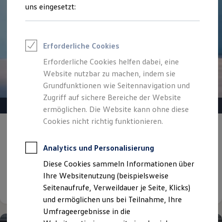
Reifenpakete
uns eingesetzt:
Leasing
Leasing-Angebote
Gebrauchtwagen Leasing
Junge Gebrauchtwagen-Leasing
Erforderliche Cookies
Elektroauto Leasing
Kleinwagen-Leasing
Erforderliche Cookies helfen dabei, eine
Leasing ohne Anzahlung
Website nutzbar zu machen, indem sie
Finanzierung
Autokredit mit Schlussrate
Grundfunktionen wie Seitennavigation und
Versicherungen und Garantien
Zugriff auf sichere Bereiche der Website
Kfz-Versicherung
ermöglichen. Die Website kann ohne diese
Restschuldversicherungen
Garantien
Cookies nicht richtig funktionieren.
Gepflegt, geprüft und für gut befunden.
Wartungsverträge
Geschäftskunden
Volkswagen Zertifizierte
Professional Class bei Volkswagen
Analytics und Personalisierung
Gebrauchtwagen.
Großkunden
Diese Cookies sammeln Informationen über
Behörden
Direktkunden
Ihre Websitenutzung (beispielsweise
Details ansehen
Sonderfahrzeuge
Seitenaufrufe, Verweildauer je Seite, Klicks)
Anpfiff zum Gewinn
und ermöglichen uns bei Teilnahme, Ihre
Elektromobilität
Elektroautos
Umfrageergebnisse in die
ID. Tutorials