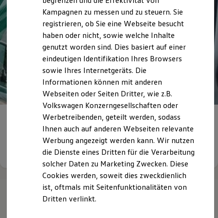
begrenzen und die Effektivität von
Hybridautos
Kampagnen zu messen und zu steuern. Sie
Marke und Erlebnis
registrieren, ob Sie eine Webseite besucht
Volkswagen R und R Experience
R-Modelle
haben oder nicht, sowie welche Inhalte
R Experience
genutzt worden sind. Dies basiert auf einer
Driving Experience
eindeutigen Identifikation Ihres Browsers
Volkswagen entdecken
Werkbesichtigung
sowie Ihres Internetgeräts. Die
Factory visit
Informationen können mit anderen
Lifestyle Shop
Webseiten oder Seiten Dritter, wie z.B.
T-Roc Kollektion
Golf Kollektion
Volkswagen Konzerngesellschaften oder
ID. Kollektion
Werbetreibenden, geteilt werden, sodass
Willkommen beim
Autohaus Südring
Volkswagen Kollektion
Ihnen auch auf anderen Webseiten relevante
R-Kollektion
GTI Kollektion
Werbung angezeigt werden kann. Wir nutzen
Fußball Drop
Details ansehen
die Dienste eines Dritten für die Verarbeitung
we drive football
solcher Daten zu Marketing Zwecken. Diese
#wedriveproud
Besitzer und Service
Cookies werden, soweit dies zweckdienlich
myVolkswagen
ist, oftmals mit Seitenfunktionalitäten von
Software Updates
Dritten verlinkt.
Service und Ersatzteile
Inspektion und HU/AU
Reparaturen und Checks