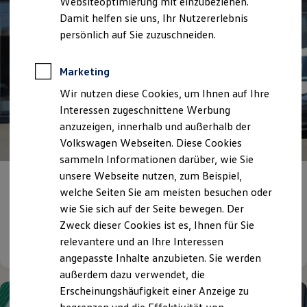
Websiteoptimierung mit einzubeziehen.
Elektrofahrzeugkonzepte
Damit helfen sie uns, Ihr Nutzererlebnis
ID. EVERY1
Reichweite
persönlich auf Sie zuzuschneiden.
Reichweite der ID. Modelle
Reichweite im Winter
Rekuperation
Marketing
Laden
Wir nutzen diese Cookies, um Ihnen auf Ihre
Laden unterwegs
Laden Zuhause
Interessen zugeschnittene Werbung
Ladestationen finden
anzuzeigen, innerhalb und außerhalb der
Ladezeitensimulator
Volkswagen Webseiten. Diese Cookies
Batterie
Sicherheit
sammeln Informationen darüber, wie Sie
Garantie und Lebensdauer
unsere Webseite nutzen, zum Beispiel,
Nachhaltigkeit
Ein Familienunternehmen
mit
welche Seiten Sie am meisten besuchen oder
Technologie
Bodenhaftung und Innovationskraft
Kosten und Kauf
wie Sie sich auf der Seite bewegen. Der
Verbrauchskosten
Zweck dieser Cookies ist es, Ihnen für Sie
Kaufoptionen
Details ansehen
relevantere und an Ihre Interessen
E-Auto-Förderung
Software und Konnektivität
angepasste Inhalte anzubieten. Sie werden
Die ID. Software 6
außerdem dazu verwendet, die
ID. Software Versionen und Updates
Erscheinungshäufigkeit einer Anzeige zu
Digitale Extras
Schnittstellen zu Ihrem ID.