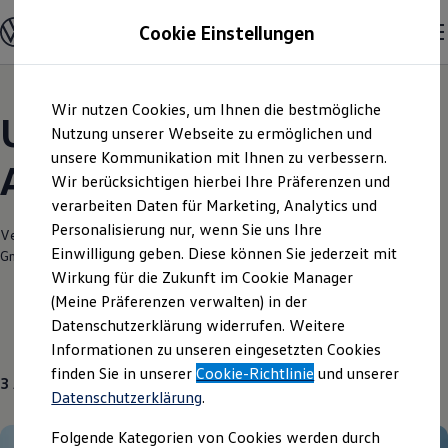
Modelle und Konfigurator
Cookie Einstellungen
Konfigurator
Modelle vergleichen
Konfiguration laden
Zum
Zum
Autosuche
Wir nutzen Cookies, um Ihnen die bestmögliche
Hauptinhalt
Footer
Elektroautos
Unsere aktuellen
springen
springen
Nutzung unserer Webseite zu ermöglichen und
ENERGY Sondermodelle
Nutzfahrzeuge
unsere Kommunikation mit Ihnen zu verbessern.
Angebote und mehr
SUV und CUV
Wir berücksichtigen hierbei Ihre Präferenzen und
Familienautos
verarbeiten Daten für Marketing, Analytics und
Kombis
Kompaktwagen
Personalisierung nur, wenn Sie uns Ihre
Verantwortlich für die Inhalte auf dieser Seite ist die Autohaus Südring
Sportwagen
Einwilligung geben. Diese können Sie jederzeit mit
GmbH
(
Impressum & Rechtliches
)
Schnell verfügbare Fahrzeuge
Angebote und Produkte
Wirkung für die Zukunft im Cookie Manager
Aktuelle Angebote
(Meine Präferenzen verwalten) in der
E-Auto-Förderung
Datenschutzerklärung widerrufen. Weitere
Volkswagen Marktplatz
Gebrauchtwagen
Über uns
Informationen zu unseren eingesetzten Cookies
Die ENERGY Sondermodelle
Junge Gebrauchtwagen und Gebrauchtwagen
finden Sie in unserer
Cookie-Richtlinie
und unserer
3
Angebote
Volkswagen Zertifizierte Gebrauchtwagen
Datenschutzerklärung
.
Elektromobilität bei Gebrauchtwagen
Zubehör- und Serviceangebote
Folgende Kategorien von Cookies werden durch
Saisonangebote