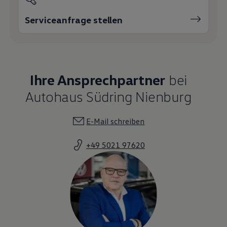
Magazin
Lifestyle
Serviceanfrage stellen
Transport
Familie
Elektromobilität
Volkswagen R
Pannen- und Unfallhilfe
Volkswagen Kundenbetreuung
Ihre Ansprechpartner
bei
Autohaus Südring Nienburg
E-Mail schreiben
+49 5021 97620