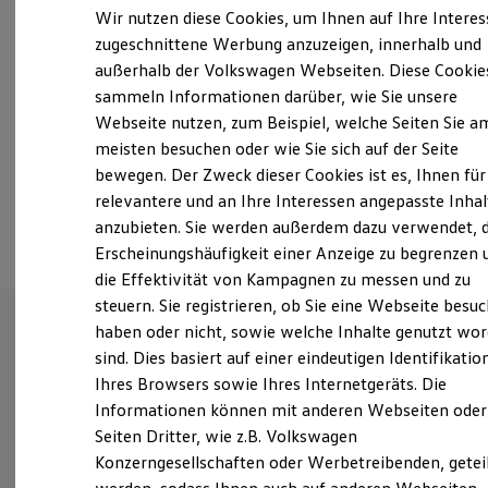
Samstag
09:00
-
13:00
Uhr
Elektrofahrzeugkonzepte
Wir nutzen diese Cookies, um Ihnen auf Ihre Intere
ID. EVERY1
Sonntag
Geschlossen
zugeschnittene Werbung anzuzeigen, innerhalb und
Reichweite
außerhalb der Volkswagen Webseiten. Diese Cookie
Reichweite der ID. Modelle
info@auto-timmer.de
Reichweite im Winter
sammeln Informationen darüber, wie Sie unsere
Rekuperation
Webseite nutzen, zum Beispiel, welche Seiten Sie a
Laden
+49 591 963610
meisten besuchen oder wie Sie sich auf der Seite
Laden unterwegs
Laden Zuhause
bewegen. Der Zweck dieser Cookies ist es, Ihnen für
Ladestationen finden
relevantere und an Ihre Interessen angepasste Inhal
Ansprechpartner
Ladezeitensimulator
anzubieten. Sie werden außerdem dazu verwendet, d
Batterie
Sicherheit
Erscheinungshäufigkeit einer Anzeige zu begrenzen 
Garantie und Lebensdauer
die Effektivität von Kampagnen zu messen und zu
Nachhaltigkeit
steuern. Sie registrieren, ob Sie eine Webseite besuc
Technologie
Kosten und Kauf
haben oder nicht, sowie welche Inhalte genutzt wo
Verbrauchskosten
sind. Dies basiert auf einer eindeutigen Identifikatio
Wie können wir
Kaufoptionen
Ihres Browsers sowie Ihres Internetgeräts. Die
E-Auto-Förderung
Software und Konnektivität
Informationen können mit anderen Webseiten oder
Ihnen weiterhelfen?
Die ID. Software 6
Seiten Dritter, wie z.B. Volkswagen
ID. Software Versionen und Updates
Konzerngesellschaften oder Werbetreibenden, getei
Digitale Extras
Schnittstellen zu Ihrem ID.