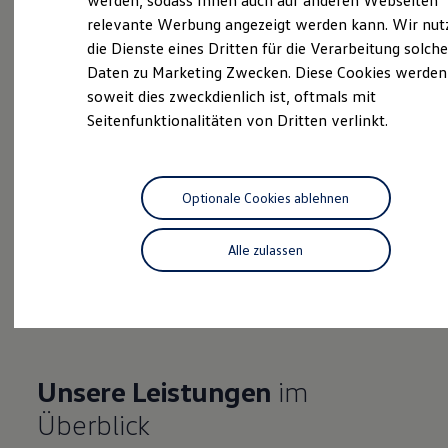
werden, sodass Ihnen auch auf anderen Webseiten
Hybridautos
relevante Werbung angezeigt werden kann. Wir nut
Marke und Erlebnis
die Dienste eines Dritten für die Verarbeitung solche
Volkswagen R und R Experience
Probefahrt vereinbaren
R-Modelle
Daten zu Marketing Zwecken. Diese Cookies werden
R Experience
soweit dies zweckdienlich ist, oftmals mit
Driving Experience
Seitenfunktionalitäten von Dritten verlinkt.
Volkswagen entdecken
Werkbesichtigung
Factory visit
Fahrzeugangebot anfordern
Lifestyle Shop
T-Roc Kollektion
Optionale Cookies ablehnen
Golf Kollektion
ID. Kollektion
Volkswagen Kollektion
Alle zulassen
R-Kollektion
Serviceanfrage stellen
GTI Kollektion
Fußball Drop
we drive football
#wedriveproud
Besitzer und Service
myVolkswagen
Unsere Leistungen
im
Software Updates
Service und Ersatzteile
Überblick
Inspektion und HU/AU
Reparaturen und Checks