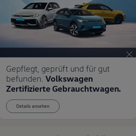
Magazin
Lifestyle
Transport
Familie
Elektromobilität
Volkswagen R
Pannen- und Unfallhilfe
Volkswagen Kundenbetreuung
Gepflegt, geprüft und für gut
befunden.
Volkswagen
Zertifizierte Gebrauchtwagen.
Details ansehen