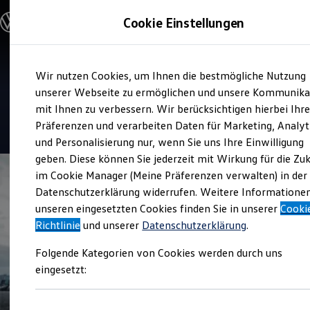
Modelle und Konfigurator
Cookie Einstellungen
Konfigurator
Modelle vergleichen
Konfiguration laden
Zum
Zum
Autosuche
Verkauf und Service
Wir nutzen Cookies, um Ihnen die bestmögliche Nutzung
Hauptinhalt
Footer
Elektroautos
Autohaus Timmer
springen
springen
unserer Webseite zu ermöglichen und unsere Kommunika
ENERGY Sondermodelle
Nutzfahrzeuge
mit Ihnen zu verbessern. Wir berücksichtigen hierbei Ihr
SUV und CUV
4.6
|
225 Bewertungen
Präferenzen und verarbeiten Daten für Marketing, Analyt
Familienautos
und Personalisierung nur, wenn Sie uns Ihre Einwilligung
Kombis
Kompaktwagen
geben. Diese können Sie jederzeit mit Wirkung für die Zu
Sportwagen
im Cookie Manager (Meine Präferenzen verwalten) in der
Schnell verfügbare Fahrzeuge
Angebote und Produkte
Datenschutzerklärung widerrufen. Weitere Informatione
Aktuelle Angebote
unseren eingesetzten Cookies finden Sie in unserer
Cooki
E-Auto-Förderung
Richtlinie
und unserer
Datenschutzerklärung
.
Volkswagen Marktplatz
Die ENERGY Sondermodelle
Folgende Kategorien von Cookies werden durch uns
Junge Gebrauchtwagen und Gebrauchtwagen
Volkswagen Zertifizierte Gebrauchtwagen
eingesetzt:
Elektromobilität bei Gebrauchtwagen
Zubehör- und Serviceangebote
Saisonangebote