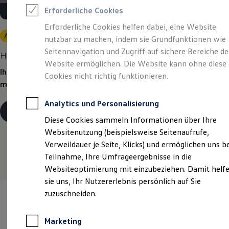
Reifenpakete
Erforderliche Cookies
Leasing
Leasing-Angebote
Erforderliche Cookies helfen dabei, eine Website
Gebrauchtwagen Leasing
Angebot gültig bis 30.09.2026
nutzbar zu machen, indem sie Grundfunktionen wie
Junge Gebrauchtwagen-Leasing
Elektroauto Leasing
Seitennavigation und Zugriff auf sichere Bereiche de
Heiß begehrt.
Kühl kalkuliert.
Kleinwagen-Leasing
Website ermöglichen. Die Website kann ohne diese
Leasing ohne Anzahlung
Ihr Traumauto? Heiß begehrt. Ihre Leasingrate? Eiskalt
Cookies nicht richtig funktionieren.
Finanzierung
machbar.
Autokredit mit Schlussrate
Versicherungen und Garantien
Analytics und Personalisierung
Kfz-Versicherung
Details ansehen
Restschuldversicherungen
Diese Cookies sammeln Informationen über Ihre
Garantien
Websitenutzung (beispielsweise Seitenaufrufe,
Wartungsverträge
Geschäftskunden
Verweildauer je Seite, Klicks) und ermöglichen uns b
Professional Class bei Volkswagen
Teilnahme, Ihre Umfrageergebnisse in die
Großkunden
Websiteoptimierung mit einzubeziehen. Damit helf
Behörden
Direktkunden
sie uns, Ihr Nutzererlebnis persönlich auf Sie
Sonderfahrzeuge
zuzuschneiden.
Anpfiff zum Gewinn
Elektromobilität
Elektroautos
Marketing
ID. Tutorials