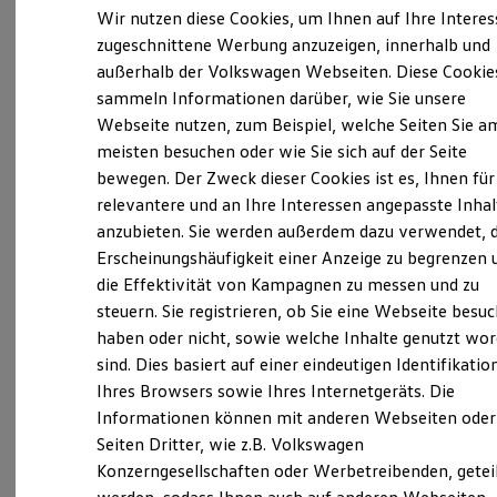
Verantwortlich für die Inhalte auf dieser Seite ist die Autohaus
Elektrofahrzeugkonzepte
Wir nutzen diese Cookies, um Ihnen auf Ihre Intere
Tolles GmbH
(
Impressum & Rechtliches
)
ID. EVERY1
zugeschnittene Werbung anzuzeigen, innerhalb und
Reichweite
außerhalb der Volkswagen Webseiten. Diese Cookie
Reichweite der ID. Modelle
Reichweite im Winter
sammeln Informationen darüber, wie Sie unsere
Unsere 
Rekuperation
Webseite nutzen, zum Beispiel, welche Seiten Sie a
Laden
meisten besuchen oder wie Sie sich auf der Seite
Laden unterwegs
Laden Zuhause
bewegen. Der Zweck dieser Cookies ist es, Ihnen für
In Ückerath 115, 41542 Dormagen
Ladestationen finden
relevantere und an Ihre Interessen angepasste Inhal
Ladezeitensimulator
anzubieten. Sie werden außerdem dazu verwendet, d
Batterie
Montag
-
Freitag
07:30
-
18:00
Uhr
Sicherheit
Erscheinungshäufigkeit einer Anzeige zu begrenzen 
Samstag
09:00
-
13:00
Uhr
Garantie und Lebensdauer
die Effektivität von Kampagnen zu messen und zu
Nachhaltigkeit
Sonntag
Geschlossen
steuern. Sie registrieren, ob Sie eine Webseite besuc
Technologie
Kosten und Kauf
haben oder nicht, sowie welche Inhalte genutzt wo
Verbrauchskosten
info@schwab-tolles.de
sind. Dies basiert auf einer eindeutigen Identifikatio
Kaufoptionen
Ihres Browsers sowie Ihres Internetgeräts. Die
E-Auto-Förderung
+49 2133 296100
Software und Konnektivität
Informationen können mit anderen Webseiten oder
Die ID. Software 6
Seiten Dritter, wie z.B. Volkswagen
ID. Software Versionen und Updates
Konzerngesellschaften oder Werbetreibenden, getei
Digitale Extras
Ansprechpartner
Schnittstellen zu Ihrem ID.