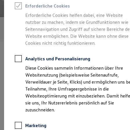
Reifenpakete
Erforderliche Cookies
Leasing
Leasing-Angebote
Erforderliche Cookies helfen dabei, eine Website
Gebrauchtwagen Leasing
nutzbar zu machen, indem sie Grundfunktionen wie
Junge Gebrauchtwagen-Leasing
Elektroauto Leasing
Seitennavigation und Zugriff auf sichere Bereiche de
Kleinwagen-Leasing
Website ermöglichen. Die Website kann ohne diese
Leasing ohne Anzahlung
Cookies nicht richtig funktionieren.
Finanzierung
Autokredit mit Schlussrate
Versicherungen und Garantien
Analytics und Personalisierung
Kfz-Versicherung
Restschuldversicherungen
Diese Cookies sammeln Informationen über Ihre
Garantien
Verantwortlich für die Inhalte auf dieser Seite ist die Autohaus
Websitenutzung (beispielsweise Seitenaufrufe,
Wartungsverträge
Uesen Schmidt + Koch GmbH
(
Impressum & Rechtliches
)
Geschäftskunden
Verweildauer je Seite, Klicks) und ermöglichen uns b
Professional Class bei Volkswagen
Teilnahme, Ihre Umfrageergebnisse in die
Großkunden
Websiteoptimierung mit einzubeziehen. Damit helf
Behörden
Unsere 
Direktkunden
sie uns, Ihr Nutzererlebnis persönlich auf Sie
Sonderfahrzeuge
zuzuschneiden.
Anpfiff zum Gewinn
Elektromobilität
Obernstraße 153, 28832 Achim
Elektroautos
Marketing
ID. Tutorials