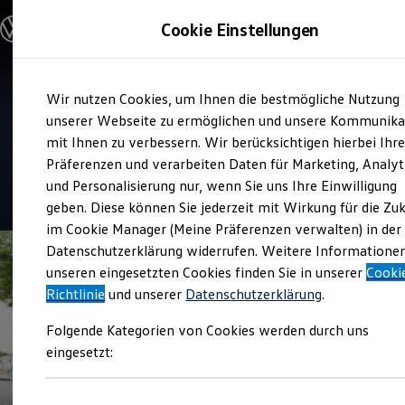
Modelle und Konfigurator
Cookie Einstellungen
Konfigurator
Modelle vergleichen
Konfiguration laden
Zum
Zum
Autosuche
Service
Wir nutzen Cookies, um Ihnen die bestmögliche Nutzung
Hauptinhalt
Footer
Elektroautos
Autohaus Uesen Schmidt +
springen
springen
unserer Webseite zu ermöglichen und unsere Kommunika
ENERGY Sondermodelle
Nutzfahrzeuge
mit Ihnen zu verbessern. Wir berücksichtigen hierbei Ihr
Koch
SUV und CUV
Präferenzen und verarbeiten Daten für Marketing, Analyt
Familienautos
und Personalisierung nur, wenn Sie uns Ihre Einwilligung
Kombis
4.8
|
122 Bewertungen
Kompaktwagen
geben. Diese können Sie jederzeit mit Wirkung für die Zu
Sportwagen
im Cookie Manager (Meine Präferenzen verwalten) in der
Schnell verfügbare Fahrzeuge
Angebote und Produkte
Datenschutzerklärung widerrufen. Weitere Informatione
Aktuelle Angebote
unseren eingesetzten Cookies finden Sie in unserer
Cooki
E-Auto-Förderung
Richtlinie
und unserer
Datenschutzerklärung
.
Volkswagen Marktplatz
Die ENERGY Sondermodelle
Folgende Kategorien von Cookies werden durch uns
Junge Gebrauchtwagen und Gebrauchtwagen
Volkswagen Zertifizierte Gebrauchtwagen
eingesetzt:
Elektromobilität bei Gebrauchtwagen
Zubehör- und Serviceangebote
Saisonangebote