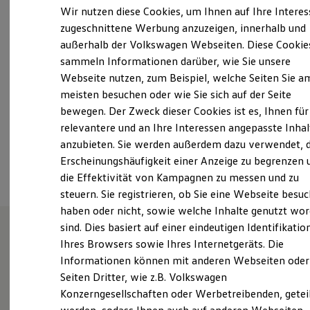
Montag
-
Freitag
08:00
-
18:00
Uhr
Elektrofahrzeugkonzepte
Wir nutzen diese Cookies, um Ihnen auf Ihre Intere
ID. EVERY1
Samstag
08:00
-
13:00
Uhr
zugeschnittene Werbung anzuzeigen, innerhalb und
Reichweite
Sonntag
Geschlossen
außerhalb der Volkswagen Webseiten. Diese Cookie
Reichweite der ID. Modelle
Reichweite im Winter
sammeln Informationen darüber, wie Sie unsere
Rekuperation
Webseite nutzen, zum Beispiel, welche Seiten Sie a
ues@schmidt-und-koch.de
Laden
meisten besuchen oder wie Sie sich auf der Seite
Laden unterwegs
Laden Zuhause
+49 4202 88400
bewegen. Der Zweck dieser Cookies ist es, Ihnen für
Ladestationen finden
relevantere und an Ihre Interessen angepasste Inhal
Ladezeitensimulator
anzubieten. Sie werden außerdem dazu verwendet, d
Batterie
Ansprechpartner
Sicherheit
Erscheinungshäufigkeit einer Anzeige zu begrenzen 
Garantie und Lebensdauer
die Effektivität von Kampagnen zu messen und zu
Nachhaltigkeit
steuern. Sie registrieren, ob Sie eine Webseite besuc
Technologie
Kosten und Kauf
haben oder nicht, sowie welche Inhalte genutzt wo
Verbrauchskosten
sind. Dies basiert auf einer eindeutigen Identifikatio
Kaufoptionen
Ihres Browsers sowie Ihres Internetgeräts. Die
E-Auto-Förderung
Willkommen im Autohaus
Software und Konnektivität
Informationen können mit anderen Webseiten oder
Die ID. Software 6
Uesen Schmidt + Koch GmbH
Seiten Dritter, wie z.B. Volkswagen
ID. Software Versionen und Updates
Konzerngesellschaften oder Werbetreibenden, getei
Digitale Extras
Schnittstellen zu Ihrem ID.