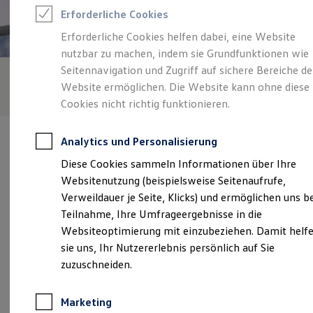
Reifenpakete
Erforderliche Cookies
Leasing
Leasing-Angebote
Erforderliche Cookies helfen dabei, eine Website
Gebrauchtwagen Leasing
nutzbar zu machen, indem sie Grundfunktionen wie
Junge Gebrauchtwagen-Leasing
Elektroauto Leasing
Seitennavigation und Zugriff auf sichere Bereiche de
Kleinwagen-Leasing
Website ermöglichen. Die Website kann ohne diese
Leasing ohne Anzahlung
Cookies nicht richtig funktionieren.
Finanzierung
Autokredit mit Schlussrate
Versicherungen und Garantien
Analytics und Personalisierung
Kfz-Versicherung
Restschuldversicherungen
Diese Cookies sammeln Informationen über Ihre
Garantien
Websitenutzung (beispielsweise Seitenaufrufe,
Wartungsverträge
Verantwortlich für die Inhalte auf dieser Seite ist die Autohaus
Geschäftskunden
Verweildauer je Seite, Klicks) und ermöglichen uns b
Ursula Ott Inh. Karl-Heinz Büchelin
(
Impressum & Rechtliches
)
Professional Class bei Volkswagen
Teilnahme, Ihre Umfrageergebnisse in die
Großkunden
Websiteoptimierung mit einzubeziehen. Damit helf
Behörden
Direktkunden
sie uns, Ihr Nutzererlebnis persönlich auf Sie
Unsere 
Sonderfahrzeuge
zuzuschneiden.
Anpfiff zum Gewinn
Elektromobilität
Elektroautos
Rheinstraße 23, 79588 Efringen-Kirchen
Marketing
ID. Tutorials