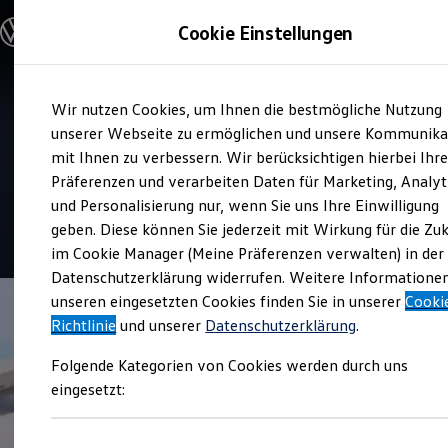
Modelle und Konfigurator
Cookie Einstellungen
Konfigurator
Modelle vergleichen
Konfiguration laden
Zum
Zum
Autosuche
Service
Wir nutzen Cookies, um Ihnen die bestmögliche Nutzung
Hauptinhalt
Footer
Elektroautos
Autohaus Ursula Ott
springen
springen
unserer Webseite zu ermöglichen und unsere Kommunika
ENERGY Sondermodelle
Nutzfahrzeuge
mit Ihnen zu verbessern. Wir berücksichtigen hierbei Ihr
SUV und CUV
Präferenzen und verarbeiten Daten für Marketing, Analyt
Top Kundenzufriedenheit Service 2026
Familienautos
und Personalisierung nur, wenn Sie uns Ihre Einwilligung
Kombis
Kompaktwagen
geben. Diese können Sie jederzeit mit Wirkung für die Zu
5
|
388 Bewertungen
Sportwagen
im Cookie Manager (Meine Präferenzen verwalten) in der
Schnell verfügbare Fahrzeuge
Angebote und Produkte
Datenschutzerklärung widerrufen. Weitere Informatione
Aktuelle Angebote
unseren eingesetzten Cookies finden Sie in unserer
Cooki
E-Auto-Förderung
Richtlinie
und unserer
Datenschutzerklärung
.
Volkswagen Marktplatz
Die ENERGY Sondermodelle
Folgende Kategorien von Cookies werden durch uns
Junge Gebrauchtwagen und Gebrauchtwagen
Volkswagen Zertifizierte Gebrauchtwagen
eingesetzt:
Elektromobilität bei Gebrauchtwagen
Zubehör- und Serviceangebote
Saisonangebote