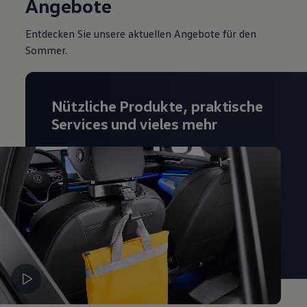
Angebote
Magazin
Lifestyle
Entdecken Sie unsere aktuellen Angebote für den
Transport
Familie
Sommer.
Elektromobilität
Volkswagen R
Pannen- und Unfallhilfe
Volkswagen Kundenbetreuung
Nützliche Produkte, praktische
Services und vieles mehr