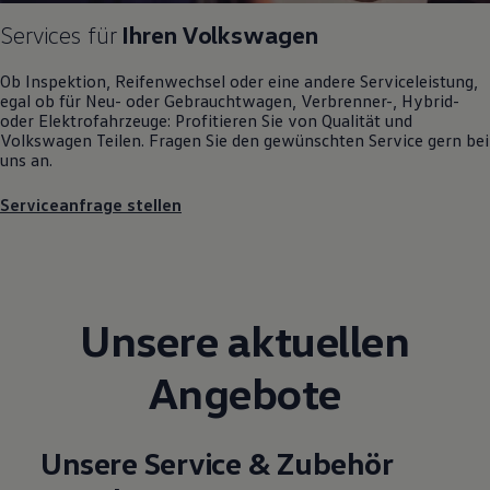
Motorenöl und Flüssigkeiten
Services für
Ihren
Volkswagen
Räder und Reifen
Pannen- und Unfallhilfe
Economy Service
Ob Inspektion, Reifenwechsel oder eine andere Serviceleistung,
Volkswagen Teile
egal ob für Neu- oder
Gebrauchtwagen
, Verbrenner-, Hybrid-
Zubehör
oder Elektrofahrzeuge: Profitieren Sie von Qualität und
Modellspezifisches Zubehör
Volkswagen
Teilen. Fragen Sie den gewünschten
Service
gern bei
Schutz und Pflege
uns an.
Transport
Entertainment und Elektronik
Serviceanfrage stellen
Individualisieren
Wallbox und Ladekabel
Digitale Extras
Dienste für Ihr Modell finden
Volkswagen Apps, Login und Shop
Handy und Fahrzeug verbinden
Unsere aktuellen
Updates für Software, Karten und Radio
Über Ihr Auto
Vorgängermodelle
Angebote
Kundeninformationen
Volkswagen Kundenbetreuung
Warn- und Kontrollleuchten
Assistenzsysteme
Unsere Service & Zubehör
Digitale Betriebsanleitung
Live Beratung