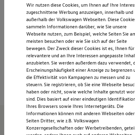
Elektrofahrzeugkonzepte
Wir nutzen diese Cookies, um Ihnen auf Ihre Intere
ID. EVERY1
Montag
-
Freitag
08:00
-
12:00
Uhr
zugeschnittene Werbung anzuzeigen, innerhalb und
Reichweite
13:30
-
17:30
Uhr
außerhalb der Volkswagen Webseiten. Diese Cookie
Reichweite der ID. Modelle
Reichweite im Winter
Samstag
Geschlossen
sammeln Informationen darüber, wie Sie unsere
Rekuperation
Webseite nutzen, zum Beispiel, welche Seiten Sie a
Sonntag
Geschlossen
Laden
meisten besuchen oder wie Sie sich auf der Seite
Laden unterwegs
Laden Zuhause
bewegen. Der Zweck dieser Cookies ist es, Ihnen für
info@auto-ott.com
Ladestationen finden
relevantere und an Ihre Interessen angepasste Inhal
Ladezeitensimulator
anzubieten. Sie werden außerdem dazu verwendet, d
Batterie
+49 7628 942360
Sicherheit
Erscheinungshäufigkeit einer Anzeige zu begrenzen 
Garantie und Lebensdauer
die Effektivität von Kampagnen zu messen und zu
Nachhaltigkeit
Ansprechpartner
steuern. Sie registrieren, ob Sie eine Webseite besuc
Technologie
Kosten und Kauf
haben oder nicht, sowie welche Inhalte genutzt wo
Verbrauchskosten
sind. Dies basiert auf einer eindeutigen Identifikatio
Kaufoptionen
Ihres Browsers sowie Ihres Internetgeräts. Die
E-Auto-Förderung
Software und Konnektivität
Informationen können mit anderen Webseiten oder
Die ID. Software 6
Seiten Dritter, wie z.B. Volkswagen
ID. Software Versionen und Updates
Unsere Leistungen
im
Konzerngesellschaften oder Werbetreibenden, getei
Digitale Extras
Schnittstellen zu Ihrem ID.