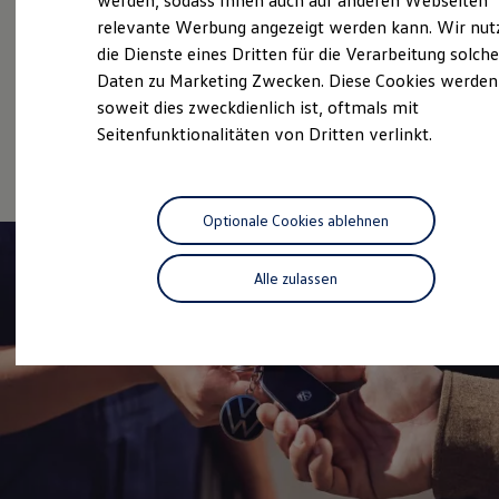
Überblick
werden, sodass Ihnen auch auf anderen Webseiten
Hybridautos
relevante Werbung angezeigt werden kann. Wir nut
Marke und Erlebnis
die Dienste eines Dritten für die Verarbeitung solche
Volkswagen R und R Experience
Gebrauchtwagen
R-Modelle
Daten zu Marketing Zwecken. Diese Cookies werden
R Experience
Service
soweit dies zweckdienlich ist, oftmals mit
Driving Experience
Seitenfunktionalitäten von Dritten verlinkt.
Volkswagen entdecken
Online-Fahrzeugbewertung
Werkbesichtigung
Factory visit
Lifestyle Shop
T-Roc Kollektion
Optionale Cookies ablehnen
Golf Kollektion
ID. Kollektion
Volkswagen Kollektion
Alle zulassen
R-Kollektion
GTI Kollektion
Fußball Drop
we drive football
#wedriveproud
Besitzer und Service
myVolkswagen
Software Updates
Service und Ersatzteile
Inspektion und HU/AU
Reparaturen und Checks