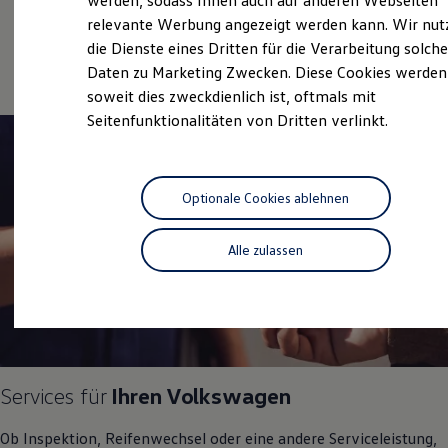
werden, sodass Ihnen auch auf anderen Webseiten
Service
Hybridautos
relevante Werbung angezeigt werden kann. Wir nut
Marke und Erlebnis
Online-Fahrzeugbewertung
die Dienste eines Dritten für die Verarbeitung solche
Volkswagen R und R Experience
R-Modelle
Daten zu Marketing Zwecken. Diese Cookies werden
R Experience
soweit dies zweckdienlich ist, oftmals mit
Driving Experience
Seitenfunktionalitäten von Dritten verlinkt.
Volkswagen entdecken
Werkbesichtigung
Factory visit
Lifestyle Shop
T-Roc Kollektion
Optionale Cookies ablehnen
Golf Kollektion
ID. Kollektion
Volkswagen Kollektion
Alle zulassen
R-Kollektion
GTI Kollektion
Fußball Drop
we drive football
#wedriveproud
Besitzer und Service
myVolkswagen
Software Updates
Services für
Ihren
Volkswagen
Service und Ersatzteile
Inspektion und HU/AU
Ob Inspektion, Reifenwechsel oder eine andere Serviceleistung,
Reparaturen und Checks