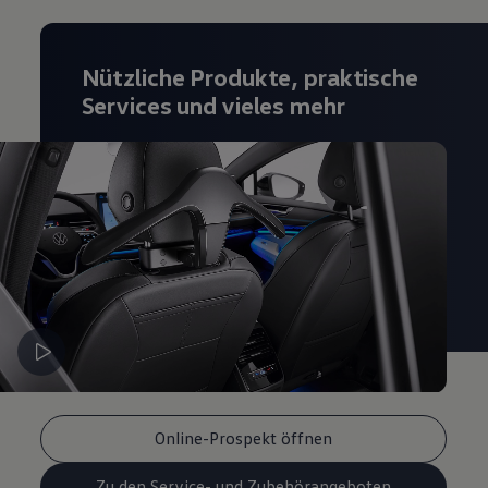
Magazin
Lifestyle
Transport
Nützliche Produkte, praktische
Familie
Elektromobilität
Services und vieles mehr
Volkswagen R
Pannen- und Unfallhilfe
Volkswagen Kundenbetreuung
Online-Prospekt öffnen
Zu den Service- und Zubehörangeboten