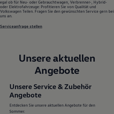
egal ob für Neu- oder
Gebrauchtwagen
, Verbrenner-, Hybrid-
Motorenöl und Flüssigkeiten
oder Elektrofahrzeuge: Profitieren Sie von Qualität und
Räder und Reifen
Volkswagen
Teilen. Fragen Sie den gewünschten
Service
gern bei
Pannen- und Unfallhilfe
uns an.
Economy Service
Volkswagen Teile
Serviceanfrage stellen
Zubehör
Modellspezifisches Zubehör
Schutz und Pflege
Transport
Entertainment und Elektronik
Individualisieren
Unsere aktuellen
Wallbox und Ladekabel
Digitale Extras
Dienste für Ihr Modell finden
Angebote
Volkswagen Apps, Login und Shop
Handy und Fahrzeug verbinden
Updates für Software, Karten und Radio
Über Ihr Auto
Unsere Service & Zubehör
Vorgängermodelle
Kundeninformationen
Angebote
Volkswagen Kundenbetreuung
Warn- und Kontrollleuchten
Assistenzsysteme
Entdecken Sie unsere aktuellen Angebote für den
Digitale Betriebsanleitung
Sommer.
Live Beratung