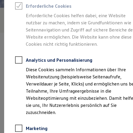
Reifenpakete
Erforderliche Cookies
Leasing
Leasing-Angebote
Erforderliche Cookies helfen dabei, eine Website
Gebrauchtwagen Leasing
nutzbar zu machen, indem sie Grundfunktionen wie
Junge Gebrauchtwagen-Leasing
Elektroauto Leasing
Seitennavigation und Zugriff auf sichere Bereiche de
Kleinwagen-Leasing
Website ermöglichen. Die Website kann ohne diese
Leasing ohne Anzahlung
Cookies nicht richtig funktionieren.
Finanzierung
Autokredit mit Schlussrate
Versicherungen und Garantien
Analytics und Personalisierung
Kfz-Versicherung
Verantwortlich für die Inhalte auf dieser Seite ist die Valentin
Restschuldversicherungen
Diese Cookies sammeln Informationen über Ihre
Pleitz GmbH & Co. KG
(
Impressum & Rechtliches
)
Garantien
Websitenutzung (beispielsweise Seitenaufrufe,
Wartungsverträge
Geschäftskunden
Verweildauer je Seite, Klicks) und ermöglichen uns b
Professional Class bei Volkswagen
Unsere 
Teilnahme, Ihre Umfrageergebnisse in die
Großkunden
Websiteoptimierung mit einzubeziehen. Damit helf
Behörden
Direktkunden
sie uns, Ihr Nutzererlebnis persönlich auf Sie
Sonderfahrzeuge
Hauptstraße 57, 55490 Gemünden
zuzuschneiden.
Anpfiff zum Gewinn
Elektromobilität
Montag
-
Freitag
07:30
-
18:00
Uhr
Elektroautos
Marketing
ID. Tutorials