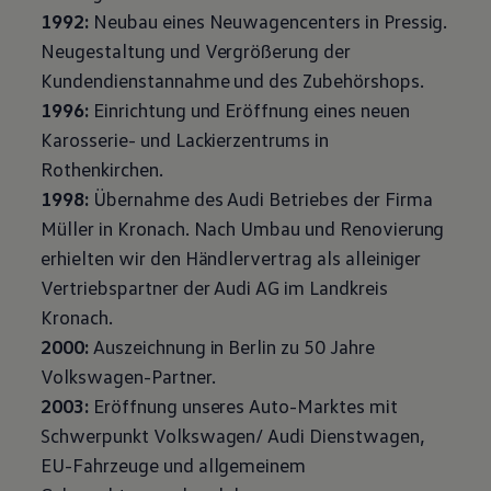
Motorenöl und Flüssigkeiten
1992:
Neubau eines Neuwagencenters in Pressig.
Räder und Reifen
Neugestaltung und Vergrößerung der
Pannen- und Unfallhilfe
Economy Service
Kundendienstannahme und des Zubehörshops.
Volkswagen Teile
1996:
Einrichtung und Eröffnung eines neuen
Zubehör
Modellspezifisches Zubehör
Karosserie- und Lackierzentrums in
Schutz und Pflege
Rothenkirchen.
Transport
Entertainment und Elektronik
1998:
Übernahme des Audi Betriebes der Firma
Individualisieren
Müller in Kronach. Nach Umbau und Renovierung
Wallbox und Ladekabel
Digitale Extras
erhielten wir den Händlervertrag als alleiniger
Dienste für Ihr Modell finden
Vertriebspartner der Audi AG im Landkreis
Volkswagen Apps, Login und Shop
Handy und Fahrzeug verbinden
Kronach.
Updates für Software, Karten und Radio
2000:
Auszeichnung in Berlin zu 50 Jahre
Über Ihr Auto
Vorgängermodelle
Volkswagen
-Partner.
Kundeninformationen
2003:
Eröffnung unseres Auto-Marktes mit
Volkswagen Kundenbetreuung
Warn- und Kontrollleuchten
Schwerpunkt
Volkswagen
/ Audi Dienstwagen,
Assistenzsysteme
EU-Fahrzeuge und allgemeinem
Digitale Betriebsanleitung
Live Beratung