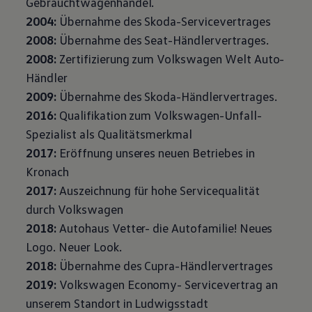
Gebrauchtwagenhandel.
Magazin
2004:
Übernahme des Skoda-Servicevertrages
Lifestyle
Transport
2008:
Übernahme des Seat-Händlervertrages.
Familie
2008:
Zertifizierung zum
Volkswagen
Welt Auto-
Elektromobilität
Volkswagen R
Händler
Pannen- und Unfallhilfe
2009:
Übernahme des Skoda-Händlervertrages.
Volkswagen Kundenbetreuung
2016:
Qualifikation zum
Volkswagen
-Unfall-
Spezialist als Qualitätsmerkmal
2017:
Eröffnung unseres neuen Betriebes in
Kronach
2017:
Auszeichnung für hohe Servicequalität
durch
Volkswagen
2018:
Autohaus Vetter- die Autofamilie! Neues
Logo. Neuer Look.
2018:
Übernahme des Cupra-Händlervertrages
2019:
Volkswagen
Economy- Servicevertrag an
unserem Standort in Ludwigsstadt