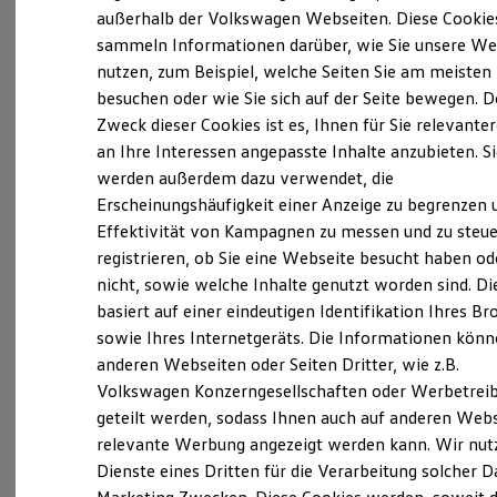
Elektrofahrzeugkonzepte
außerhalb der Volkswagen Webseiten. Diese Cookie
Installationen.
ID. EVERY1
sammeln Informationen darüber, wie Sie unsere We
Reichweite
1928:
Errichtung eines Betriebes in Pressig
nutzen, zum Beispiel, welche Seiten Sie am meisten
Reichweite der ID. Modelle
Ortsmitte mit Kleintankstelle. Es wurde mit
Reichweite im Winter
besuchen oder wie Sie sich auf der Seite bewegen. D
Rekuperation
Fahrrädern, Motorrädern und Automobilen
Zweck dieser Cookies ist es, Ihnen für Sie relevante
Laden
gehandelt, sowohl Reparaturen sämtlicher
an Ihre Interessen angepasste Inhalte anzubieten. S
Laden unterwegs
Laden Zuhause
Fahrzeuge aller Art ausgeführt.
werden außerdem dazu verwendet, die
Ladestationen finden
Erscheinungshäufigkeit einer Anzeige zu begrenzen 
1935:
Fahrschule in Pressig wird eröffnet
Ladezeitensimulator
Effektivität von Kampagnen zu messen und zu steue
Batterie
1945:
In den letzten Kriegstagen wurde der
Sicherheit
registrieren, ob Sie eine Webseite besucht haben od
Betrieb durch amerikanische Luftangriffe fast
Garantie und Lebensdauer
nicht, sowie welche Inhalte genutzt worden sind. Di
Nachhaltigkeit
völlig zerstört.
basiert auf einer eindeutigen Identifikation Ihres B
Technologie
1950:
Abschluss eines Werkstättenvertrages mit
Kosten und Kauf
sowie Ihres Internetgeräts. Die Informationen kön
Verbrauchskosten
der
Volkswagen
AG
anderen Webseiten oder Seiten Dritter, wie z.B.
Kaufoptionen
1953:
Vertragsabschluss mit den HENSCHEL
Volkswagen Konzerngesellschaften oder Werbetrei
E-Auto-Förderung
Software und Konnektivität
LKW Werken.
geteilt werden, sodass Ihnen auch auf anderen Web
Die ID. Software 6
relevante Werbung angezeigt werden kann. Wir nut
1955:
Neubau eines Betriebes mit Tankstelle am
ID. Software Versionen und Updates
Dienste eines Dritten für die Verarbeitung solcher D
Digitale Extras
jetzigen Standort in Pressig Süd.
Schnittstellen zu Ihrem ID.