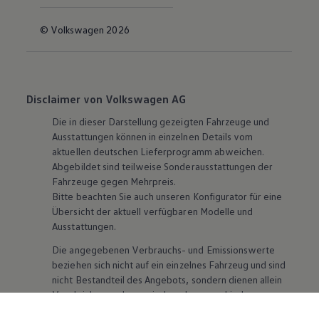
© Volkswagen 2026
Disclaimer von Volkswagen AG
Die in dieser Darstellung gezeigten Fahrzeuge und
Ausstattungen können in einzelnen Details vom
aktuellen deutschen Lieferprogramm abweichen.
Abgebildet sind teilweise Sonderausstattungen der
Fahrzeuge gegen Mehrpreis.
Bitte beachten Sie auch unseren Konfigurator für eine
Übersicht der aktuell verfügbaren Modelle und
Ausstattungen.
Die angegebenen Verbrauchs- und Emissionswerte
beziehen sich nicht auf ein einzelnes Fahrzeug und sind
nicht Bestandteil des Angebots, sondern dienen allein
Vergleichszwecken zwischen den verschiedenen
Fahrzeugtypen. Zusatzausstattungen und
Zubehör