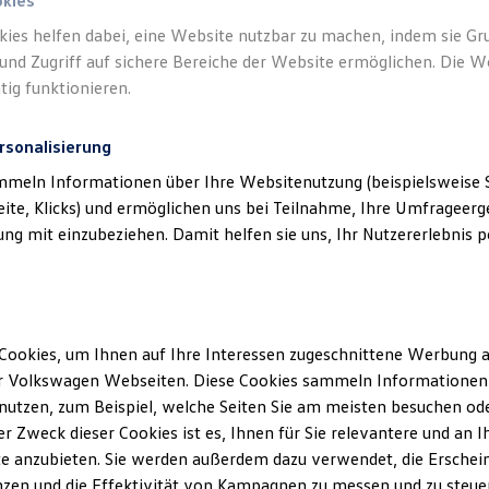
h GmbH & Co KG) als verantwortlichen Anb
okies
en und Angeboten, die auf dieser Website s
kies helfen dabei, eine Website nutzbar zu machen, indem sie G
und Zugriff auf sichere Bereiche der Website ermöglichen. Die W
aufgeführt sind.
tig funktionieren.
rsonalisierung
mmeln Informationen über Ihre Websitenutzung (beispielsweise S
eite, Klicks) und ermöglichen uns bei Teilnahme, Ihre Umfrageerge
g mit einzubeziehen. Damit helfen sie uns, Ihr Nutzererlebnis pe
klärung
Cookies, um Ihnen auf Ihre Interessen zugeschnittene Werbung a
ssum
r Volkswagen Webseiten. Diese Cookies sammeln Informationen 
utzen, zum Beispiel, welche Seiten Sie am meisten besuchen oder
r Zweck dieser Cookies ist es, Ihnen für Sie relevantere und an I
 Hochkirch GmbH & Co KG
e anzubieten. Sie werden außerdem dazu verwendet, die Erschein
zen und die Effektivität von Kampagnen zu messen und zu steuern