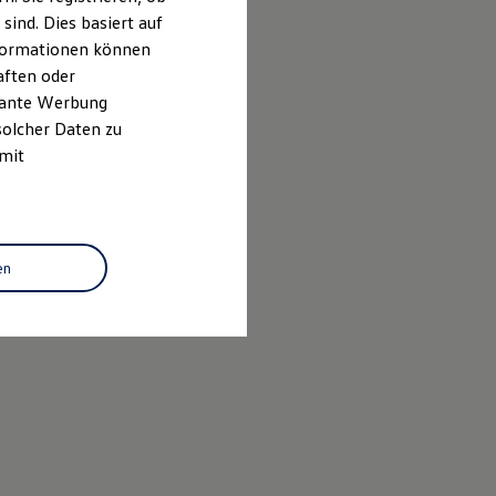
ind. Dies basiert auf
Informationen können
aften oder
evante Werbung
solcher Daten zu
 mit
en