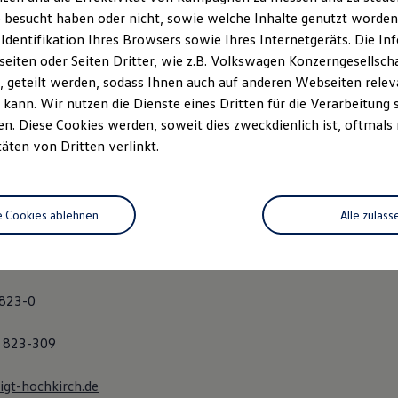
e 1
 besucht haben oder nicht, sowie welche Inhalte genutzt worden s
 Identifikation Ihres Browsers sowie Ihres Internetgeräts. Die 
h
iten oder Seiten Dritter, wie z.B. Volkswagen Konzerngesellsch
 geteilt werden, sodass Ihnen auch auf anderen Webseiten rel
kann. Wir nutzen die Dienste eines Dritten für die Verarbeitung 
. Diese Cookies werden, soweit dies zweckdienlich ist, oftmals
 Verwaltungs GmbH
täten von Dritten verlinkt.
e 1
h
e Cookies ablehnen
Alle zulass
: Thomas Voigt
 823-0
9 823-309
gt-hochkirch.de