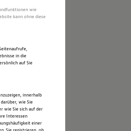
ieter von
peziell
rundfunktionen wie
ebsite kann ohne diese
eitenaufrufe,
bnisse in die
rsönlich auf Sie
nzuzeigen, innerhalb
darüber, wie Sie
 wie Sie sich auf der
hre Interessen
ungshäufigkeit einer
. Sie registrieren, ob