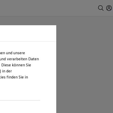
hen und unsere
rch
 und verarbeiten Daten
. Diese können Sie
um &
 in der
es finden Sie in
s Voigt