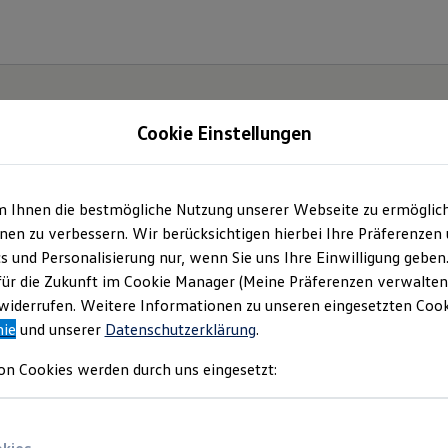
Cookie Einstellungen
m Ihnen die bestmögliche Nutzung unserer Webseite zu ermöglic
tohaus Voigt Hochki
en zu verbessern. Wir berücksichtigen hierbei Ihre Präferenzen
cs und Personalisierung nur, wenn Sie uns Ihre Einwilligung geben
H & Co KG | Impress
für die Zukunft im Cookie Manager (Meine Präferenzen verwalten)
iderrufen. Weitere Informationen zu unseren eingesetzten Cooki
nie
und unserer
Datenschutzerklärung
.
Rechtliches
on Cookies werden durch uns eingesetzt:
inden Sie Informationen über uns (Autohau