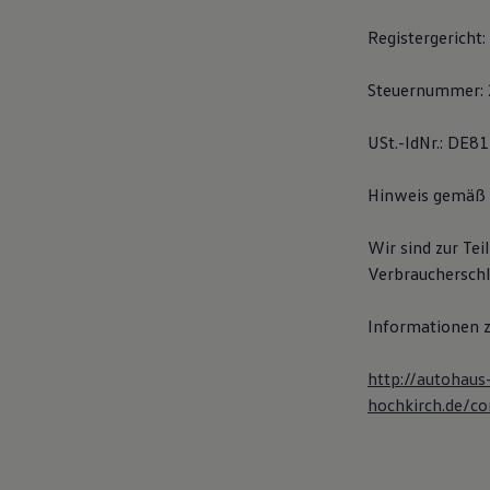
Hybridautos
Marke und Erlebnis
Registergericht
Volkswagen R und R Experience
R-Modelle
Steuernummer:
R Experience
Driving Experience
Volkswagen entdecken
USt.-IdNr.: DE
Werkbesichtigung
Factory visit
Lifestyle Shop
Hinweis gemäß §
T-Roc Kollektion
Golf Kollektion
Wir sind zur Te
ID. Kollektion
Volkswagen Kollektion
Verbraucherschli
R-Kollektion
GTI Kollektion
Informationen z
Fußball Drop
we drive football
#wedriveproud
http://autohaus
Besitzer und Service
hochkirch.de/c
myVolkswagen
Software Updates
Service und Ersatzteile
Inspektion und HU/AU
Reparaturen und Checks