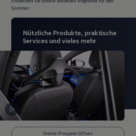
Entdecken Sie unsere aktuellen Angebote für den
Magazin
Sommer.
Lifestyle
Transport
Familie
Elektromobilität
Nützliche Produkte, praktische
Volkswagen R
Pannen- und Unfallhilfe
Services und vieles mehr
Volkswagen Kundenbetreuung
Online-Prospekt öffnen