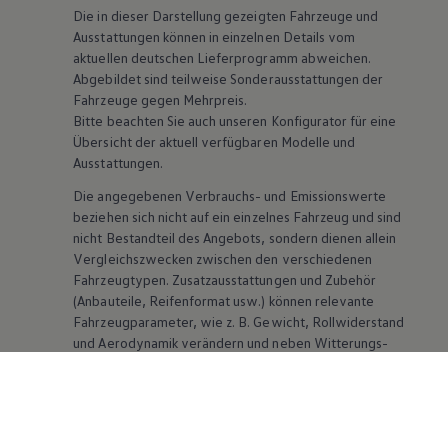
Die in dieser Darstellung gezeigten Fahrzeuge und
Ausstattungen können in einzelnen Details vom
aktuellen deutschen Lieferprogramm abweichen.
Abgebildet sind teilweise Sonderausstattungen der
Fahrzeuge gegen Mehrpreis.
Bitte beachten Sie auch unseren Konfigurator für eine
Übersicht der aktuell verfügbaren Modelle und
Ausstattungen.
Die angegebenen Verbrauchs- und Emissionswerte
beziehen sich nicht auf ein einzelnes Fahrzeug und sind
nicht Bestandteil des Angebots, sondern dienen allein
Vergleichszwecken zwischen den verschiedenen
Fahrzeugtypen. Zusatzausstattungen und
Zubehör
(Anbauteile, Reifenformat usw.) können relevante
Fahrzeugparameter, wie
z. B.
Gewicht, Rollwiderstand
und Aerodynamik verändern und neben Witterungs-
und Verkehrsbedingungen sowie dem individuellen
Fahrverhalten den Kraftstoffverbrauch, den
Stromverbrauch, die CO₂-Emissionen und die
Fahrleistungswerte eines Fahrzeugs beeinflussen.