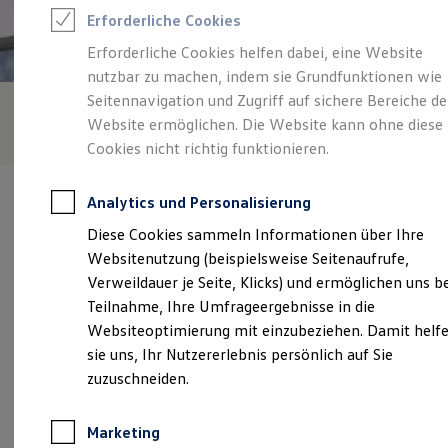
Reifenpakete
Erforderliche Cookies
Leasing
Leasing-Angebote
Erforderliche Cookies helfen dabei, eine Website
Gebrauchtwagen Leasing
nutzbar zu machen, indem sie Grundfunktionen wie
Junge Gebrauchtwagen-Leasing
Elektroauto Leasing
Seitennavigation und Zugriff auf sichere Bereiche de
Kleinwagen-Leasing
Website ermöglichen. Die Website kann ohne diese
Leasing ohne Anzahlung
Cookies nicht richtig funktionieren.
Finanzierung
Autokredit mit Schlussrate
Versicherungen und Garantien
Analytics und Personalisierung
Kfz-Versicherung
Restschuldversicherungen
Diese Cookies sammeln Informationen über Ihre
Garantien
Websitenutzung (beispielsweise Seitenaufrufe,
Wartungsverträge
Verantwortlich für die Inhalte auf dieser Seite ist die Autohaus
Geschäftskunden
Verweildauer je Seite, Klicks) und ermöglichen uns b
Walter Mulfinger GmbH
(
Impressum & Rechtliches
)
Professional Class bei Volkswagen
Teilnahme, Ihre Umfrageergebnisse in die
Großkunden
Websiteoptimierung mit einzubeziehen. Damit helf
Behörden
Direktkunden
sie uns, Ihr Nutzererlebnis persönlich auf Sie
Unsere 
Sonderfahrzeuge
zuzuschneiden.
Anpfiff zum Gewinn
Elektromobilität
Elektroautos
Neue Nördlinger Straße 10, 73441 Bopfingen
Marketing
ID. Tutorials