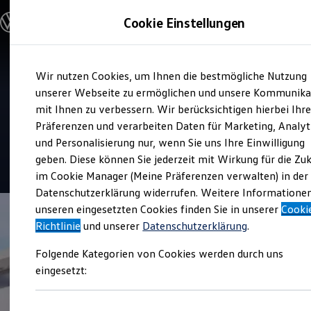
Modelle und Konfigurator
Cookie Einstellungen
Konfigurator
Modelle vergleichen
Konfiguration laden
Zum
Zum
Autosuche
Service
Wir nutzen Cookies, um Ihnen die bestmögliche Nutzung
Hauptinhalt
Footer
Elektroautos
Autohaus Walter Mulfinger
springen
springen
unserer Webseite zu ermöglichen und unsere Kommunika
ENERGY Sondermodelle
Nutzfahrzeuge
mit Ihnen zu verbessern. Wir berücksichtigen hierbei Ihr
SUV und CUV
Präferenzen und verarbeiten Daten für Marketing, Analyt
Top Kundenzufriedenheit Service 2026
Familienautos
und Personalisierung nur, wenn Sie uns Ihre Einwilligung
Kombis
Kompaktwagen
geben. Diese können Sie jederzeit mit Wirkung für die Zu
4.9
|
143 Bewertungen
Sportwagen
im Cookie Manager (Meine Präferenzen verwalten) in der
Schnell verfügbare Fahrzeuge
Angebote und Produkte
Datenschutzerklärung widerrufen. Weitere Informatione
Aktuelle Angebote
unseren eingesetzten Cookies finden Sie in unserer
Cooki
E-Auto-Förderung
Richtlinie
und unserer
Datenschutzerklärung
.
Volkswagen Marktplatz
Die ENERGY Sondermodelle
Folgende Kategorien von Cookies werden durch uns
Junge Gebrauchtwagen und Gebrauchtwagen
Volkswagen Zertifizierte Gebrauchtwagen
eingesetzt:
Elektromobilität bei Gebrauchtwagen
Zubehör- und Serviceangebote
Saisonangebote