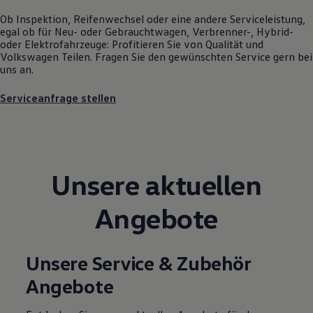
Motorenöl und Flüssigkeiten
Ob Inspektion, Reifenwechsel oder eine andere Serviceleistung,
Räder und Reifen
egal ob für Neu- oder
Gebrauchtwagen
, Verbrenner-, Hybrid-
Pannen- und Unfallhilfe
oder Elektrofahrzeuge: Profitieren Sie von Qualität und
Economy Service
Volkswagen
Teilen. Fragen Sie den gewünschten
Service
gern bei
Volkswagen Teile
uns an.
Zubehör
Modellspezifisches Zubehör
Serviceanfrage stellen
Schutz und Pflege
Transport
Entertainment und Elektronik
Individualisieren
Wallbox und Ladekabel
Digitale Extras
Unsere aktuellen
Dienste für Ihr Modell finden
Volkswagen Apps, Login und Shop
Handy und Fahrzeug verbinden
Angebote
Updates für Software, Karten und Radio
Über Ihr Auto
Vorgängermodelle
Kundeninformationen
Unsere Service & Zubehör
Volkswagen Kundenbetreuung
Warn- und Kontrollleuchten
Angebote
Assistenzsysteme
Digitale Betriebsanleitung
Live Beratung