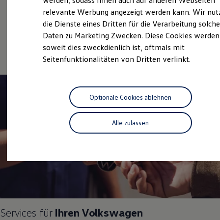
werden, sodass Ihnen auch auf anderen Webseiten
Hybridautos
Service
relevante Werbung angezeigt werden kann. Wir nut
Marke und Erlebnis
die Dienste eines Dritten für die Verarbeitung solche
Volkswagen R und R Experience
Volkswagen Economy
R-Modelle
Daten zu Marketing Zwecken. Diese Cookies werden
Service
R Experience
soweit dies zweckdienlich ist, oftmals mit
Driving Experience
Seitenfunktionalitäten von Dritten verlinkt.
Volkswagen entdecken
Werkbesichtigung
Factory visit
Lifestyle Shop
T-Roc Kollektion
Optionale Cookies ablehnen
Golf Kollektion
ID. Kollektion
Volkswagen Kollektion
Alle zulassen
R-Kollektion
GTI Kollektion
Fußball Drop
we drive football
#wedriveproud
Besitzer und Service
myVolkswagen
Software Updates
Service und Ersatzteile
Inspektion und HU/AU
Services für
Ihren
Volkswagen
Reparaturen und Checks