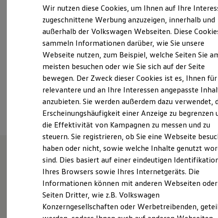
Elektrofahrzeugkonzepte
Wir nutzen diese Cookies, um Ihnen auf Ihre Intere
ID. EVERY1
Montag
-
Freitag
07:00
-
17:30
Uhr
zugeschnittene Werbung anzuzeigen, innerhalb und
Reichweite
Samstag
08:00
-
12:00
Uhr
außerhalb der Volkswagen Webseiten. Diese Cookie
Reichweite der ID. Modelle
Reichweite im Winter
Sonntag
Geschlossen
sammeln Informationen darüber, wie Sie unsere
Rekuperation
Webseite nutzen, zum Beispiel, welche Seiten Sie a
Laden
meisten besuchen oder wie Sie sich auf der Seite
Laden unterwegs
+49 7362 96600
Laden Zuhause
bewegen. Der Zweck dieser Cookies ist es, Ihnen für
Ladestationen finden
relevantere und an Ihre Interessen angepasste Inhal
Ladezeitensimulator
Ansprechpartner
anzubieten. Sie werden außerdem dazu verwendet, d
Batterie
Sicherheit
Erscheinungshäufigkeit einer Anzeige zu begrenzen 
Garantie und Lebensdauer
die Effektivität von Kampagnen zu messen und zu
Nachhaltigkeit
steuern. Sie registrieren, ob Sie eine Webseite besuc
Technologie
Kosten und Kauf
haben oder nicht, sowie welche Inhalte genutzt wo
Verbrauchskosten
sind. Dies basiert auf einer eindeutigen Identifikatio
Kaufoptionen
Unsere Leistungen
im
Ihres Browsers sowie Ihres Internetgeräts. Die
E-Auto-Förderung
Software und Konnektivität
Überblick
Informationen können mit anderen Webseiten oder
Die ID. Software 6
Seiten Dritter, wie z.B. Volkswagen
ID. Software Versionen und Updates
Konzerngesellschaften oder Werbetreibenden, getei
Digitale Extras
Gebrauchtwagen
Schnittstellen zu Ihrem ID.