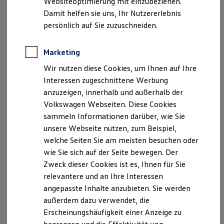
Websiteoptimierung mit einzubeziehen.
Elektrofahrzeugkonzepte
Vertreten durch:
Damit helfen sie uns, Ihr Nutzererlebnis
ID. EVERY1
Herr Erich Waser
Reichweite
persönlich auf Sie zuzuschneiden.
Herr Georg H. Frohm
Reichweite der ID. Modelle
Reichweite im Winter
Rekuperation
Marketing
Kontakt
Laden
Wir nutzen diese Cookies, um Ihnen auf Ihre
Laden unterwegs
Telefon: +49 (0)7741 6803-0
Laden Zuhause
Interessen zugeschnittene Werbung
Ladestationen finden
Telefax: +49 (0)7741 6803-55
anzuzeigen, innerhalb und außerhalb der
Ladezeitensimulator
E-Mail:
info@autohaus-waser.de
Volkswagen Webseiten. Diese Cookies
Batterie
Sicherheit
sammeln Informationen darüber, wie Sie
Umsatzsteuer-ID
Garantie und Lebensdauer
unsere Webseite nutzen, zum Beispiel,
Nachhaltigkeit
welche Seiten Sie am meisten besuchen oder
Technologie
Umsatzsteuer-Identifikationsnummer gemäß § 27 a
Kosten und Kauf
wie Sie sich auf der Seite bewegen. Der
Umsatzsteuergesetz:DE142861337
Verbrauchskosten
Zweck dieser Cookies ist es, Ihnen für Sie
Kaufoptionen
relevantere und an Ihre Interessen
E-Auto-Förderung
Verbraucher­streit­beilegung/Universal­schlichtungs­
Software und Konnektivität
angepasste Inhalte anzubieten. Sie werden
stelle
Die ID. Software 6
außerdem dazu verwendet, die
ID. Software Versionen und Updates
Wir sind nicht bereit oder verpflichtet, an
Erscheinungshäufigkeit einer Anzeige zu
Digitale Extras
Schnittstellen zu Ihrem ID.
Streitbeilegungsverfahren vor einer