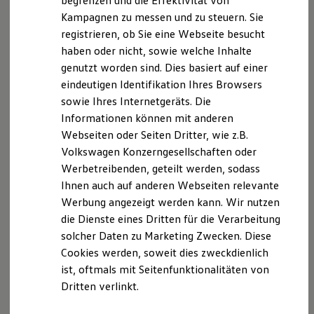
begrenzen und die Effektivität von
Hybridautos
Verbraucherschlichtungsstelle teilzunehmen.
Kampagnen zu messen und zu steuern. Sie
Marke und Erlebnis
registrieren, ob Sie eine Webseite besucht
Volkswagen R und R Experience
Haftung für Inhalte
R-Modelle
haben oder nicht, sowie welche Inhalte
R Experience
genutzt worden sind. Dies basiert auf einer
Driving Experience
Als Diensteanbieter sind wir gemäß § 7 Abs.1 TMG
eindeutigen Identifikation Ihres Browsers
Volkswagen entdecken
für eigene Inhalte auf diesen Seiten nach den
Werkbesichtigung
sowie Ihres Internetgeräts. Die
Factory visit
allgemeinen Gesetzen verantwortlich. Nach §§ 8 bis
Informationen können mit anderen
Lifestyle Shop
10 TMG sind wir als Diensteanbieter jedoch nicht
Webseiten oder Seiten Dritter, wie z.B.
T-Roc Kollektion
verpflichtet, übermittelte oder gespeicherte fremde
Golf Kollektion
Volkswagen Konzerngesellschaften oder
ID. Kollektion
Informationen zu überwachen oder nach Umständen
Werbetreibenden, geteilt werden, sodass
Volkswagen Kollektion
zu forschen, die auf eine rechtswidrige Tätigkeit
Ihnen auch auf anderen Webseiten relevante
R-Kollektion
hinweisen.
GTI Kollektion
Werbung angezeigt werden kann. Wir nutzen
Fußball Drop
die Dienste eines Dritten für die Verarbeitung
we drive football
Verpflichtungen zur Entfernung oder Sperrung der
solcher Daten zu Marketing Zwecken. Diese
#wedriveproud
Nutzung von Informationen nach den allgemeinen
Besitzer und Service
Cookies werden, soweit dies zweckdienlich
Gesetzen bleiben hiervon unberührt. Eine
myVolkswagen
ist, oftmals mit Seitenfunktionalitäten von
Software Updates
diesbezügliche Haftung ist jedoch erst ab dem
Dritten verlinkt.
Service und Ersatzteile
Zeitpunkt der Kenntnis einer konkreten
Inspektion und HU/AU
Rechtsverletzung möglich. Bei Bekanntwerden von
Reparaturen und Checks