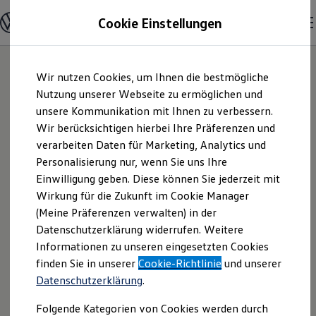
Modelle und Konfigurator
Cookie Einstellungen
Konfigurator
Modelle vergleichen
Konfiguration laden
Zum
Zum
Autosuche
Wir nutzen Cookies, um Ihnen die bestmögliche
Hauptinhalt
Footer
Elektroautos
springen
springen
Nutzung unserer Webseite zu ermöglichen und
ENERGY Sondermodelle
Nutzfahrzeuge
unsere Kommunikation mit Ihnen zu verbessern.
Autohaus Waser
SUV und CUV
Wir berücksichtigen hierbei Ihre Präferenzen und
Familienautos
verarbeiten Daten für Marketing, Analytics und
Kombis
GmbH | Impressum
Kompaktwagen
Personalisierung nur, wenn Sie uns Ihre
Sportwagen
Einwilligung geben. Diese können Sie jederzeit mit
& Rechtliches
Schnell verfügbare Fahrzeuge
Angebote und Produkte
Wirkung für die Zukunft im Cookie Manager
Aktuelle Angebote
(Meine Präferenzen verwalten) in der
E-Auto-Förderung
Hier finden Sie Informationen über uns
Datenschutzerklärung widerrufen. Weitere
Volkswagen Marktplatz
Informationen zu unseren eingesetzten Cookies
Die ENERGY Sondermodelle
(Autohaus Waser GmbH) als
Junge Gebrauchtwagen und Gebrauchtwagen
finden Sie in unserer
Cookie-Richtlinie
und unserer
verantwortlichen Anbieter von Inhalten
Volkswagen Zertifizierte Gebrauchtwagen
Datenschutzerklärung
.
und Angeboten, die auf dieser Website
Elektromobilität bei Gebrauchtwagen
Zubehör- und Serviceangebote
speziell aufgeführt sind.
Folgende Kategorien von Cookies werden durch
Saisonangebote