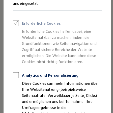
Reifenpakete
uns eingesetzt:
Leasing
Leasing-Angebote
Gebrauchtwagen Leasing
Junge Gebrauchtwagen-Leasing
Impressum
Erforderliche Cookies
Elektroauto Leasing
Kleinwagen-Leasing
Erforderliche Cookies helfen dabei, eine
Datenschutzerklärung
Leasing ohne Anzahlung
Website nutzbar zu machen, indem sie
Finanzierung
Autokredit mit Schlussrate
Grundfunktionen wie Seitennavigation und
Versicherungen und Garantien
Zugriff auf sichere Bereiche der Website
Impressum
Kfz-Versicherung
ermöglichen. Die Website kann ohne diese
Restschuldversicherungen
Garantien
Cookies nicht richtig funktionieren.
Angaben gemäß § 5 TMG
Wartungsverträge
Geschäftskunden
Professional Class bei Volkswagen
Analytics und Personalisierung
Autohaus Waser GmbH
Großkunden
Industriestr. 4
Diese Cookies sammeln Informationen über
Behörden
79761 Waldshut-Tiengen
Direktkunden
Ihre Websitenutzung (beispielsweise
Sonderfahrzeuge
Seitenaufrufe, Verweildauer je Seite, Klicks)
Anpfiff zum Gewinn
Handelsregister: HRB 620381
und ermöglichen uns bei Teilnahme, Ihre
Elektromobilität
Registergericht: Freiburg
Elektroautos
Umfrageergebnisse in die
ID. Tutorials