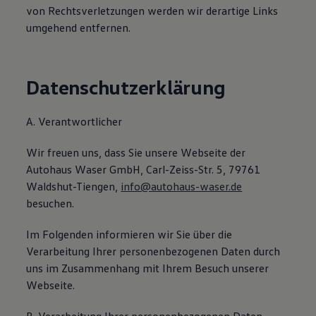
von Rechtsverletzungen werden wir derartige Links
Magazin
Lifestyle
umgehend entfernen.
Transport
Familie
Elektromobilität
Volkswagen R
Datenschutzerklärung
Pannen- und Unfallhilfe
Volkswagen Kundenbetreuung
A. Verantwortlicher
Wir freuen uns, dass Sie unsere Webseite der
Autohaus Waser GmbH, Carl-Zeiss-Str. 5, 79761
Waldshut-Tiengen,
info@autohaus-waser.de
besuchen.
Im Folgenden informieren wir Sie über die
Verarbeitung Ihrer personenbezogenen Daten durch
uns im Zusammenhang mit Ihrem Besuch unserer
Webseite.