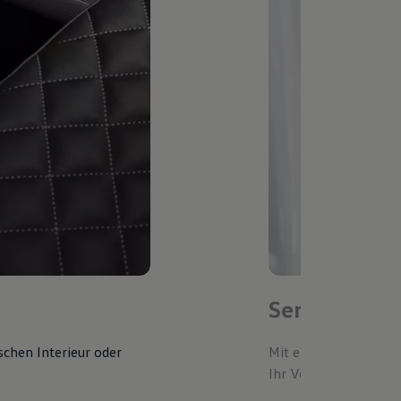
Service-Ter
schen Interieur oder
Mit einem bevorzugte
Ihr Volkswagen autom