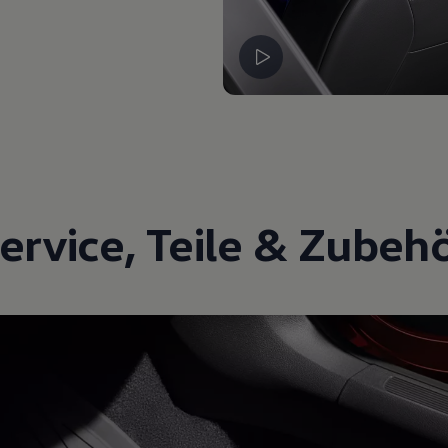
ervice
,
Teile
&
Zubeh