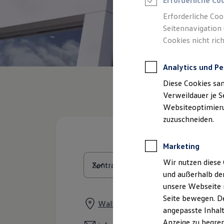
Erforderliche Co
Reifenpakete
Leasing
Erforderliche Coo
Leasing-Angebote
Seitennavigation 
Gebrauchtwagen Leasing
Cookies nicht rich
Junge Gebrauchtwagen-Leasing
Elektroauto Leasing
Kleinwagen-Leasing
Analytics und Pe
Leasing ohne Anzahlung
Finanzierung
Diese Cookies sa
Autokredit mit Schlussrate
Versicherungen und Garantien
Verweildauer je S
Kfz-Versicherung
Websiteoptimierun
Restschuldversicherungen
zuzuschneiden.
Garantien
Wartungsverträge
Geschäftskunden
Marketing
Professional Class bei Volkswagen
Großkunden
Wir nutzen diese 
Behörden
und außerhalb de
Direktkunden
Sonderfahrzeuge
unsere Webseite n
Anpfiff zum Gewinn
Seite bewegen. De
Elektromobilität
Wallerfanger Straße 124, 66740 Saa
angepasste Inhalt
Elektroautos
ID. Tutorials
Anzeige zu begren