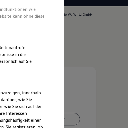
rundfunktionen wie
lich für die Inhalte auf dieser Seite ist die W. Wirtz GmbH
ebsite kann ohne diese
m & Rechtliches
)
eitenaufrufe,
bnisse in die
rsönlich auf Sie
nzuzeigen, innerhalb
darüber, wie Sie
 wie Sie sich auf der
hre Interessen
Ansprechpartner
ungshäufigkeit einer
. Sie registrieren, ob