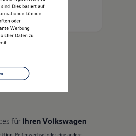
ind. Dies basiert auf
Informationen können
aften oder
evante Werbung
solcher Daten zu
 mit
k
en
bewertung
ces für
Ihren
Volkswagen
ektion, Reifenwechsel oder eine andere