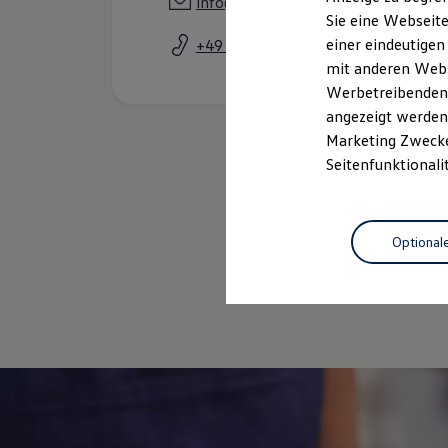
info@autowirtz.de
Elektrofahrzeugkonzepte
Sie eine Webseite
ID. EVERY1
einer eindeutigen
+49 6831 93900
Reichweite
Reichweite der ID. Modelle
mit anderen Webse
Reichweite im Winter
Werbetreibenden,
Rekuperation
angezeigt werden 
Laden
Laden unterwegs
Marketing Zwecken
Laden Zuhause
Seitenfunktionali
Ladestationen finden
Ladezeitensimulator
Batterie
Sicherheit
Optional
Garantie und Lebensdauer
Nachhaltigkeit
Gebrauc
Technologie
Kosten und Kauf
Verbrauchskosten
Kaufoptionen
E-Auto-Förderung
Software und Konnektivität
Die ID. Software 6
ID. Software Versionen und Updates
Digitale Extras
Schnittstellen zu Ihrem ID.