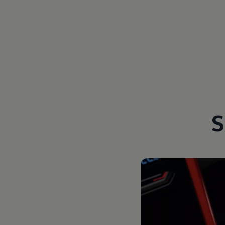
Magazin
Lifestyle
Transport
Familie
Elektromobilität
Volkswagen R
Pannen- und Unfallhilfe
Volkswagen Kundenbetreuung
S