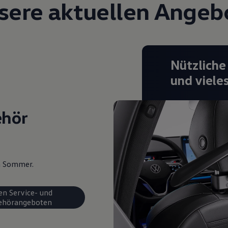
sere aktuellen Angeb
Nützliche
und viele
ehör
en Sommer.
en Service- und
ehörangeboten