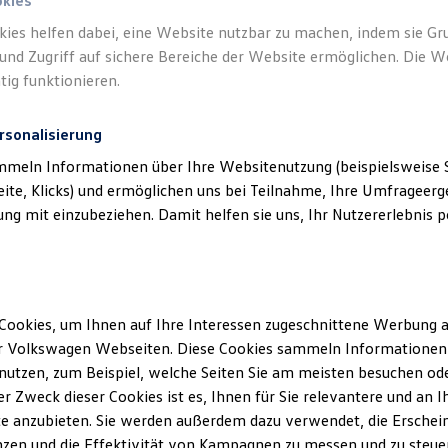
okies
kies helfen dabei, eine Website nutzbar zu machen, indem sie G
Verantwort
und Zugriff auf sichere Bereiche der Website ermöglichen. Die W
(
Impressu
tig funktionieren.
rsonalisierung
mmeln Informationen über Ihre Websitenutzung (beispielsweise S
eite, Klicks) und ermöglichen uns bei Teilnahme, Ihre Umfrageerge
g mit einzubeziehen. Damit helfen sie uns, Ihr Nutzererlebnis pe
Cookies, um Ihnen auf Ihre Interessen zugeschnittene Werbung a
Unsere Abteilungen
r Volkswagen Webseiten. Diese Cookies sammeln Informationen 
utzen, zum Beispiel, welche Seiten Sie am meisten besuchen oder
Montag
-
Freitag
06:00
-
20:00
Uhr
r Zweck dieser Cookies ist es, Ihnen für Sie relevantere und an I
Samstag
08:00
-
13:00
Uhr
rlouis
e anzubieten. Sie werden außerdem dazu verwendet, die Erschein
Sonntag
Geschlossen
zen und die Effektivität von Kampagnen zu messen und zu steuern