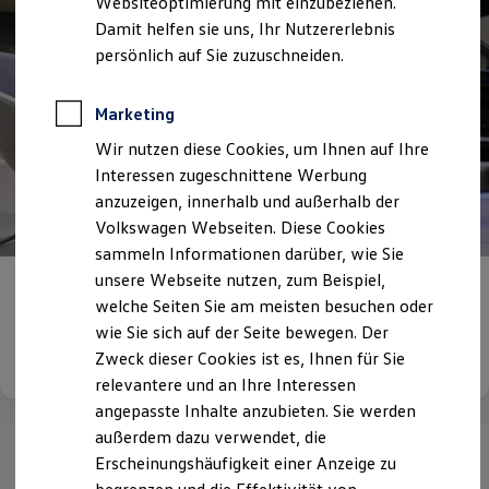
Websiteoptimierung mit einzubeziehen.
Elektrofahrzeugkonzepte
Damit helfen sie uns, Ihr Nutzererlebnis
ID. EVERY1
Reichweite
persönlich auf Sie zuzuschneiden.
Reichweite der ID. Modelle
Reichweite im Winter
Rekuperation
Marketing
Laden
Wir nutzen diese Cookies, um Ihnen auf Ihre
Laden unterwegs
Laden Zuhause
Interessen zugeschnittene Werbung
Ladestationen finden
anzuzeigen, innerhalb und außerhalb der
Ladezeitensimulator
Volkswagen Webseiten. Diese Cookies
Batterie
Sicherheit
sammeln Informationen darüber, wie Sie
Garantie und Lebensdauer
unsere Webseite nutzen, zum Beispiel,
Nachhaltigkeit
Werden Sie ein Teil
unseres Teams
welche Seiten Sie am meisten besuchen oder
Technologie
Kosten und Kauf
wie Sie sich auf der Seite bewegen. Der
Verbrauchskosten
Details ansehen
Zweck dieser Cookies ist es, Ihnen für Sie
Kaufoptionen
relevantere und an Ihre Interessen
E-Auto-Förderung
Software und Konnektivität
angepasste Inhalte anzubieten. Sie werden
Die ID. Software 6
außerdem dazu verwendet, die
ID. Software Versionen und Updates
Erscheinungshäufigkeit einer Anzeige zu
Digitale Extras
Schnittstellen zu Ihrem ID.