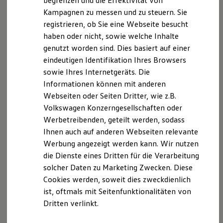
begrenzen und die Effektivität von
Ihre
nächsten
Hybridautos
Kampagnen zu messen und zu steuern. Sie
Marke und Erlebnis
registrieren, ob Sie eine Webseite besucht
Volkswagen R und R Experience
Schritte
R-Modelle
haben oder nicht, sowie welche Inhalte
R Experience
genutzt worden sind. Dies basiert auf einer
Driving Experience
eindeutigen Identifikation Ihres Browsers
Volkswagen entdecken
Werkbesichtigung
sowie Ihres Internetgeräts. Die
Factory visit
Informationen können mit anderen
Lifestyle Shop
Probefahrt vereinbaren
Webseiten oder Seiten Dritter, wie z.B.
T-Roc Kollektion
Golf Kollektion
Volkswagen Konzerngesellschaften oder
ID. Kollektion
Werbetreibenden, geteilt werden, sodass
Volkswagen Kollektion
Ihnen auch auf anderen Webseiten relevante
R-Kollektion
GTI Kollektion
Fahrzeugangebot anfordern
Werbung angezeigt werden kann. Wir nutzen
Fußball Drop
die Dienste eines Dritten für die Verarbeitung
we drive football
solcher Daten zu Marketing Zwecken. Diese
#wedriveproud
Besitzer und Service
Cookies werden, soweit dies zweckdienlich
myVolkswagen
ist, oftmals mit Seitenfunktionalitäten von
Software Updates
Serviceanfrage stellen
Dritten verlinkt.
Service und Ersatzteile
Inspektion und HU/AU
Reparaturen und Checks