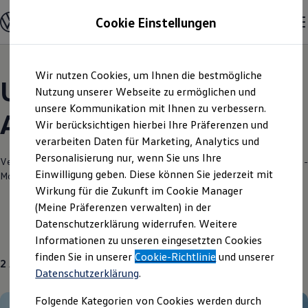
Modelle und Konfigurator
Cookie Einstellungen
Konfigurator
Modelle vergleichen
Konfiguration laden
Zum
Zum
Autosuche
Wir nutzen Cookies, um Ihnen die bestmögliche
Hauptinhalt
Footer
Elektroautos
Unsere aktuellen
springen
springen
Nutzung unserer Webseite zu ermöglichen und
ENERGY Sondermodelle
Nutzfahrzeuge
unsere Kommunikation mit Ihnen zu verbessern.
Angebote und mehr
SUV und CUV
Wir berücksichtigen hierbei Ihre Präferenzen und
Familienautos
verarbeiten Daten für Marketing, Analytics und
Kombis
Kompaktwagen
Personalisierung nur, wenn Sie uns Ihre
Verantwortlich für die Inhalte auf dieser Seite ist die Automobilwelt Eifel -
Sportwagen
Einwilligung geben. Diese können Sie jederzeit mit
Mosel GmbH
(
Impressum & Rechtliches
)
Schnell verfügbare Fahrzeuge
Angebote und Produkte
Wirkung für die Zukunft im Cookie Manager
Aktuelle Angebote
(Meine Präferenzen verwalten) in der
E-Auto-Förderung
Datenschutzerklärung widerrufen. Weitere
Volkswagen Marktplatz
Gebrauchtwagen
Über uns
Informationen zu unseren eingesetzten Cookies
Die ENERGY Sondermodelle
Junge Gebrauchtwagen und Gebrauchtwagen
finden Sie in unserer
Cookie-Richtlinie
und unserer
2
Angebote
Volkswagen Zertifizierte Gebrauchtwagen
Datenschutzerklärung
.
Elektromobilität bei Gebrauchtwagen
Zubehör- und Serviceangebote
Folgende Kategorien von Cookies werden durch
Saisonangebote