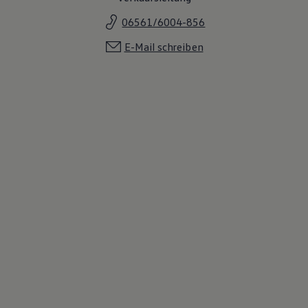
Magazin
06561/6004-856
Lifestyle
Transport
E-Mail schreiben
Familie
Elektromobilität
Volkswagen R
Pannen- und Unfallhilfe
Volkswagen Kundenbetreuung