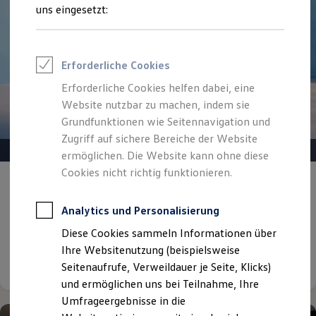
Reifenpakete
uns eingesetzt:
Leasing
Leasing-Angebote
Gebrauchtwagen Leasing
Junge Gebrauchtwagen-Leasing
Erforderliche Cookies
Elektroauto Leasing
Kleinwagen-Leasing
Erforderliche Cookies helfen dabei, eine
Leasing ohne Anzahlung
Website nutzbar zu machen, indem sie
Finanzierung
Autokredit mit Schlussrate
Grundfunktionen wie Seitennavigation und
Versicherungen und Garantien
Zugriff auf sichere Bereiche der Website
Kfz-Versicherung
ermöglichen. Die Website kann ohne diese
Restschuldversicherungen
Garantien
Cookies nicht richtig funktionieren.
Gepflegt, geprüft und für gut befunden.
Wartungsverträge
Geschäftskunden
Volkswagen Zertifizierte
Professional Class bei Volkswagen
Analytics und Personalisierung
Gebrauchtwagen.
Großkunden
Diese Cookies sammeln Informationen über
Behörden
Direktkunden
Ihre Websitenutzung (beispielsweise
Details ansehen
Sonderfahrzeuge
Seitenaufrufe, Verweildauer je Seite, Klicks)
Anpfiff zum Gewinn
und ermöglichen uns bei Teilnahme, Ihre
Elektromobilität
Elektroautos
Umfrageergebnisse in die
ID. Tutorials