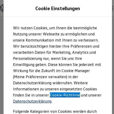
Modelle und Konfigurator
Cookie Einstellungen
Konfigurator
Modelle vergleichen
Konfiguration laden
Zum
Zum
Autosuche
Wir nutzen Cookies, um Ihnen die bestmögliche
Hauptinhalt
Footer
Elektroautos
springen
springen
Nutzung unserer Webseite zu ermöglichen und
ENERGY Sondermodelle
Nutzfahrzeuge
unsere Kommunikation mit Ihnen zu verbessern.
Autowelt Peter
SUV und CUV
Wir berücksichtigen hierbei Ihre Präferenzen und
Familienautos
verarbeiten Daten für Marketing, Analytics und
Kombis
GmbH | Impressum
Kompaktwagen
Personalisierung nur, wenn Sie uns Ihre
Sportwagen
Einwilligung geben. Diese können Sie jederzeit mit
& Rechtliches
Schnell verfügbare Fahrzeuge
Angebote und Produkte
Wirkung für die Zukunft im Cookie Manager
Aktuelle Angebote
(Meine Präferenzen verwalten) in der
E-Auto-Förderung
Hier finden Sie Informationen über uns
Datenschutzerklärung widerrufen. Weitere
Volkswagen Marktplatz
Informationen zu unseren eingesetzten Cookies
Die ENERGY Sondermodelle
(Autowelt Peter GmbH) als
Junge Gebrauchtwagen und Gebrauchtwagen
finden Sie in unserer
Cookie-Richtlinie
und unserer
verantwortlichen Anbieter von Inhalten
Volkswagen Zertifizierte Gebrauchtwagen
Datenschutzerklärung
.
und Angeboten, die auf dieser Website
Elektromobilität bei Gebrauchtwagen
Zubehör- und Serviceangebote
speziell aufgeführt sind.
Folgende Kategorien von Cookies werden durch
Saisonangebote