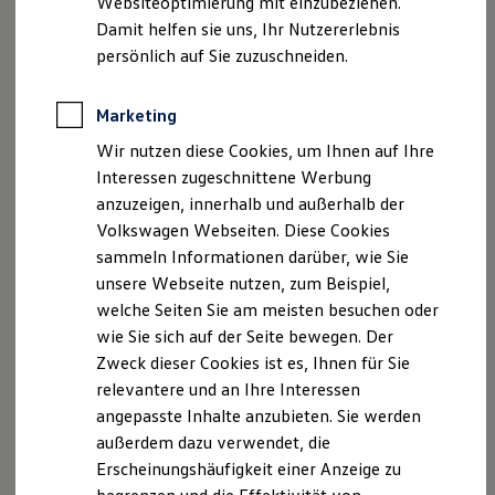
Websiteoptimierung mit einzubeziehen.
Elektrofahrzeugkonzepte
Helmut Peter
Damit helfen sie uns, Ihr Nutzererlebnis
ID. EVERY1
Andreas Peter
Reichweite
persönlich auf Sie zuzuschneiden.
Reichweite der ID. Modelle
Reichweite im Winter
inhaltlich Verantwortlicher nach § 55 Abs. 2 RStV:
Rekuperation
Marketing
Andreas Peter
Laden
Wir nutzen diese Cookies, um Ihnen auf Ihre
Laden unterwegs
Hallesche Straße 148
Laden Zuhause
Interessen zugeschnittene Werbung
99734 Nordhausen
Ladestationen finden
anzuzeigen, innerhalb und außerhalb der
Ladezeitensimulator
Registergericht: Amtsgericht Jena
Volkswagen Webseiten. Diese Cookies
Batterie
Sicherheit
Ust.-ID-Nr. DE246107424
sammeln Informationen darüber, wie Sie
Garantie und Lebensdauer
unsere Webseite nutzen, zum Beispiel,
Nachhaltigkeit
Rechtsform: GmbH
welche Seiten Sie am meisten besuchen oder
Technologie
Sitz: Nordhausen
Kosten und Kauf
wie Sie sich auf der Seite bewegen. Der
Verbrauchskosten
Gerichtsstand: Nordhausen
Zweck dieser Cookies ist es, Ihnen für Sie
Kaufoptionen
Registernummer: HRB 500047
relevantere und an Ihre Interessen
E-Auto-Förderung
Software und Konnektivität
angepasste Inhalte anzubieten. Sie werden
Die ID. Software 6
Versicherungsvermittlerregister:
außerdem dazu verwendet, die
ID. Software Versionen und Updates
www.vermittlerregister.info
,
Erscheinungshäufigkeit einer Anzeige zu
Digitale Extras
www.vermittlerregister.orgRegistrierungs-Nr
: D-
Schnittstellen zu Ihrem ID.