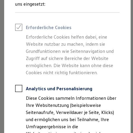
Reifenpakete
uns eingesetzt:
Leasing
Leasing-Angebote
Gebrauchtwagen Leasing
Junge Gebrauchtwagen-Leasing
Impressum
Erforderliche Cookies
Elektroauto Leasing
Kleinwagen-Leasing
Erforderliche Cookies helfen dabei, eine
Datenschutzerklärung
Leasing ohne Anzahlung
Website nutzbar zu machen, indem sie
Finanzierung
Autokredit mit Schlussrate
Grundfunktionen wie Seitennavigation und
Versicherungen und Garantien
Zugriff auf sichere Bereiche der Website
Impressum
Kfz-Versicherung
ermöglichen. Die Website kann ohne diese
Restschuldversicherungen
Garantien
Cookies nicht richtig funktionieren.
Autowelt Peter GmbH
Wartungsverträge
Geschäftskunden
Hallesche Str. 146
Professional Class bei Volkswagen
Analytics und Personalisierung
99734 Nordhausen
Großkunden
Diese Cookies sammeln Informationen über
Tel.: 0 36 31 / 47 25-0
Behörden
Direktkunden
Ihre Websitenutzung (beispielsweise
Fax: 0 36 31 / 47 25-20
Sonderfahrzeuge
Seitenaufrufe, Verweildauer je Seite, Klicks)
Mail:
info@petergroup.de
Anpfiff zum Gewinn
und ermöglichen uns bei Teilnahme, Ihre
www.autohauspeter.de
Elektromobilität
Elektroautos
Umfrageergebnisse in die
ID. Tutorials
Geschäftsführer: