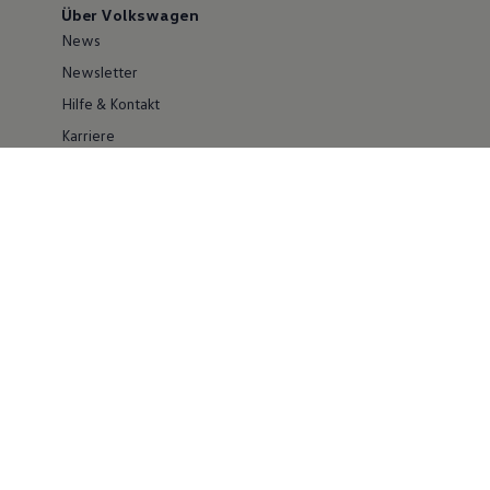
Über Volkswagen
News
Newsletter
Hilfe & Kontakt
Karriere
Händlersuche
Geschäftskunden
Information zur Barrierefreiheit
Ersthelfer/ first responder
Konzern
Volkswagen Konzern
Investor Relations
Compliance
Kontakt Cyber Security
Volkswagen Nutzfahrzeuge
Social Media
Facebook