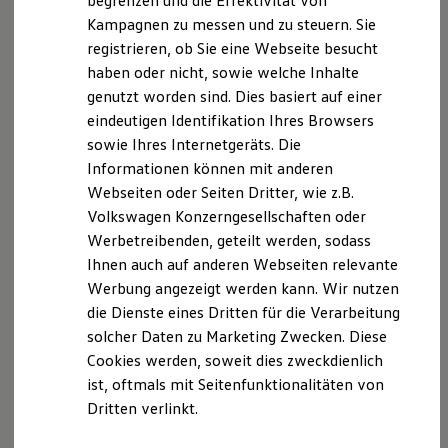
begrenzen und die Effektivität von
Hybridautos
IY7S-4Q73W-32
Kampagnen zu messen und zu steuern. Sie
Marke und Erlebnis
Erlaubnis nach §34d Abs. 1 GewO
registrieren, ob Sie eine Webseite besucht
Volkswagen R und R Experience
(Versicherungsvertreter) erteilt durch die
R-Modelle
haben oder nicht, sowie welche Inhalte
R Experience
Aufsichtsbehörde: IHK Erfurt, Arnstädter Str. 34,
genutzt worden sind. Dies basiert auf einer
Driving Experience
99096 Erfurt,
www.ihk.erfurt.de
eindeutigen Identifikation Ihres Browsers
Volkswagen entdecken
Werkbesichtigung
sowie Ihres Internetgeräts. Die
Hinweis gemäß Paragraph 36 Abs. 1 Nr. 1 VSBG
Factory visit
Informationen können mit anderen
Lifestyle Shop
Wir sind zur Teilnahme an einem
Webseiten oder Seiten Dritter, wie z.B.
T-Roc Kollektion
Streitbeilegungsverfahren vor einer
Golf Kollektion
Volkswagen Konzerngesellschaften oder
Verbraucherschlichtungsstelle im Sinne des VSBG
ID. Kollektion
Werbetreibenden, geteilt werden, sodass
Volkswagen Kollektion
(Verbraucherschlichtungsgesetz) weder bereit noch
Ihnen auch auf anderen Webseiten relevante
R-Kollektion
dazu verpflichtet.
GTI Kollektion
Werbung angezeigt werden kann. Wir nutzen
Fußball Drop
die Dienste eines Dritten für die Verarbeitung
we drive football
solcher Daten zu Marketing Zwecken. Diese
#wedriveproud
Datenschutzerklärung
Besitzer und Service
Cookies werden, soweit dies zweckdienlich
myVolkswagen
ist, oftmals mit Seitenfunktionalitäten von
Software Updates
A. Verantwortlicher
Dritten verlinkt.
Service und Ersatzteile
Inspektion und HU/AU
Reparaturen und Checks