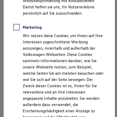
Websiteoptimierung mit einzubeziehen.
Elektrofahrzeugkonzepte
Damit helfen sie uns, Ihr Nutzererlebnis
ID. EVERY1
Handelsregister: Registergericht Freiburg i. Br. – HRB
Reichweite
persönlich auf Sie zuzuschneiden.
Reichweite der ID. Modelle
726607
Reichweite im Winter
Umsatzsteuer-Identifikationsnummer: DE 811 373
Rekuperation
Marketing
900
Laden
Wir nutzen diese Cookies, um Ihnen auf Ihre
Laden unterwegs
Sitz der Gesellschaft: Villingen-Schwenningen
Laden Zuhause
Interessen zugeschnittene Werbung
Geschäftsführer: Carina Reuß, Martin Reuß, Felix
Ladestationen finden
anzuzeigen, innerhalb und außerhalb der
Seiffer
Ladezeitensimulator
Volkswagen Webseiten. Diese Cookies
Batterie
Sicherheit
Ich bin als Versicherungsvertreter nach § 34d Abs. 7
sammeln Informationen darüber, wie Sie
Garantie und Lebensdauer
Nr. 1 Gewerbeordnung als Versicherungsvertreter
unsere Webseite nutzen, zum Beispiel,
Nachhaltigkeit
ausschließlich über die Volkswagen
welche Seiten Sie am meisten besuchen oder
Technologie
Kosten und Kauf
Versicherungsdienst GmbH tätig und bei der
wie Sie sich auf der Seite bewegen. Der
Verbrauchskosten
Industrie- und Handelskammer Schwarzwald-Baar
Zweck dieser Cookies ist es, Ihnen für Sie
Kaufoptionen
Heuberg gemeldet. Eingetragen bin ich im
relevantere und an Ihre Interessen
E-Auto-Förderung
Software und Konnektivität
Vermittlungsregister unter der Nummer D-YJQK-
angepasste Inhalte anzubieten. Sie werden
Die ID. Software 6
2UC4Z-97. Überprüfen können Sie das im Internet
außerdem dazu verwendet, die
ID. Software Versionen und Updates
unter
www.vermittlerregister.info
oder beim
Erscheinungshäufigkeit einer Anzeige zu
Digitale Extras
Schnittstellen zu Ihrem ID.
Vermittlerregister, Deutscher Industrie- und