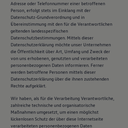
Adresse oder Telefonnummer einer betroffenen
Magazin
Lifestyle
Person, erfolgt stets im Einklang mit der
Transport
Datenschutz-Grundverordnung und in
Familie
Übereinstimmung mit den für die Verantwortlichen
Elektromobilität
Volkswagen R
geltenden landesspezifischen
Pannen- und Unfallhilfe
Datenschutzbestimmungen. Mittels dieser
Volkswagen Kundenbetreuung
Datenschutzerklärung möchte unser Unternehmen
die Öffentlichkeit über Art, Umfang und Zweck der
von uns erhobenen, genutzten und verarbeiteten
personenbezogenen Daten informieren. Ferner
werden betroffene Personen mittels dieser
Datenschutzerklärung über die ihnen zustehenden
Rechte aufgeklärt.
Wir haben, als für die Verarbeitung Verantwortliche,
zahlreiche technische und organisatorische
Maßnahmen umgesetzt, um einen möglichst
lückenlosen Schutz der über diese Internetseite
verarbeiteten personenbezogenen Daten