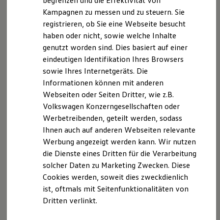
begrenzen und die Effektivität von
Hybridautos
Handelskammertag (DIHK) e.V., Breite Straße 29,
Kampagnen zu messen und zu steuern. Sie
Marke und Erlebnis
10178 Berlin. Ich biete eine Beratung an und erhalte
registrieren, ob Sie eine Webseite besucht
Volkswagen R und R Experience
R-Modelle
für meine Tätigkeit als Versicherungsvermittler
haben oder nicht, sowie welche Inhalte
R Experience
Provisionen, welche in der Versicherungsprämie
genutzt worden sind. Dies basiert auf einer
Driving Experience
bereits enthalten sind.
eindeutigen Identifikation Ihres Browsers
Volkswagen entdecken
Werkbesichtigung
sowie Ihres Internetgeräts. Die
Factory visit
Sollten Sie ausnahmsweise einmal nicht mit meiner
Informationen können mit anderen
Lifestyle Shop
Beratungsleistung zufrieden sein, können Sie sich
Webseiten oder Seiten Dritter, wie z.B.
T-Roc Kollektion
auch die folgende Adresse wenden:
Golf Kollektion
Volkswagen Konzerngesellschaften oder
ID. Kollektion
Werbetreibenden, geteilt werden, sodass
Volkswagen Kollektion
Versicherungsombudsmann e.V., Postfach 080632,
Ihnen auch auf anderen Webseiten relevante
R-Kollektion
10006 Berlin,
GTI Kollektion
Werbung angezeigt werden kann. Wir nutzen
Fußball Drop
Email:
beschwerde@versicherungsombudsmann.de
,
die Dienste eines Dritten für die Verarbeitung
we drive football
Internet:
www.versicherungsombudsmann.de
solcher Daten zu Marketing Zwecken. Diese
#wedriveproud
Besitzer und Service
Cookies werden, soweit dies zweckdienlich
myVolkswagen
ist, oftmals mit Seitenfunktionalitäten von
Software Updates
Datenschutzerklärung
Dritten verlinkt.
Service und Ersatzteile
Inspektion und HU/AU
Reparaturen und Checks