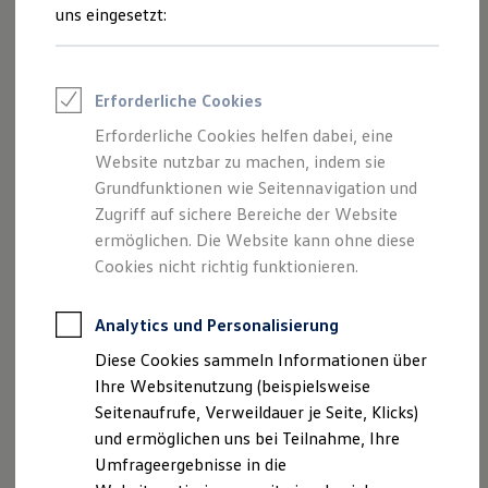
Inhalten und Angeboten, die auf dieser
Reifenpakete
uns eingesetzt:
Leasing
Website speziell aufgeführt sind.
Leasing-Angebote
Gebrauchtwagen Leasing
Junge Gebrauchtwagen-Leasing
Erforderliche Cookies
Elektroauto Leasing
Kleinwagen-Leasing
Erforderliche Cookies helfen dabei, eine
Impressum
Leasing ohne Anzahlung
Website nutzbar zu machen, indem sie
Finanzierung
Autokredit mit Schlussrate
Grundfunktionen wie Seitennavigation und
Datenschutzerklärung
Versicherungen und Garantien
Zugriff auf sichere Bereiche der Website
Kfz-Versicherung
ermöglichen. Die Website kann ohne diese
Restschuldversicherungen
Garantien
Cookies nicht richtig funktionieren.
Impressum
Wartungsverträge
Geschäftskunden
Professional Class bei Volkswagen
Analytics und Personalisierung
Seitenbetreiber i.S.d. § 5 DDG
Großkunden
Diese Cookies sammeln Informationen über
Autowelt Schuler GmbH
Behörden
Direktkunden
Ihre Websitenutzung (beispielsweise
Talstraße 1-7
Sonderfahrzeuge
Seitenaufrufe, Verweildauer je Seite, Klicks)
78658 Zimmern-Horgen
Anpfiff zum Gewinn
und ermöglichen uns bei Teilnahme, Ihre
Elektromobilität
+49 (0)741-309-0
Elektroautos
Umfrageergebnisse in die
ID. Tutorials
info@autowelt-schuler.de