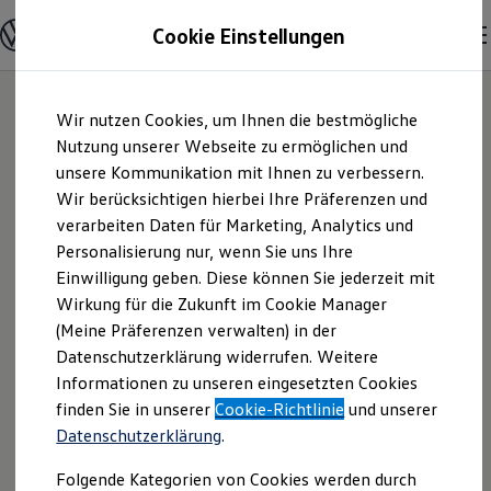
Modelle und Konfigurator
Cookie Einstellungen
Konfigurator
Modelle vergleichen
Konfiguration laden
Zum
Zum
Autosuche
Wir nutzen Cookies, um Ihnen die bestmögliche
Hauptinhalt
Footer
Elektroautos
springen
springen
Nutzung unserer Webseite zu ermöglichen und
ENERGY Sondermodelle
Nutzfahrzeuge
unsere Kommunikation mit Ihnen zu verbessern.
Autowelt Schuler
SUV und CUV
Wir berücksichtigen hierbei Ihre Präferenzen und
Familienautos
verarbeiten Daten für Marketing, Analytics und
Kombis
GmbH ZNL Horgen |
Kompaktwagen
Personalisierung nur, wenn Sie uns Ihre
Sportwagen
Einwilligung geben. Diese können Sie jederzeit mit
Impressum &
Schnell verfügbare Fahrzeuge
Angebote und Produkte
Wirkung für die Zukunft im Cookie Manager
Aktuelle Angebote
(Meine Präferenzen verwalten) in der
Rechtliches
E-Auto-Förderung
Datenschutzerklärung widerrufen. Weitere
Volkswagen Marktplatz
Informationen zu unseren eingesetzten Cookies
Die ENERGY Sondermodelle
Junge Gebrauchtwagen und Gebrauchtwagen
Hier finden Sie Informationen über uns
finden Sie in unserer
Cookie-Richtlinie
und unserer
Volkswagen Zertifizierte Gebrauchtwagen
Datenschutzerklärung
.
(Autowelt Schuler GmbH ZNL Horgen)
Elektromobilität bei Gebrauchtwagen
Zubehör- und Serviceangebote
als verantwortlichen Anbieter von
Folgende Kategorien von Cookies werden durch
Saisonangebote