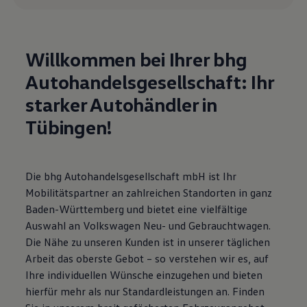
Motorenöl und Flüssigkeiten
Räder und Reifen
Pannen- und Unfallhilfe
Economy Service
Willkommen bei Ihrer bhg
Volkswagen Teile
Zubehör
Autohandelsgesellschaft: Ihr
Modellspezifisches Zubehör
Schutz und Pflege
starker Autohändler in
Transport
Entertainment und Elektronik
Tübingen!
Individualisieren
Wallbox und Ladekabel
Digitale Extras
Dienste für Ihr Modell finden
Die bhg Autohandelsgesellschaft mbH ist Ihr
Volkswagen Apps, Login und Shop
Mobilitätspartner an zahlreichen Standorten in ganz
Handy und Fahrzeug verbinden
Updates für Software, Karten und Radio
Baden-Württemberg und bietet eine vielfältige
Über Ihr Auto
Auswahl an Volkswagen Neu- und Gebrauchtwagen.
Vorgängermodelle
Die Nähe zu unseren Kunden ist in unserer täglichen
Kundeninformationen
Volkswagen Kundenbetreuung
Arbeit das oberste Gebot – so verstehen wir es, auf
Warn- und Kontrollleuchten
Ihre individuellen Wünsche einzugehen und bieten
Assistenzsysteme
hierfür mehr als nur Standardleistungen an. Finden
Digitale Betriebsanleitung
Live Beratung