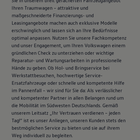
Sie in unserem breit gefächerten Fahrzeugangebot
Magazin
Ihren Traumwagen – attraktive und
Lifestyle
maßgeschneiderte Finanzierungs- und
Transport
Familie
Leasingangebote machen auch exklusive Modelle
Elektromobilität
erschwinglich und lassen sich an Ihre Bedürfnisse
Volkswagen R
optimal anpassen. Nutzen Sie unsere Fachkompetenz
Pannen- und Unfallhilfe
Volkswagen Kundenbetreuung
und unser Engagement, um Ihren Volkswagen einem
gründlichen Check zu unterziehen oder wichtige
Reparatur- und Wartungsarbeiten in professionelle
Hände zu geben. Ob Hol- und Bringservice bei
Werkstattbesuchen, hochwertige Service-
Ersatzfahrzeuge oder schnelle und kompetente Hilfe
im Pannenfall – wir sind für Sie da: Als verlässlicher
und kompetenter Partner in allen Belangen rund um
die Mobilität im Südwesten Deutschlands. Gemäß
unserem Leitsatz „Ihr Vertrauen verdienen – jeden
Tag!“ ist es unser Anliegen, unseren Kunden stets den
bestmöglichen Service zu bieten und sie auf ihrem
Weg individuell zu begleiten.