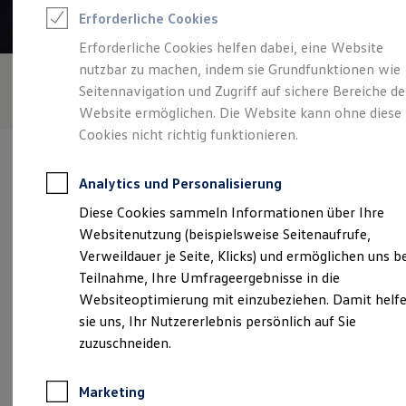
Reifenpakete
Erforderliche Cookies
Leasing
Leasing-Angebote
Erforderliche Cookies helfen dabei, eine Website
Gebrauchtwagen Leasing
nutzbar zu machen, indem sie Grundfunktionen wie
Junge Gebrauchtwagen-Leasing
Elektroauto Leasing
Seitennavigation und Zugriff auf sichere Bereiche de
Kleinwagen-Leasing
Website ermöglichen. Die Website kann ohne diese
Leasing ohne Anzahlung
Cookies nicht richtig funktionieren.
Finanzierung
Autokredit mit Schlussrate
Versicherungen und Garantien
Analytics und Personalisierung
Kfz-Versicherung
Restschuldversicherungen
Diese Cookies sammeln Informationen über Ihre
Garantien
Verantwortlich für die Inhalte auf dieser Seite ist die bhg
Websitenutzung (beispielsweise Seitenaufrufe,
Wartungsverträge
Autohandelsgesellschaft mbH
(
Impressum & Rechtliches
)
Geschäftskunden
Verweildauer je Seite, Klicks) und ermöglichen uns b
Professional Class bei Volkswagen
Teilnahme, Ihre Umfrageergebnisse in die
Großkunden
Websiteoptimierung mit einzubeziehen. Damit helf
Behörden
Unsere 
Direktkunden
sie uns, Ihr Nutzererlebnis persönlich auf Sie
Sonderfahrzeuge
zuzuschneiden.
Anpfiff zum Gewinn
Elektromobilität
Schaffhausenstraße 111, 72072 Tübingen
Elektroautos
Marketing
ID. Tutorials