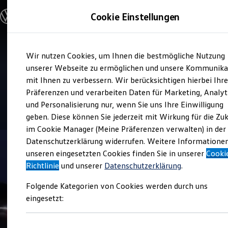
Modelle und Konfigurator
Cookie Einstellungen
Konfigurator
Modelle vergleichen
Konfiguration laden
Zum
Zum
Autosuche
Verkauf und Service
Wir nutzen Cookies, um Ihnen die bestmögliche Nutzung
Hauptinhalt
Footer
Elektroautos
bhg Autohandelsgesellschaft
springen
springen
unserer Webseite zu ermöglichen und unsere Kommunika
ENERGY Sondermodelle
Nutzfahrzeuge
mit Ihnen zu verbessern. Wir berücksichtigen hierbei Ihr
mbH Tübingen
SUV und CUV
Präferenzen und verarbeiten Daten für Marketing, Analyt
Familienautos
und Personalisierung nur, wenn Sie uns Ihre Einwilligung
Kombis
4.8
|
392 Bewertungen
Kompaktwagen
geben. Diese können Sie jederzeit mit Wirkung für die Zu
Sportwagen
im Cookie Manager (Meine Präferenzen verwalten) in der
Schnell verfügbare Fahrzeuge
Angebote und Produkte
Datenschutzerklärung widerrufen. Weitere Informatione
Aktuelle Angebote
unseren eingesetzten Cookies finden Sie in unserer
Cooki
E-Auto-Förderung
Richtlinie
und unserer
Datenschutzerklärung
.
Volkswagen Marktplatz
Die ENERGY Sondermodelle
Folgende Kategorien von Cookies werden durch uns
Junge Gebrauchtwagen und Gebrauchtwagen
Volkswagen Zertifizierte Gebrauchtwagen
eingesetzt:
Elektromobilität bei Gebrauchtwagen
Zubehör- und Serviceangebote
Saisonangebote