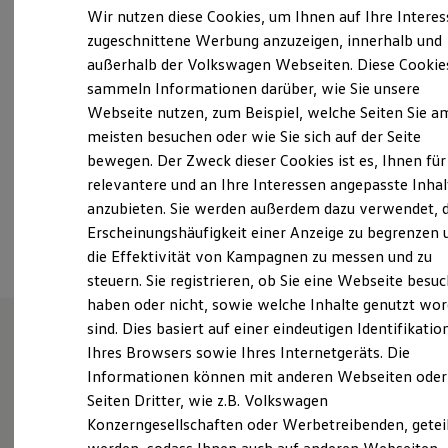
Montag
-
Freitag
07:00
-
18:00
Uhr
Elektrofahrzeugkonzepte
Wir nutzen diese Cookies, um Ihnen auf Ihre Intere
ID. EVERY1
Samstag
08:30
-
12:30
Uhr
zugeschnittene Werbung anzuzeigen, innerhalb und
Reichweite
Sonntag
Geschlossen
außerhalb der Volkswagen Webseiten. Diese Cookie
Reichweite der ID. Modelle
Reichweite im Winter
sammeln Informationen darüber, wie Sie unsere
Rekuperation
Webseite nutzen, zum Beispiel, welche Seiten Sie a
vw-tuebingen@bhg-mobile.de
Laden
meisten besuchen oder wie Sie sich auf der Seite
Laden unterwegs
Laden Zuhause
+49 7071 942570
bewegen. Der Zweck dieser Cookies ist es, Ihnen für
Ladestationen finden
relevantere und an Ihre Interessen angepasste Inhal
Ladezeitensimulator
anzubieten. Sie werden außerdem dazu verwendet, d
Batterie
Ansprechpartner
Sicherheit
Erscheinungshäufigkeit einer Anzeige zu begrenzen 
Garantie und Lebensdauer
die Effektivität von Kampagnen zu messen und zu
Nachhaltigkeit
steuern. Sie registrieren, ob Sie eine Webseite besuc
Technologie
Kosten und Kauf
haben oder nicht, sowie welche Inhalte genutzt wo
Verbrauchskosten
sind. Dies basiert auf einer eindeutigen Identifikatio
Kaufoptionen
Ihres Browsers sowie Ihres Internetgeräts. Die
E-Auto-Förderung
Wie können wir
Software und Konnektivität
Informationen können mit anderen Webseiten oder
Die ID. Software 6
Seiten Dritter, wie z.B. Volkswagen
ID. Software Versionen und Updates
Ihnen weiterhelfen?
Konzerngesellschaften oder Werbetreibenden, getei
Digitale Extras
Schnittstellen zu Ihrem ID.