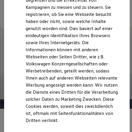
begrenzen und die Effektivität von
Fahrleistung: 10.000 km
Hybridautos
Kampagnen zu messen und zu steuern. Sie
Marke und Erlebnis
registrieren, ob Sie eine Webseite besucht
Volkswagen R und R Experience
Details ansehen
R-Modelle
haben oder nicht, sowie welche Inhalte
R Experience
genutzt worden sind. Dies basiert auf einer
Driving Experience
eindeutigen Identifikation Ihres Browsers
Volkswagen entdecken
Werkbesichtigung
sowie Ihres Internetgeräts. Die
Factory visit
Informationen können mit anderen
Lifestyle Shop
Webseiten oder Seiten Dritter, wie z.B.
T-Roc Kollektion
Golf Kollektion
Volkswagen Konzerngesellschaften oder
ID. Kollektion
Werbetreibenden, geteilt werden, sodass
Volkswagen Kollektion
Ihnen auch auf anderen Webseiten relevante
R-Kollektion
GTI Kollektion
Werbung angezeigt werden kann. Wir nutzen
Fußball Drop
die Dienste eines Dritten für die Verarbeitung
we drive football
solcher Daten zu Marketing Zwecken. Diese
#wedriveproud
Besitzer und Service
Cookies werden, soweit dies zweckdienlich
myVolkswagen
ist, oftmals mit Seitenfunktionalitäten von
Software Updates
Angebot gültig bis 30.09.2026
Dritten verlinkt.
Service und Ersatzteile
Inspektion und HU/AU
Der Tiguan
Reparaturen und Checks