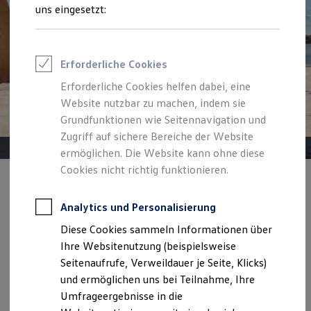
Reifenpakete
uns eingesetzt:
Leasing
Leasing-Angebote
Gebrauchtwagen Leasing
Junge Gebrauchtwagen-Leasing
Erforderliche Cookies
Elektroauto Leasing
Kleinwagen-Leasing
Erforderliche Cookies helfen dabei, eine
Leasing ohne Anzahlung
Website nutzbar zu machen, indem sie
Finanzierung
Autokredit mit Schlussrate
Grundfunktionen wie Seitennavigation und
Versicherungen und Garantien
Zugriff auf sichere Bereiche der Website
Kfz-Versicherung
ermöglichen. Die Website kann ohne diese
Restschuldversicherungen
Garantien
Cookies nicht richtig funktionieren.
Wartungsverträge
Angebot gültig bis 30.09.2026
Privatkunden
Geschäftskunden
Professional Class bei Volkswagen
Analytics und Personalisierung
Der neue ID. Cross Life.
Großkunden
Diese Cookies sammeln Informationen über
Behörden
Ab 266,00 €
mtl. leasen | 3.400,00 € Sonderzahlung | 48
Direktkunden
Ihre Websitenutzung (beispielsweise
Monate Laufzeit | Jährliche Fahrleistung: 10.000 km
Sonderfahrzeuge
Seitenaufrufe, Verweildauer je Seite, Klicks)
Anpfiff zum Gewinn
und ermöglichen uns bei Teilnahme, Ihre
Elektromobilität
Details ansehen
Elektroautos
Umfrageergebnisse in die
ID. Tutorials