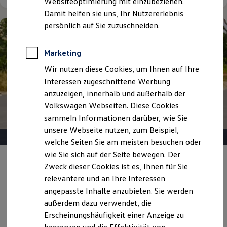
Websiteoptimierung mit einzubeziehen.
Elektrofahrzeugkonzepte
Damit helfen sie uns, Ihr Nutzererlebnis
ID. EVERY1
Reichweite
persönlich auf Sie zuzuschneiden.
Reichweite der ID. Modelle
Reichweite im Winter
Rekuperation
Marketing
Laden
Wir nutzen diese Cookies, um Ihnen auf Ihre
Laden unterwegs
Laden Zuhause
Interessen zugeschnittene Werbung
Ladestationen finden
anzuzeigen, innerhalb und außerhalb der
Ladezeitensimulator
Volkswagen Webseiten. Diese Cookies
Batterie
Sicherheit
sammeln Informationen darüber, wie Sie
Garantie und Lebensdauer
unsere Webseite nutzen, zum Beispiel,
Nachhaltigkeit
welche Seiten Sie am meisten besuchen oder
Technologie
Kosten und Kauf
wie Sie sich auf der Seite bewegen. Der
Verbrauchskosten
Angebot gültig bis 30.09.2026
Privatkunden
Zweck dieser Cookies ist es, Ihnen für Sie
Kaufoptionen
relevantere und an Ihre Interessen
E-Auto-Förderung
Der T-Roc
Software und Konnektivität
angepasste Inhalte anzubieten. Sie werden
Die ID. Software 6
außerdem dazu verwendet, die
Ab 279,00 €
mtl. leasen für Privatkunden | 0,00 €
ID. Software Versionen und Updates
Erscheinungshäufigkeit einer Anzeige zu
Sonderzahlung | 48 Monate Laufzeit | Jährliche
Digitale Extras
Schnittstellen zu Ihrem ID.