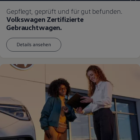
Magazin
Gepflegt, geprüft und für gut befunden.
Lifestyle
Transport
Volkswagen Zertifizierte
Familie
Gebrauchtwagen.
Elektromobilität
Volkswagen R
Pannen- und Unfallhilfe
Details ansehen
Volkswagen Kundenbetreuung