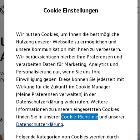
Modelle und Konfigurator
Cookie Einstellungen
Konfigurator
Modelle vergleichen
Konfiguration laden
Zum
Zum
Autosuche
Wir nutzen Cookies, um Ihnen die bestmögliche
Hauptinhalt
Footer
Elektroautos
Unsere aktuellen
springen
springen
Nutzung unserer Webseite zu ermöglichen und
ENERGY Sondermodelle
Nutzfahrzeuge
unsere Kommunikation mit Ihnen zu verbessern.
Angebote und mehr
SUV und CUV
Wir berücksichtigen hierbei Ihre Präferenzen und
Familienautos
verarbeiten Daten für Marketing, Analytics und
Kombis
Kompaktwagen
Personalisierung nur, wenn Sie uns Ihre
Verantwortlich für die Inhalte auf dieser Seite ist die FSN Autozentrum
Sportwagen
Einwilligung geben. Diese können Sie jederzeit mit
Pasewalk GmbH
(
Impressum & Rechtliches
)
Schnell verfügbare Fahrzeuge
Angebote und Produkte
Wirkung für die Zukunft im Cookie Manager
Aktuelle Angebote
(Meine Präferenzen verwalten) in der
E-Auto-Förderung
Datenschutzerklärung widerrufen. Weitere
Volkswagen Marktplatz
Aktuelle Modelle
Neuwagen
ID. Cross
Gebra
Informationen zu unseren eingesetzten Cookies
Die ENERGY Sondermodelle
Junge Gebrauchtwagen und Gebrauchtwagen
finden Sie in unserer
Cookie-Richtlinie
und unserer
6
Angebote
Volkswagen Zertifizierte Gebrauchtwagen
Datenschutzerklärung
.
Elektromobilität bei Gebrauchtwagen
Zubehör- und Serviceangebote
Folgende Kategorien von Cookies werden durch
Saisonangebote