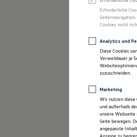
Erforderliche Co
Reifenpakete
Leasing
Erforderliche Coo
Leasing-Angebote
Seitennavigation 
Gebrauchtwagen Leasing
Cookies nicht rich
Junge Gebrauchtwagen-Leasing
(
Impressum & Rechtliches
)
Elektroauto Leasing
Kleinwagen-Leasing
Analytics und Pe
Leasing ohne Anzahlung
Finanzierung
Diese Cookies sa
Autokredit mit Schlussrate
Versicherungen und Garantien
Verweildauer je S
Kfz-Versicherung
Websiteoptimierun
Restschuldversicherungen
zuzuschneiden.
Garantien
Wartungsverträge
Geschäftskunden
Marketing
Professional Class bei Volkswagen
Großkunden
Wir nutzen diese 
Behörden
und außerhalb de
Direktkunden
Sonderfahrzeuge
unsere Webseite n
Anpfiff zum Gewinn
Seite bewegen. De
Elektromobilität
angepasste Inhalt
Elektroautos
ID. Tutorials
Anzeige zu begren