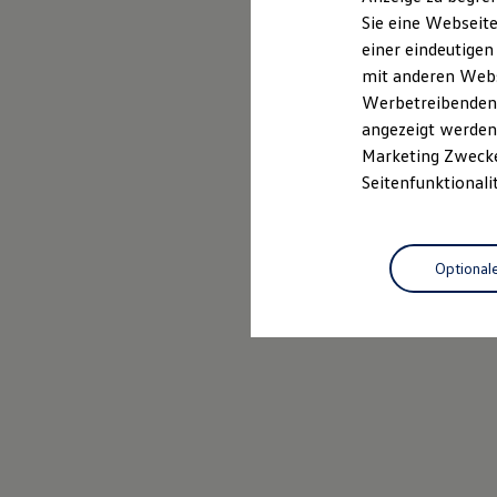
Elektrofahrzeugkonzepte
Sie eine Webseite
ID. EVERY1
einer eindeutigen
Reichweite
Reichweite der ID. Modelle
mit anderen Webse
Reichweite im Winter
Werbetreibenden,
Rekuperation
angezeigt werden 
Laden
Laden unterwegs
Marketing Zwecken
Laden Zuhause
Seitenfunktionali
Ladestationen finden
Ladezeitensimulator
Batterie
Sicherheit
Optional
Garantie und Lebensdauer
Nachhaltigkeit
Technologie
Kosten und Kauf
Verbrauchskosten
Kaufoptionen
E-Auto-Förderung
Software und Konnektivität
Die ID. Software 6
ID. Software Versionen und Updates
Digitale Extras
Schnittstellen zu Ihrem ID.