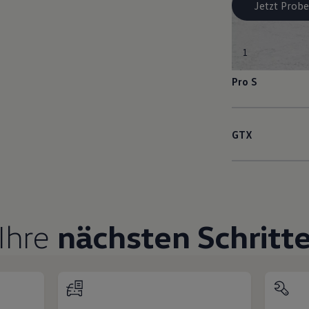
Jetzt Probe
1
Pro S
GTX
Ihre
nächsten Schritt