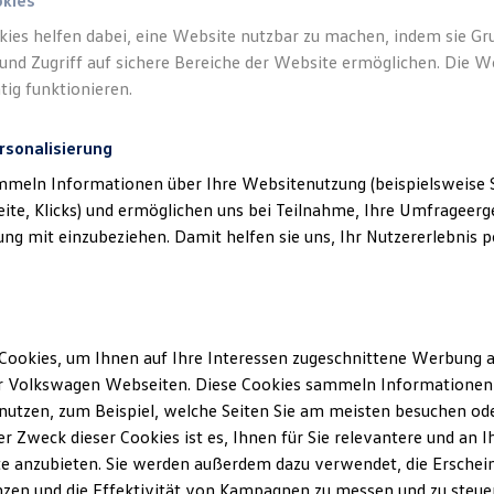
okies
kies helfen dabei, eine Website nutzbar zu machen, indem sie G
und Zugriff auf sichere Bereiche der Website ermöglichen. Die W
tig funktionieren.
rsonalisierung
mmeln Informationen über Ihre Websitenutzung (beispielsweise S
eite, Klicks) und ermöglichen uns bei Teilnahme, Ihre Umfrageerge
g mit einzubeziehen. Damit helfen sie uns, Ihr Nutzererlebnis pe
Cookies, um Ihnen auf Ihre Interessen zugeschnittene Werbung a
r Volkswagen Webseiten. Diese Cookies sammeln Informationen 
utzen, zum Beispiel, welche Seiten Sie am meisten besuchen oder
r Zweck dieser Cookies ist es, Ihnen für Sie relevantere und an I
e anzubieten. Sie werden außerdem dazu verwendet, die Erschein
Pro
zen und die Effektivität von Kampagnen zu messen und zu steuern