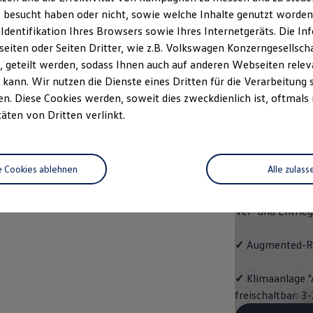
Pro
 besucht haben oder nicht, sowie welche Inhalte genutzt worden s
 Identifikation Ihres Browsers sowie Ihres Internetgeräts. Die 
Der ID.7 Pro ko
iten oder Seiten Dritter, wie z.B. Volkswagen Konzerngesellsch
 geteilt werden, sodass Ihnen auch auf anderen Webseiten rel
✓
Leichtmetallrä
kann. Wir nutzen die Dienste eines Dritten für die Verarbeitung 
Oberfläche glan
. Diese Cookies werden, soweit dies zweckdienlich ist, oftmals
täten von Dritten verlinkt.
✓
Automatische
✓
Vordersitze b
e Cookies ablehnen
Alle zulass
✓
Schlüssellose
Ver- und Entrie
✓
Augmented-Re
✓
Klimaanlage "
freischaltbar: 