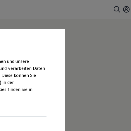
hen und unsere
 und verarbeiten Daten
. Diese können Sie
 in der
es finden Sie in