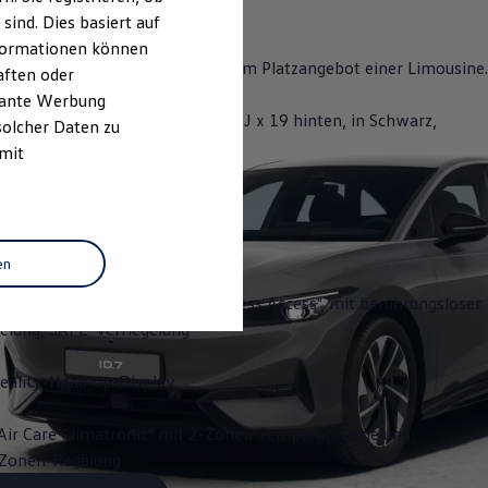
ind. Dies basiert auf
Informationen können
mbiniert hohe Reichweite mit dem Platzangebot einer Limousine.
aften oder
evante Werbung
der "Hudson" 8 J x 19 vorn, 8,5 J x 19 hinten, in Schwarz,
solcher Daten zu
zgedreht
 mit
 Distanzregelung ACC
eheizbar
en
s Schließ- und Startsystem "Keyless Access", mit berührungsloser
gelung, SAFE-Verriegelung
ality-Head-up-Display
Air Care Climatronic" mit 2-Zonen-Temperaturregelung;
3-Zonen-Regelung