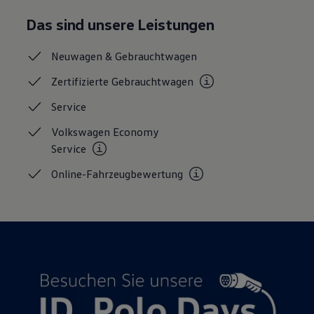
Magazin
Das sind unsere Leistungen
Lifestyle
Transport
Familie
Neuwagen &
Gebrauchtwagen
Elektromobilität
Volkswagen R
Zertifizierte
Gebrauchtwagen
Pannen- und Unfallhilfe
Volkswagen Kundenbetreuung
Service
Volkswagen Economy
Service
Online-Fahrzeugbewertung