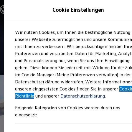
Modelle und Konfigurator
Cookie Einstellungen
Konfigurator
Modelle vergleichen
Konfiguration laden
Zum
Zum
Autosuche
Verkauf und Service
Wir nutzen Cookies, um Ihnen die bestmögliche Nutzung
Hauptinhalt
Footer
Elektroautos
Emil Frey Hans Carstens
springen
springen
unserer Webseite zu ermöglichen und unsere Kommunika
ENERGY Sondermodelle
Nutzfahrzeuge
mit Ihnen zu verbessern. Wir berücksichtigen hierbei Ihr
Breklum
SUV und CUV
Präferenzen und verarbeiten Daten für Marketing, Analyt
Familienautos
und Personalisierung nur, wenn Sie uns Ihre Einwilligung
Kombis
4.6
|
184 Bewertungen
Kompaktwagen
geben. Diese können Sie jederzeit mit Wirkung für die Zu
Sportwagen
im Cookie Manager (Meine Präferenzen verwalten) in der
Schnell verfügbare Fahrzeuge
Angebote und Produkte
Datenschutzerklärung widerrufen. Weitere Informatione
Aktuelle Angebote
unseren eingesetzten Cookies finden Sie in unserer
Cooki
E-Auto-Förderung
Richtlinie
und unserer
Datenschutzerklärung
.
Volkswagen Marktplatz
Die ENERGY Sondermodelle
Folgende Kategorien von Cookies werden durch uns
Junge Gebrauchtwagen und Gebrauchtwagen
Volkswagen Zertifizierte Gebrauchtwagen
eingesetzt:
Elektromobilität bei Gebrauchtwagen
Zubehör- und Serviceangebote
Saisonangebote