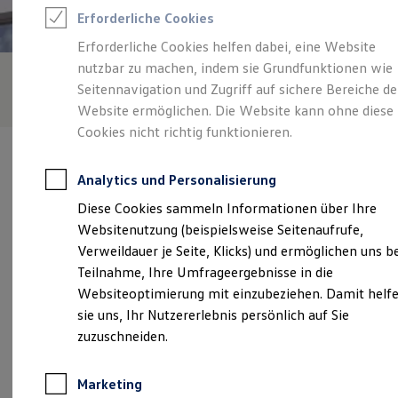
Reifenpakete
Erforderliche Cookies
Leasing
Leasing-Angebote
Erforderliche Cookies helfen dabei, eine Website
Gebrauchtwagen Leasing
nutzbar zu machen, indem sie Grundfunktionen wie
Junge Gebrauchtwagen-Leasing
Elektroauto Leasing
Seitennavigation und Zugriff auf sichere Bereiche de
Kleinwagen-Leasing
Website ermöglichen. Die Website kann ohne diese
Leasing ohne Anzahlung
Cookies nicht richtig funktionieren.
Finanzierung
Autokredit mit Schlussrate
Versicherungen und Garantien
Analytics und Personalisierung
Kfz-Versicherung
Restschuldversicherungen
Diese Cookies sammeln Informationen über Ihre
Garantien
Verantwortlich für die Inhalte auf dieser Seite ist die Emil Frey
Websitenutzung (beispielsweise Seitenaufrufe,
Wartungsverträge
Hans Carstens GmbH
(
Impressum & Rechtliches
)
Geschäftskunden
Verweildauer je Seite, Klicks) und ermöglichen uns b
Professional Class bei Volkswagen
Teilnahme, Ihre Umfrageergebnisse in die
Großkunden
Websiteoptimierung mit einzubeziehen. Damit helf
Behörden
Unsere 
Direktkunden
sie uns, Ihr Nutzererlebnis persönlich auf Sie
Sonderfahrzeuge
zuzuschneiden.
Anpfiff zum Gewinn
Elektromobilität
Husumer Straße 50, 25821 Breklum
Elektroautos
Marketing
ID. Tutorials