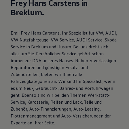
Frey Hans Carstens in
Motorenöl und Flüssigkeiten
Räder und Reifen
Breklum.
Pannen- und Unfallhilfe
Economy Service
Volkswagen Teile
Zubehör
Emil Frey Hans Carstens, Ihr Spezialist für VW, AUDI,
Modellspezifisches Zubehör
VW Nutzfahrzeuge, VW Service, AUDI Service, Skoda
Schutz und Pflege
Transport
Service in Breklum und Husum. Bei uns dreht sich
Entertainment und Elektronik
alles um Sie. Persönlicher Service gehört schon
Individualisieren
immer zur DNA unseres Hauses. Neben zuverlässigen
Wallbox und Ladekabel
Digitale Extras
Reparaturen und günstigen Ersatz- und
Dienste für Ihr Modell finden
Zubehörteilen, bieten wir Ihnen alle
Volkswagen Apps, Login und Shop
Fahrzeugkategorien an. Wir sind Ihr Spezialist, wenn
Handy und Fahrzeug verbinden
Updates für Software, Karten und Radio
es um Neu-, Gebraucht-, Jahres- und Vorführwagen
Über Ihr Auto
geht. Ebenso sind wir bei den Themen Werkstatt-
Vorgängermodelle
Service, Karosserie, Reifen und Lack, Teile und
Kundeninformationen
Volkswagen Kundenbetreuung
Zubehör, Auto-Finanzierungen, Auto-Leasing,
Warn- und Kontrollleuchten
Flottenmanagement und Auto-Versicherungen der
Assistenzsysteme
Experte an Ihrer Seite.
Digitale Betriebsanleitung
Live Beratung