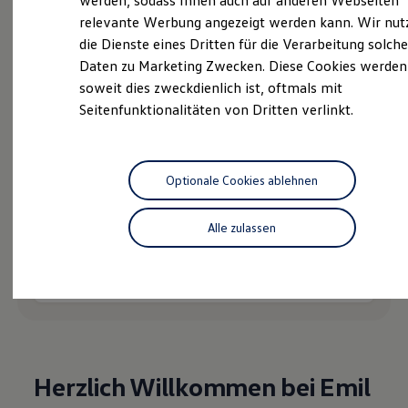
werden, sodass Ihnen auch auf anderen Webseiten
Hybridautos
relevante Werbung angezeigt werden kann. Wir nut
Marke und Erlebnis
die Dienste eines Dritten für die Verarbeitung solche
Volkswagen R und R Experience
R-Modelle
Daten zu Marketing Zwecken. Diese Cookies werden
Probefahrt vereinbaren
R Experience
soweit dies zweckdienlich ist, oftmals mit
Driving Experience
Seitenfunktionalitäten von Dritten verlinkt.
Volkswagen entdecken
Werkbesichtigung
Factory visit
Lifestyle Shop
T-Roc Kollektion
Fahrzeugangebot anfordern
Optionale Cookies ablehnen
Golf Kollektion
ID. Kollektion
Volkswagen Kollektion
Alle zulassen
R-Kollektion
GTI Kollektion
Fußball Drop
Serviceanfrage stellen
we drive football
#wedriveproud
Besitzer und Service
myVolkswagen
Software Updates
Service und Ersatzteile
Herzlich Willkommen bei Emil
Inspektion und HU/AU
Reparaturen und Checks