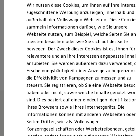
Montag
-
Freitag
07:00
-
18:00
Uhr
Elektrofahrzeugkonzepte
Wir nutzen diese Cookies, um Ihnen auf Ihre Intere
ID. EVERY1
Samstag
08:00
-
12:00
Uhr
zugeschnittene Werbung anzuzeigen, innerhalb und
Reichweite
Sonntag
Geschlossen
außerhalb der Volkswagen Webseiten. Diese Cookie
Reichweite der ID. Modelle
Reichweite im Winter
sammeln Informationen darüber, wie Sie unsere
Rekuperation
Webseite nutzen, zum Beispiel, welche Seiten Sie a
info.breklum@hanscarstens.de
Laden
meisten besuchen oder wie Sie sich auf der Seite
Laden unterwegs
Laden Zuhause
+49 4671 91900
bewegen. Der Zweck dieser Cookies ist es, Ihnen für
Ladestationen finden
relevantere und an Ihre Interessen angepasste Inhal
Ladezeitensimulator
anzubieten. Sie werden außerdem dazu verwendet, d
Batterie
Ansprechpartner
Sicherheit
Erscheinungshäufigkeit einer Anzeige zu begrenzen 
Garantie und Lebensdauer
die Effektivität von Kampagnen zu messen und zu
Nachhaltigkeit
steuern. Sie registrieren, ob Sie eine Webseite besuc
Technologie
Kosten und Kauf
haben oder nicht, sowie welche Inhalte genutzt wo
Verbrauchskosten
sind. Dies basiert auf einer eindeutigen Identifikatio
Kaufoptionen
Ihres Browsers sowie Ihres Internetgeräts. Die
E-Auto-Förderung
Wie können wir
Software und Konnektivität
Informationen können mit anderen Webseiten oder
Die ID. Software 6
Seiten Dritter, wie z.B. Volkswagen
ID. Software Versionen und Updates
Ihnen weiterhelfen?
Konzerngesellschaften oder Werbetreibenden, getei
Digitale Extras
Schnittstellen zu Ihrem ID.