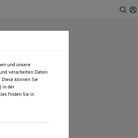
hen und unsere
 und verarbeiten Daten
. Diese können Sie
 in der
es finden Sie in