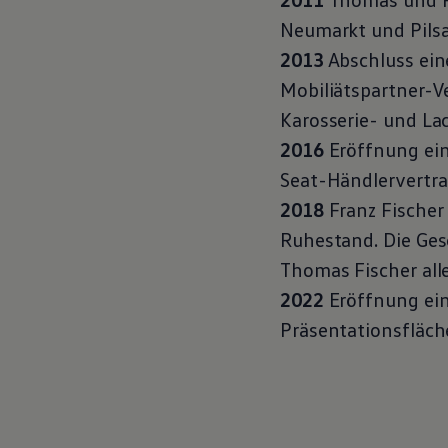
Hybridautos
Neumarkt und Pils
Marke und Erlebnis
Volkswagen R und R Experience
2013
Abschluss ein
R-Modelle
R Experience
Mobiliätspartner-V
Driving Experience
Karosserie- und Lac
Volkswagen entdecken
Werkbesichtigung
2016
Eröffnung ei
Factory visit
Lifestyle Shop
Seat-Händlervertr
T-Roc Kollektion
2018
Franz Fischer
Golf Kollektion
ID. Kollektion
Ruhestand. Die Ges
Volkswagen Kollektion
R-Kollektion
Thomas Fischer all
GTI Kollektion
2022
Eröffnung ein
Fußball Drop
we drive football
Präsentationsfläc
#wedriveproud
Besitzer und Service
myVolkswagen
Software Updates
Service und Ersatzteile
Inspektion und HU/AU
Reparaturen und Checks