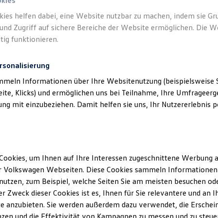
okies
kies helfen dabei, eine Website nutzbar zu machen, indem sie G
und Zugriff auf sichere Bereiche der Website ermöglichen. Die W
tig funktionieren.
rsonalisierung
mmeln Informationen über Ihre Websitenutzung (beispielsweise S
eite, Klicks) und ermöglichen uns bei Teilnahme, Ihre Umfrageerge
g mit einzubeziehen. Damit helfen sie uns, Ihr Nutzererlebnis pe
Cookies, um Ihnen auf Ihre Interessen zugeschnittene Werbung a
r Volkswagen Webseiten. Diese Cookies sammeln Informationen 
utzen, zum Beispiel, welche Seiten Sie am meisten besuchen oder
rkunft
r Zweck dieser Cookies ist es, Ihnen für Sie relevantere und an I
e anzubieten. Sie werden außerdem dazu verwendet, die Erschein
„Ein-Mann-Betrieb“ in Berg-Sindlbach durch Franz 
zen und die Effektivität von Kampagnen zu messen und zu steuern