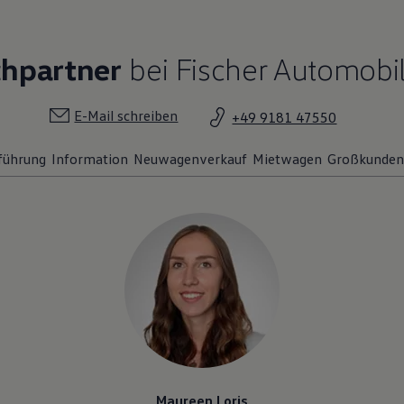
chpartner
bei Fischer Automobi
E-Mail schreiben
+49 9181 47550
führung
Information
Neuwagenverkauf
Mietwagen
Großkunden
Maureen Loris