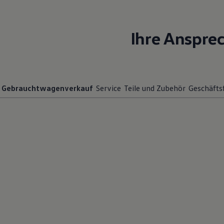
Motorenöl und Flüssigkeiten
Räder und Reifen
Pannen- und Unfallhilfe
Ihre Anspre
Economy Service
Volkswagen Teile
Zubehör
Modellspezifisches Zubehör
Schutz und Pflege
Transport
Gebrauchtwagenverkauf
Service
Teile und Zubehör
Geschäfts
Entertainment und Elektronik
Individualisieren
Wallbox und Ladekabel
Digitale Extras
Dienste für Ihr Modell finden
Volkswagen Apps, Login und Shop
Handy und Fahrzeug verbinden
Updates für Software, Karten und Radio
Über Ihr Auto
Vorgängermodelle
Kundeninformationen
Volkswagen Kundenbetreuung
Warn- und Kontrollleuchten
Assistenzsysteme
Digitale Betriebsanleitung
Live Beratung