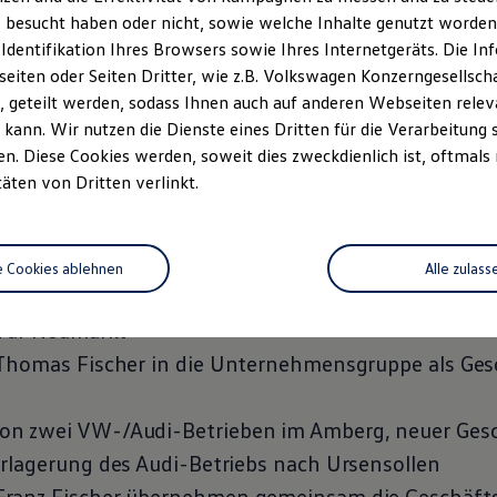
 besucht haben oder nicht, sowie welche Inhalte genutzt worden s
ach Pilsach, Firmierung als Fischer Automobile Gm
 Identifikation Ihres Browsers sowie Ihres Internetgeräts. Die 
sach, Abschluss der
Volkswagen
- und Audi-Händlerv
iten oder Seiten Dritter, wie z.B. Volkswagen Konzerngesellsch
r VW- und Audi-Betriebe der Firma Ochsenkühn i
 geteilt werden, sodass Ihnen auch auf anderen Webseiten rel
nes VW-Nutzfahrzeuge-Händlervertrags für Neumar
kann. Wir nutzen die Dienste eines Dritten für die Verarbeitung 
. Diese Cookies werden, soweit dies zweckdienlich ist, oftmals
röffnung des neuen Hauptsitzes in Neumarkt
täten von Dritten verlinkt.
es Skoda-Servicevertrags für Neumarkt
 Fiat- und Fiat Professional-Händlerverträgen für 
s Partnerbetriebs mit Seat-Händlervertrag in Ursen
e Cookies ablehnen
Alle zulass
iederung in die Unternehmensgruppe; Abschluss ein
 für Neumarkt
Thomas Fischer in die Unternehmensgruppe als Gesc
n zwei VW-/Audi-Betrieben im Amberg, neuer Gesc
rlagerung des Audi-Betriebs nach Ursensollen
ranz Fischer übernehmen gemeinsam die Geschäft