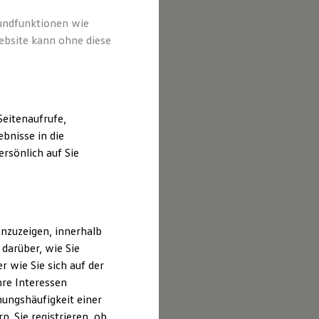
rundfunktionen wie
ebsite kann ohne diese
eitenaufrufe,
bnisse in die
rsönlich auf Sie
nzuzeigen, innerhalb
darüber, wie Sie
 wie Sie sich auf der
hre Interessen
ungshäufigkeit einer
Fischer
. Sie registrieren, ob