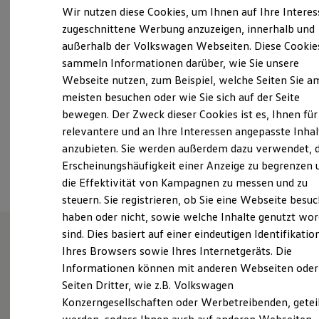
Montag
-
Freitag
07:00
-
18:00
Uhr
Elektrofahrzeugkonzepte
Wir nutzen diese Cookies, um Ihnen auf Ihre Intere
ID. EVERY1
Samstag
09:00
-
13:00
Uhr
zugeschnittene Werbung anzuzeigen, innerhalb und
Reichweite
Sonntag
Geschlossen
außerhalb der Volkswagen Webseiten. Diese Cookie
Reichweite der ID. Modelle
Reichweite im Winter
sammeln Informationen darüber, wie Sie unsere
Rekuperation
Webseite nutzen, zum Beispiel, welche Seiten Sie a
info_47@gottfried-schultz.de
Laden
meisten besuchen oder wie Sie sich auf der Seite
Laden unterwegs
Laden Zuhause
+49 2133 25160
bewegen. Der Zweck dieser Cookies ist es, Ihnen für
Ladestationen finden
relevantere und an Ihre Interessen angepasste Inhal
Ladezeitensimulator
anzubieten. Sie werden außerdem dazu verwendet, d
Batterie
Ansprechpartner
Sicherheit
Erscheinungshäufigkeit einer Anzeige zu begrenzen 
Garantie und Lebensdauer
die Effektivität von Kampagnen zu messen und zu
Nachhaltigkeit
steuern. Sie registrieren, ob Sie eine Webseite besuc
Technologie
Kosten und Kauf
haben oder nicht, sowie welche Inhalte genutzt wo
Verbrauchskosten
sind. Dies basiert auf einer eindeutigen Identifikatio
Kaufoptionen
Ihres Browsers sowie Ihres Internetgeräts. Die
E-Auto-Förderung
Herzlich willkommen bei
Software und Konnektivität
Informationen können mit anderen Webseiten oder
Die ID. Software 6
Gottfried Schultz in
Seiten Dritter, wie z.B. Volkswagen
ID. Software Versionen und Updates
Konzerngesellschaften oder Werbetreibenden, getei
Digitale Extras
Dormagen.
Schnittstellen zu Ihrem ID.