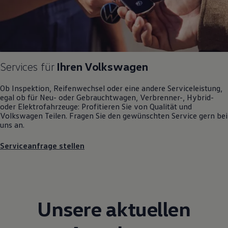
Magazin
Lifestyle
Transport
Familie
Elektromobilität
Volkswagen R
Pannen- und Unfallhilfe
Services für
Ihren
Volkswagen
Volkswagen Kundenbetreuung
Ob Inspektion, Reifenwechsel oder eine andere Serviceleistung,
egal ob für Neu- oder
Gebrauchtwagen
, Verbrenner-, Hybrid-
oder Elektrofahrzeuge: Profitieren Sie von Qualität und
Volkswagen
Teilen. Fragen Sie den gewünschten
Service
gern bei
uns an.
Serviceanfrage stellen
Unsere aktuellen