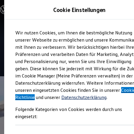
Modelle und Konfigurator
Cookie Einstellungen
Konfigurator
Modelle vergleichen
Konfiguration laden
Zum
Zum
Autosuche
Service
Wir nutzen Cookies, um Ihnen die bestmögliche Nutzung
Hauptinhalt
Footer
Elektroautos
Gottfried Schultz
springen
springen
unserer Webseite zu ermöglichen und unsere Kommunika
ENERGY Sondermodelle
Nutzfahrzeuge
mit Ihnen zu verbessern. Wir berücksichtigen hierbei Ihr
Automobilhandels SE
SUV und CUV
Präferenzen und verarbeiten Daten für Marketing, Analyt
Familienautos
und Personalisierung nur, wenn Sie uns Ihre Einwilligung
Kombis
4.7
|
173 Bewertungen
Kompaktwagen
geben. Diese können Sie jederzeit mit Wirkung für die Zu
Sportwagen
im Cookie Manager (Meine Präferenzen verwalten) in der
Schnell verfügbare Fahrzeuge
Angebote und Produkte
Datenschutzerklärung widerrufen. Weitere Informatione
Aktuelle Angebote
unseren eingesetzten Cookies finden Sie in unserer
Cooki
E-Auto-Förderung
Richtlinie
und unserer
Datenschutzerklärung
.
Volkswagen Marktplatz
Die ENERGY Sondermodelle
Folgende Kategorien von Cookies werden durch uns
Junge Gebrauchtwagen und Gebrauchtwagen
Volkswagen Zertifizierte Gebrauchtwagen
eingesetzt:
Elektromobilität bei Gebrauchtwagen
Zubehör- und Serviceangebote
Saisonangebote