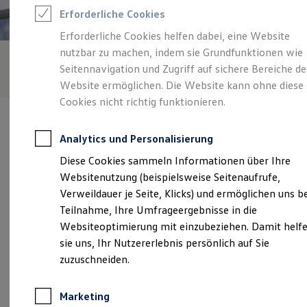
Reifenpakete
Erforderliche Cookies
Leasing
Leasing-Angebote
Erforderliche Cookies helfen dabei, eine Website
Gebrauchtwagen Leasing
nutzbar zu machen, indem sie Grundfunktionen wie
Junge Gebrauchtwagen-Leasing
Elektroauto Leasing
Seitennavigation und Zugriff auf sichere Bereiche de
Kleinwagen-Leasing
Website ermöglichen. Die Website kann ohne diese
Leasing ohne Anzahlung
Cookies nicht richtig funktionieren.
Finanzierung
Autokredit mit Schlussrate
Versicherungen und Garantien
Analytics und Personalisierung
Kfz-Versicherung
Restschuldversicherungen
Diese Cookies sammeln Informationen über Ihre
Garantien
Verantwortlich für die Inhalte auf dieser Seite ist die Gottfried
Websitenutzung (beispielsweise Seitenaufrufe,
Wartungsverträge
Schultz Automobilhandels SE
(
Impressum & Rechtliches
)
Geschäftskunden
Verweildauer je Seite, Klicks) und ermöglichen uns b
Professional Class bei Volkswagen
Teilnahme, Ihre Umfrageergebnisse in die
Großkunden
Websiteoptimierung mit einzubeziehen. Damit helf
Behörden
Unsere 
Direktkunden
sie uns, Ihr Nutzererlebnis persönlich auf Sie
Sonderfahrzeuge
zuzuschneiden.
Anpfiff zum Gewinn
Elektromobilität
Lübecker Straße 17, 41540 Dormagen
Elektroautos
Marketing
ID. Tutorials