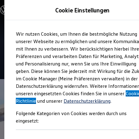
Modelle und Konfigurator
Cookie Einstellungen
Konfigurator
Modelle vergleichen
Konfiguration laden
Zum
Zum
Autosuche
Service
Wir nutzen Cookies, um Ihnen die bestmögliche Nutzung
Hauptinhalt
Footer
Elektroautos
Gottfried Schultz
springen
springen
unserer Webseite zu ermöglichen und unsere Kommunika
ENERGY Sondermodelle
Nutzfahrzeuge
mit Ihnen zu verbessern. Wir berücksichtigen hierbei Ihr
Automobilhandels SE
SUV und CUV
Präferenzen und verarbeiten Daten für Marketing, Analyt
Familienautos
und Personalisierung nur, wenn Sie uns Ihre Einwilligung
Kombis
4.7
|
91 Bewertungen
Kompaktwagen
geben. Diese können Sie jederzeit mit Wirkung für die Zu
Sportwagen
im Cookie Manager (Meine Präferenzen verwalten) in der
Schnell verfügbare Fahrzeuge
Angebote und Produkte
Datenschutzerklärung widerrufen. Weitere Informatione
Aktuelle Angebote
unseren eingesetzten Cookies finden Sie in unserer
Cooki
E-Auto-Förderung
Richtlinie
und unserer
Datenschutzerklärung
.
Volkswagen Marktplatz
Die ENERGY Sondermodelle
Folgende Kategorien von Cookies werden durch uns
Junge Gebrauchtwagen und Gebrauchtwagen
Volkswagen Zertifizierte Gebrauchtwagen
eingesetzt:
Elektromobilität bei Gebrauchtwagen
Zubehör- und Serviceangebote
Saisonangebote