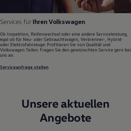
Magazin
Lifestyle
Transport
Services für
Ihren
Volkswagen
Familie
Elektromobilität
Volkswagen R
Ob Inspektion, Reifenwechsel oder eine andere Serviceleistung,
Pannen- und Unfallhilfe
egal ob für Neu- oder
Gebrauchtwagen
, Verbrenner-, Hybrid-
Volkswagen Kundenbetreuung
oder Elektrofahrzeuge: Profitieren Sie von Qualität und
Volkswagen
Teilen. Fragen Sie den gewünschten
Service
gern bei
uns an.
Serviceanfrage stellen
Unsere aktuellen
Angebote