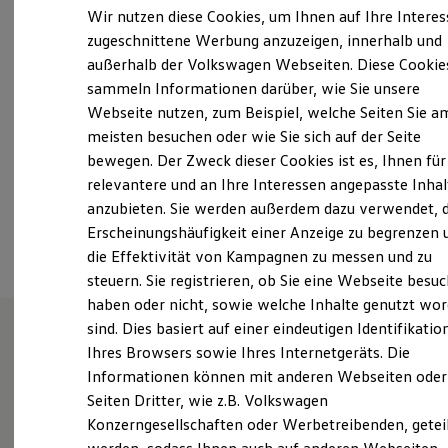
Montag
-
Freitag
07:00
-
18:00
Uhr
Elektrofahrzeugkonzepte
Wir nutzen diese Cookies, um Ihnen auf Ihre Intere
ID. EVERY1
Samstag
09:00
-
13:00
Uhr
zugeschnittene Werbung anzuzeigen, innerhalb und
Reichweite
Sonntag
Geschlossen
außerhalb der Volkswagen Webseiten. Diese Cookie
Reichweite der ID. Modelle
Reichweite im Winter
sammeln Informationen darüber, wie Sie unsere
Rekuperation
Webseite nutzen, zum Beispiel, welche Seiten Sie a
info_55@gottfried-schultz.de
Laden
meisten besuchen oder wie Sie sich auf der Seite
Laden unterwegs
Laden Zuhause
+49 2131 94560
bewegen. Der Zweck dieser Cookies ist es, Ihnen für
Ladestationen finden
relevantere und an Ihre Interessen angepasste Inhal
Ladezeitensimulator
anzubieten. Sie werden außerdem dazu verwendet, d
Batterie
Ansprechpartner
Sicherheit
Erscheinungshäufigkeit einer Anzeige zu begrenzen 
Garantie und Lebensdauer
die Effektivität von Kampagnen zu messen und zu
Nachhaltigkeit
steuern. Sie registrieren, ob Sie eine Webseite besuc
Technologie
Kosten und Kauf
haben oder nicht, sowie welche Inhalte genutzt wo
Verbrauchskosten
sind. Dies basiert auf einer eindeutigen Identifikatio
Kaufoptionen
Ihres Browsers sowie Ihres Internetgeräts. Die
E-Auto-Förderung
Herzlich willkommen bei
Software und Konnektivität
Informationen können mit anderen Webseiten oder
Die ID. Software 6
Gottfried Schultz.
Seiten Dritter, wie z.B. Volkswagen
ID. Software Versionen und Updates
Konzerngesellschaften oder Werbetreibenden, getei
Digitale Extras
Schnittstellen zu Ihrem ID.