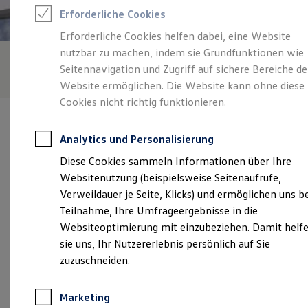
Reifenpakete
Erforderliche Cookies
Leasing
Leasing-Angebote
Erforderliche Cookies helfen dabei, eine Website
Gebrauchtwagen Leasing
nutzbar zu machen, indem sie Grundfunktionen wie
Junge Gebrauchtwagen-Leasing
Elektroauto Leasing
Seitennavigation und Zugriff auf sichere Bereiche de
Kleinwagen-Leasing
Website ermöglichen. Die Website kann ohne diese
Leasing ohne Anzahlung
Cookies nicht richtig funktionieren.
Finanzierung
Autokredit mit Schlussrate
Versicherungen und Garantien
Analytics und Personalisierung
Kfz-Versicherung
Restschuldversicherungen
Diese Cookies sammeln Informationen über Ihre
Garantien
Verantwortlich für die Inhalte auf dieser Seite ist die Gottfried
Websitenutzung (beispielsweise Seitenaufrufe,
Wartungsverträge
Schultz Automobilhandels SE
(
Impressum & Rechtliches
)
Geschäftskunden
Verweildauer je Seite, Klicks) und ermöglichen uns b
Professional Class bei Volkswagen
Teilnahme, Ihre Umfrageergebnisse in die
Großkunden
Websiteoptimierung mit einzubeziehen. Damit helf
Behörden
Unsere 
Direktkunden
sie uns, Ihr Nutzererlebnis persönlich auf Sie
Sonderfahrzeuge
zuzuschneiden.
Anpfiff zum Gewinn
Elektromobilität
Jülicher Landstraße 41 - 43, 41464 Neuss
Elektroautos
Marketing
ID. Tutorials