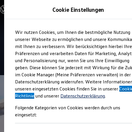
Modelle und Konfigurator
Cookie Einstellungen
Konfigurator
Modelle vergleichen
Konfiguration laden
Zum
Zum
Autosuche
Verkauf und Service
Wir nutzen Cookies, um Ihnen die bestmögliche Nutzung
Hauptinhalt
Footer
Elektroautos
Gottfried Schultz
springen
springen
unserer Webseite zu ermöglichen und unsere Kommunika
ENERGY Sondermodelle
Nutzfahrzeuge
mit Ihnen zu verbessern. Wir berücksichtigen hierbei Ihr
Automobilhandels SE
SUV und CUV
Präferenzen und verarbeiten Daten für Marketing, Analyt
Familienautos
und Personalisierung nur, wenn Sie uns Ihre Einwilligung
Kombis
4.6
|
468 Bewertungen
Kompaktwagen
geben. Diese können Sie jederzeit mit Wirkung für die Zu
Sportwagen
im Cookie Manager (Meine Präferenzen verwalten) in der
Schnell verfügbare Fahrzeuge
Angebote und Produkte
Datenschutzerklärung widerrufen. Weitere Informatione
Aktuelle Angebote
unseren eingesetzten Cookies finden Sie in unserer
Cooki
E-Auto-Förderung
Richtlinie
und unserer
Datenschutzerklärung
.
Volkswagen Marktplatz
Die ENERGY Sondermodelle
Folgende Kategorien von Cookies werden durch uns
Junge Gebrauchtwagen und Gebrauchtwagen
Volkswagen Zertifizierte Gebrauchtwagen
eingesetzt:
Elektromobilität bei Gebrauchtwagen
Zubehör- und Serviceangebote
Saisonangebote