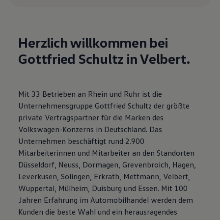
Motorenöl und Flüssigkeiten
Räder und Reifen
Pannen- und Unfallhilfe
Economy Service
Herzlich willkommen bei
Volkswagen Teile
Zubehör
Gottfried Schultz in Velbert.
Modellspezifisches Zubehör
Schutz und Pflege
Transport
Entertainment und Elektronik
Mit 33 Betrieben an Rhein und Ruhr ist die
Individualisieren
Wallbox und Ladekabel
Unternehmensgruppe Gottfried Schultz der größte
Digitale Extras
private Vertragspartner für die Marken des
Dienste für Ihr Modell finden
Volkswagen-Konzerns in Deutschland. Das
Volkswagen Apps, Login und Shop
Handy und Fahrzeug verbinden
Unternehmen beschäftigt rund 2.900
Updates für Software, Karten und Radio
Mitarbeiterinnen und Mitarbeiter an den Standorten
Über Ihr Auto
Düsseldorf, Neuss, Dormagen, Grevenbroich, Hagen,
Vorgängermodelle
Kundeninformationen
Leverkusen, Solingen, Erkrath, Mettmann, Velbert,
Volkswagen Kundenbetreuung
Wuppertal, Mülheim, Duisburg und Essen. Mit 100
Warn- und Kontrollleuchten
Jahren Erfahrung im Automobilhandel werden dem
Assistenzsysteme
Digitale Betriebsanleitung
Kunden die beste Wahl und ein herausragendes
Live Beratung