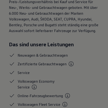
Preis-/Leistungsverhältnis bei Kauf und Service für
Magazin
Neu-, Werks- und Gebrauchtwagen geboten. Mit über
Lifestyle
Transport
6.000 Neu- und Gebrauchtwagen der Marken
Familie
Volkswagen, Audi, ŠKODA, SEAT, CUPRA, Hyundai,
Elektromobilität
Bentley, Porsche und Bugatti steht ständig eine große
Volkswagen R
Pannen- und Unfallhilfe
Auswahl sofort lieferbarer Fahrzeuge zur Verfügung.
Volkswagen Kundenbetreuung
Das sind unsere Leistungen
Neuwagen &
Gebrauchtwagen
Zertifizierte
Gebrauchtwagen
Service
Volkswagen Economy
Service
Online-Fahrzeugbewertung
Volkswagen Fleet
Service