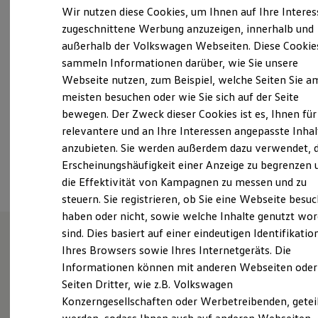
Montag
-
Freitag
07:00
-
18:00
Uhr
Elektrofahrzeugkonzepte
Wir nutzen diese Cookies, um Ihnen auf Ihre Intere
ID. EVERY1
Samstag
09:00
-
14:00
Uhr
zugeschnittene Werbung anzuzeigen, innerhalb und
Reichweite
Sonntag
Geschlossen
außerhalb der Volkswagen Webseiten. Diese Cookie
Reichweite der ID. Modelle
Reichweite im Winter
sammeln Informationen darüber, wie Sie unsere
Rekuperation
Webseite nutzen, zum Beispiel, welche Seiten Sie a
info_25@gottfried-schultz.de
Laden
meisten besuchen oder wie Sie sich auf der Seite
Laden unterwegs
Laden Zuhause
+49 2053 491200
bewegen. Der Zweck dieser Cookies ist es, Ihnen für
Ladestationen finden
relevantere und an Ihre Interessen angepasste Inhal
Ladezeitensimulator
anzubieten. Sie werden außerdem dazu verwendet, d
Batterie
Ansprechpartner
Sicherheit
Erscheinungshäufigkeit einer Anzeige zu begrenzen 
Garantie und Lebensdauer
die Effektivität von Kampagnen zu messen und zu
Nachhaltigkeit
steuern. Sie registrieren, ob Sie eine Webseite besuc
Technologie
Kosten und Kauf
haben oder nicht, sowie welche Inhalte genutzt wo
Verbrauchskosten
sind. Dies basiert auf einer eindeutigen Identifikatio
Kaufoptionen
Ihres Browsers sowie Ihres Internetgeräts. Die
E-Auto-Förderung
Wie können wir
Software und Konnektivität
Informationen können mit anderen Webseiten oder
Die ID. Software 6
Seiten Dritter, wie z.B. Volkswagen
ID. Software Versionen und Updates
Ihnen weiterhelfen?
Konzerngesellschaften oder Werbetreibenden, getei
Digitale Extras
Schnittstellen zu Ihrem ID.