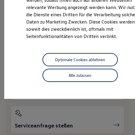
werden, sodass Ihnen auch auf anderen Webseiten
Hybridautos
relevante Werbung angezeigt werden kann. Wir nut
Marke und Erlebnis
die Dienste eines Dritten für die Verarbeitung solche
Volkswagen R und R Experience
R-Modelle
Daten zu Marketing Zwecken. Diese Cookies werden
Probefahrt vereinbaren
R Experience
soweit dies zweckdienlich ist, oftmals mit
Driving Experience
Seitenfunktionalitäten von Dritten verlinkt.
Volkswagen entdecken
Werkbesichtigung
Factory visit
Lifestyle Shop
T-Roc Kollektion
Fahrzeugangebot anfordern
Optionale Cookies ablehnen
Golf Kollektion
ID. Kollektion
Volkswagen Kollektion
Alle zulassen
R-Kollektion
GTI Kollektion
Fußball Drop
Servicetermin buchen
we drive football
#wedriveproud
Besitzer und Service
myVolkswagen
Software Updates
Service und Ersatzteile
Serviceanfrage stellen
Inspektion und HU/AU
Reparaturen und Checks