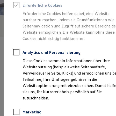
Reifenpakete
Erforderliche Cookies
Leasing
Leasing-Angebote
Erforderliche Cookies helfen dabei, eine Website
Gebrauchtwagen Leasing
nutzbar zu machen, indem sie Grundfunktionen wie
Junge Gebrauchtwagen-Leasing
Elektroauto Leasing
Seitennavigation und Zugriff auf sichere Bereiche de
Kleinwagen-Leasing
Website ermöglichen. Die Website kann ohne diese
Leasing ohne Anzahlung
Cookies nicht richtig funktionieren.
Finanzierung
Autokredit mit Schlussrate
Versicherungen und Garantien
Analytics und Personalisierung
Kfz-Versicherung
Restschuldversicherungen
Diese Cookies sammeln Informationen über Ihre
Garantien
Verantwortlich für die Inhalte auf dieser Seite ist die Gottfried
Websitenutzung (beispielsweise Seitenaufrufe,
Wartungsverträge
Schultz Automobilhandels SE
(
Impressum & Rechtliches
)
Geschäftskunden
Verweildauer je Seite, Klicks) und ermöglichen uns b
Professional Class bei Volkswagen
Teilnahme, Ihre Umfrageergebnisse in die
Großkunden
Websiteoptimierung mit einzubeziehen. Damit helf
Behörden
Unsere 
Direktkunden
sie uns, Ihr Nutzererlebnis persönlich auf Sie
Sonderfahrzeuge
zuzuschneiden.
Anpfiff zum Gewinn
Elektromobilität
Nevigeser Straße 151, 161, 163, 42553 Velbert
Elektroautos
Marketing
ID. Tutorials