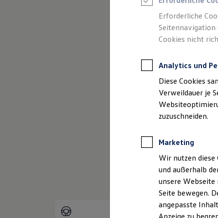
Erforderliche Co
Reifenpakete
Leasing
Erforderliche Coo
Leasing-Angebote
Seitennavigation 
Gebrauchtwagen Leasing
Cookies nicht rich
Junge Gebrauchtwagen-Leasing
Elektroauto Leasing
(
Impressum & Rechtliches
)
Kleinwagen-Leasing
Analytics und Pe
Leasing ohne Anzahlung
Finanzierung
Diese Cookies sa
Autokredit mit Schlussrate
Versicherungen und Garantien
Verweildauer je S
Kfz-Versicherung
Websiteoptimierun
Restschuldversicherungen
zuzuschneiden.
Garantien
Wartungsverträge
Geschäftskunden
Marketing
Professional Class bei Volkswagen
Großkunden
Wir nutzen diese 
Behörden
und außerhalb de
Direktkunden
Sonderfahrzeuge
unsere Webseite n
Anpfiff zum Gewinn
Seite bewegen. De
Elektromobilität
angepasste Inhalt
Elektroautos
ID. Tutorials
Anzeige zu begren