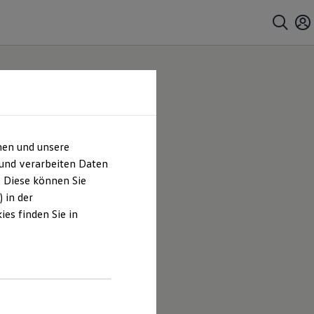
hen und unsere
 und verarbeiten Daten
. Diese können Sie
 in der
es finden Sie in