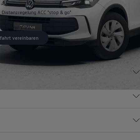
 Distanzregelung ACC "stop & go"
ra "Rear View"
fahrt vereinbaren