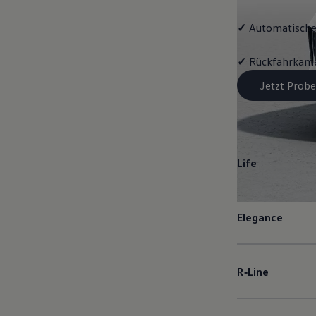
✓
Automatische
✓
Rückfahrkame
Jetzt Probe
Life
Elegance
R‑Line