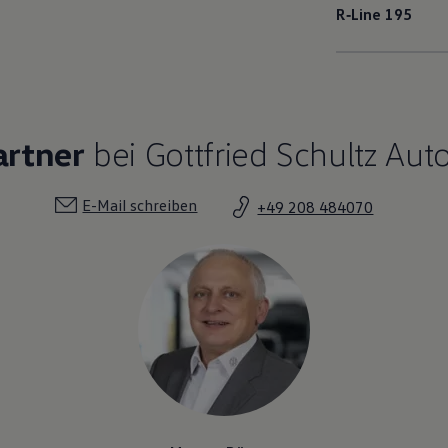
R‑Line
195
artner
bei Gottfried Schultz Au
E-Mail schreiben
+49 208 484070