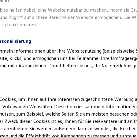
okies
kies helfen dabei, eine Website nutzbar zu machen, indem sie G
und Zugriff auf sichere Bereiche der Website ermöglichen. Die W
tig funktionieren.
rsonalisierung
mmeln Informationen über Ihre Websitenutzung (beispielsweise S
eite, Klicks) und ermöglichen uns bei Teilnahme, Ihre Umfrageerge
g mit einzubeziehen. Damit helfen sie uns, Ihr Nutzererlebnis pe
Cookies, um Ihnen auf Ihre Interessen zugeschnittene Werbung a
r Volkswagen Webseiten. Diese Cookies sammeln Informationen 
utzen, zum Beispiel, welche Seiten Sie am meisten besuchen oder
r Zweck dieser Cookies ist es, Ihnen für Sie relevantere und an I
e anzubieten. Sie werden außerdem dazu verwendet, die Erschein
zen und die Effektivität von Kampagnen zu messen und zu steuern