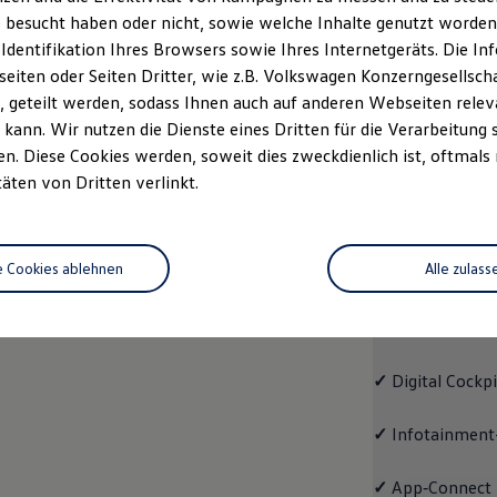
 besucht haben oder nicht, sowie welche Inhalte genutzt worden s
rzeugangebot
Servicetermin buchen
rdern
 Identifikation Ihres Browsers sowie Ihres Internetgeräts. Die 
iten oder Seiten Dritter, wie z.B. Volkswagen Konzerngesellsch
 geteilt werden, sodass Ihnen auch auf anderen Webseiten rel
kann. Wir nutzen die Dienste eines Dritten für die Verarbeitung 
. Diese Cookies werden, soweit dies zweckdienlich ist, oftmals
Trend
täten von Dritten verlinkt.
Trend
e Cookies ablehnen
Alle zulass
Cleverer Einstie
✓
LED-Scheinwe
✓
Digital Cockp
✓
Infotainment
✓
App‑Connect