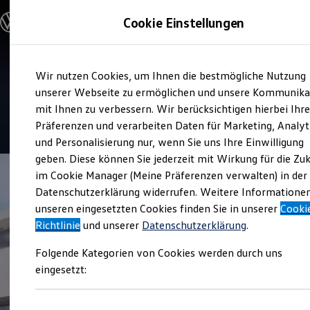
Modelle und Konfigurator
Cookie Einstellungen
Konfigurator
Modelle vergleichen
Konfiguration laden
Zum
Zum
Autosuche
Verkauf und Service
Wir nutzen Cookies, um Ihnen die bestmögliche Nutzung
Hauptinhalt
Footer
Elektroautos
Gottfried Schultz Wuppertal
springen
springen
unserer Webseite zu ermöglichen und unsere Kommunika
ENERGY Sondermodelle
Nutzfahrzeuge
mit Ihnen zu verbessern. Wir berücksichtigen hierbei Ihr
SUV und CUV
4.6
|
670 Bewertungen
Präferenzen und verarbeiten Daten für Marketing, Analyt
Familienautos
und Personalisierung nur, wenn Sie uns Ihre Einwilligung
Kombis
Kompaktwagen
geben. Diese können Sie jederzeit mit Wirkung für die Zu
Sportwagen
im Cookie Manager (Meine Präferenzen verwalten) in der
Schnell verfügbare Fahrzeuge
Angebote und Produkte
Datenschutzerklärung widerrufen. Weitere Informatione
Aktuelle Angebote
unseren eingesetzten Cookies finden Sie in unserer
Cooki
E-Auto-Förderung
Richtlinie
und unserer
Datenschutzerklärung
.
Volkswagen Marktplatz
Die ENERGY Sondermodelle
Folgende Kategorien von Cookies werden durch uns
Junge Gebrauchtwagen und Gebrauchtwagen
Volkswagen Zertifizierte Gebrauchtwagen
eingesetzt:
Elektromobilität bei Gebrauchtwagen
Zubehör- und Serviceangebote
Saisonangebote