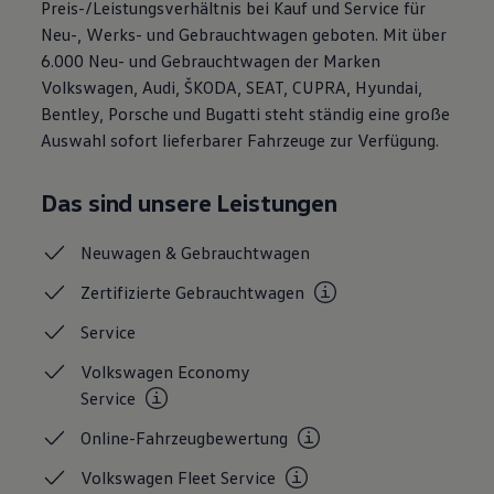
Preis-/Leistungsverhältnis bei Kauf und Service für
Magazin
Neu-, Werks- und Gebrauchtwagen geboten. Mit über
Lifestyle
Transport
6.000 Neu- und Gebrauchtwagen der Marken
Familie
Volkswagen, Audi, ŠKODA, SEAT, CUPRA, Hyundai,
Elektromobilität
Bentley, Porsche und Bugatti steht ständig eine große
Volkswagen R
Pannen- und Unfallhilfe
Auswahl sofort lieferbarer Fahrzeuge zur Verfügung.
Volkswagen Kundenbetreuung
Das sind unsere Leistungen
Neuwagen &
Gebrauchtwagen
Zertifizierte
Gebrauchtwagen
Service
Volkswagen Economy
Service
Online-Fahrzeugbewertung
Volkswagen Fleet
Service