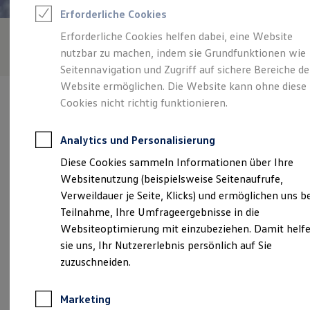
Reifenpakete
Erforderliche Cookies
Leasing
Leasing-Angebote
Erforderliche Cookies helfen dabei, eine Website
Gebrauchtwagen Leasing
nutzbar zu machen, indem sie Grundfunktionen wie
Junge Gebrauchtwagen-Leasing
Elektroauto Leasing
Seitennavigation und Zugriff auf sichere Bereiche de
Kleinwagen-Leasing
Website ermöglichen. Die Website kann ohne diese
Leasing ohne Anzahlung
Cookies nicht richtig funktionieren.
Finanzierung
Autokredit mit Schlussrate
Versicherungen und Garantien
Analytics und Personalisierung
Kfz-Versicherung
Verantwortlich für die Inhalte auf dieser Seite ist die Gottfried
Restschuldversicherungen
Diese Cookies sammeln Informationen über Ihre
Schultz Wuppertal GmbH - Co. KG
(
Impressum & Rechtliches
)
Garantien
Websitenutzung (beispielsweise Seitenaufrufe,
Wartungsverträge
Geschäftskunden
Verweildauer je Seite, Klicks) und ermöglichen uns b
Professional Class bei Volkswagen
Unsere 
Teilnahme, Ihre Umfrageergebnisse in die
Großkunden
Websiteoptimierung mit einzubeziehen. Damit helf
Behörden
Direktkunden
sie uns, Ihr Nutzererlebnis persönlich auf Sie
Sonderfahrzeuge
Uellendahler Str. 245-251, 42109 Wuppertal
zuzuschneiden.
Anpfiff zum Gewinn
Elektromobilität
Montag
-
Freitag
07:00
-
18:00
Uhr
Elektroautos
Marketing
ID. Tutorials