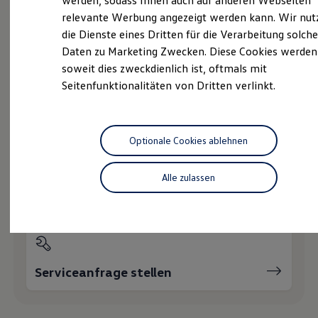
werden, sodass Ihnen auch auf anderen Webseiten
Hybridautos
relevante Werbung angezeigt werden kann. Wir nut
Marke und Erlebnis
die Dienste eines Dritten für die Verarbeitung solche
Volkswagen R und R Experience
Probefahrt vereinbaren
R-Modelle
Daten zu Marketing Zwecken. Diese Cookies werden
R Experience
soweit dies zweckdienlich ist, oftmals mit
Driving Experience
Seitenfunktionalitäten von Dritten verlinkt.
Volkswagen entdecken
Werkbesichtigung
Factory visit
Fahrzeugangebot anfordern
Lifestyle Shop
T-Roc Kollektion
Optionale Cookies ablehnen
Golf Kollektion
ID. Kollektion
Volkswagen Kollektion
Alle zulassen
R-Kollektion
Servicetermin buchen
GTI Kollektion
Fußball Drop
we drive football
#wedriveproud
Besitzer und Service
myVolkswagen
Serviceanfrage stellen
Software Updates
Service und Ersatzteile
Inspektion und HU/AU
Reparaturen und Checks