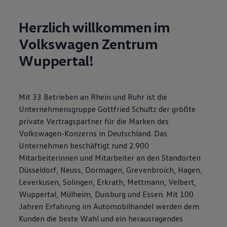
Motorenöl und Flüssigkeiten
Räder und Reifen
Herzlich willkommen im
Pannen- und Unfallhilfe
Economy Service
Volkswagen Zentrum
Volkswagen Teile
Zubehör
Wuppertal!
Modellspezifisches Zubehör
Schutz und Pflege
Transport
Entertainment und Elektronik
Mit 33 Betrieben an Rhein und Ruhr ist die
Individualisieren
Wallbox und Ladekabel
Unternehmensgruppe Gottfried Schultz der größte
Digitale Extras
private Vertragspartner für die Marken des
Dienste für Ihr Modell finden
Volkswagen-Konzerns in Deutschland. Das
Volkswagen Apps, Login und Shop
Handy und Fahrzeug verbinden
Unternehmen beschäftigt rund 2.900
Updates für Software, Karten und Radio
Mitarbeiterinnen und Mitarbeiter an den Standorten
Über Ihr Auto
Düsseldorf, Neuss, Dormagen, Grevenbroich, Hagen,
Vorgängermodelle
Kundeninformationen
Leverkusen, Solingen, Erkrath, Mettmann, Velbert,
Volkswagen Kundenbetreuung
Wuppertal, Mülheim, Duisburg und Essen. Mit 100
Warn- und Kontrollleuchten
Jahren Erfahrung im Automobilhandel werden dem
Assistenzsysteme
Digitale Betriebsanleitung
Kunden die beste Wahl und ein herausragendes
Live Beratung