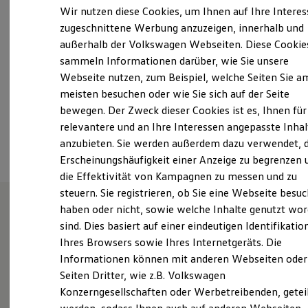
Samstag
07:00
-
14:00
Uhr
Elektrofahrzeugkonzepte
Wir nutzen diese Cookies, um Ihnen auf Ihre Intere
ID. EVERY1
Sonntag
Geschlossen
zugeschnittene Werbung anzuzeigen, innerhalb und
Reichweite
außerhalb der Volkswagen Webseiten. Diese Cookie
Reichweite der ID. Modelle
info_40@gottfried-schultz.de
Reichweite im Winter
sammeln Informationen darüber, wie Sie unsere
Rekuperation
Webseite nutzen, zum Beispiel, welche Seiten Sie a
Laden
+49 202 27570
meisten besuchen oder wie Sie sich auf der Seite
Laden unterwegs
Laden Zuhause
bewegen. Der Zweck dieser Cookies ist es, Ihnen für
Ladestationen finden
relevantere und an Ihre Interessen angepasste Inhal
Ansprechpartner
Ladezeitensimulator
anzubieten. Sie werden außerdem dazu verwendet, d
Batterie
Sicherheit
Erscheinungshäufigkeit einer Anzeige zu begrenzen 
Garantie und Lebensdauer
die Effektivität von Kampagnen zu messen und zu
Nachhaltigkeit
steuern. Sie registrieren, ob Sie eine Webseite besuc
Technologie
Kosten und Kauf
haben oder nicht, sowie welche Inhalte genutzt wo
Verbrauchskosten
sind. Dies basiert auf einer eindeutigen Identifikatio
Wie können wir
Kaufoptionen
Ihres Browsers sowie Ihres Internetgeräts. Die
E-Auto-Förderung
Software und Konnektivität
Informationen können mit anderen Webseiten oder
Ihnen weiterhelfen?
Die ID. Software 6
Seiten Dritter, wie z.B. Volkswagen
ID. Software Versionen und Updates
Konzerngesellschaften oder Werbetreibenden, getei
Digitale Extras
Schnittstellen zu Ihrem ID.